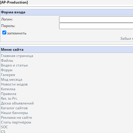
[
AP-Production
]
Форма входа
Логин:
Пароль:
запомнить
Забыл 
Меню сайта
Главная страница
Файлы
Видео и статьи
Форум
Галерея
Мод месяца
Новости модов
Копилка
Правила
Ret. to Pri.
Доска объявлений
Каталог сайтов
Наши баннеры
Реклама на сайте
Стать партнёром
SOC
CS