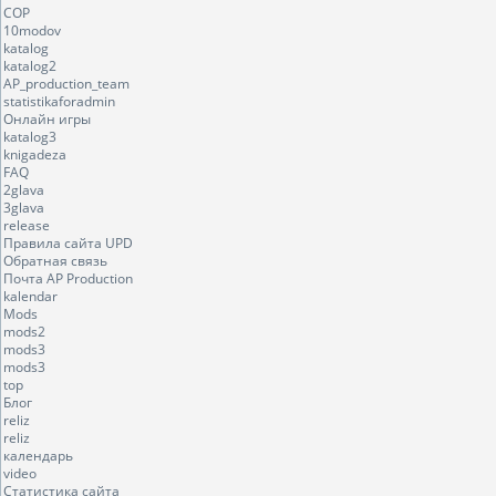
COP
10modov
katalog
katalog2
AP_production_team
statistikaforadmin
Онлайн игры
katalog3
knigadeza
FAQ
2glava
3glava
release
Правила сайта UPD
Обратная связь
Почта AP Production
kalendar
Mods
mods2
mods3
mods3
top
Блог
reliz
reliz
календарь
video
Статистика сайта