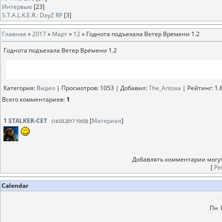
Интервью
[23]
S.T.A.L.K.E.R.: DayZ RP
[3]
Главная
»
2017
»
Март
»
12
» Годнота подъехала Ветер Времени 1.2
Годнота подъехала Ветер Времени 1.2
Категория
:
Видео
|
Просмотров
: 1053 |
Добавил
:
The_Antoxa
|
Рейтинг
:
1.
Всего комментариев
:
1
1
STALKER-CET
[
Материал
]
(14.03.2017 10:03)
Добавлять комментарии могут
[
Ре
Calendar
Пн