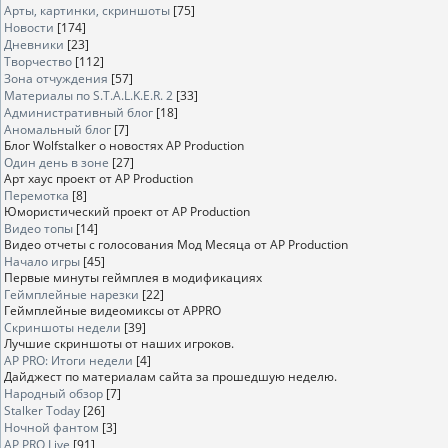
Арты, картинки, скриншоты
[75]
Новости
[174]
Дневники
[23]
Творчество
[112]
Зона отчуждения
[57]
Материалы по S.T.A.L.K.E.R. 2
[33]
Административный блог
[18]
Аномальный блог
[7]
Блог Wolfstalker о новостях AP Production
Один день в зоне
[27]
Арт хаус проект от AP Production
Перемотка
[8]
Юмористический проект от AP Production
Видео топы
[14]
Видео отчеты с голосования Мод Месяца от AP Production
Начало игры
[45]
Первые минуты геймплея в модификациях
Геймплейные нарезки
[22]
Геймплейные видеомиксы от APPRO
Скриншоты недели
[39]
Лучшие скриншоты от наших игроков.
AP PRO: Итоги недели
[4]
Дайджест по материалам сайта за прошедшую неделю.
Народный обзор
[7]
Stalker Today
[26]
Ночной фантом
[3]
AP PRO Live
[91]