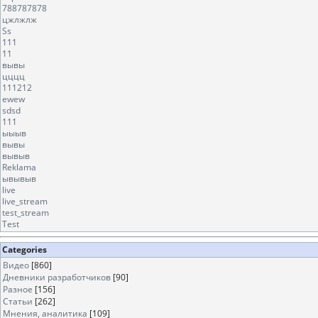
788787878
цжлжлж
Ss
111
11
вывы
цццц
111212
ewew
sdsd
111
ыыыв
вывы
вывыв
Reklama
ывывыв
live
live_stream
test_stream
Test
Categories
Видео
[860]
Дневники разработчиков
[90]
Разное
[156]
Статьи
[262]
Мнения, аналитика
[109]