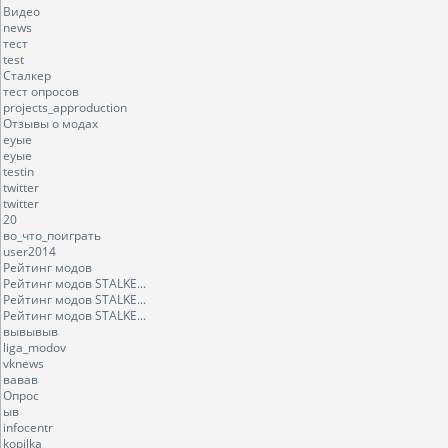
Видео
news
тест
test
Сталкер
тест опросов
projects_approduction
Отзывы о модах
еуые
еуые
testin
twitter
twitter
20
во_что_поиграть
user2014
Рейтинг модов
Рейтинг модов STALKE...
Рейтинг модов STALKE...
Рейтинг модов STALKE...
вывывыв
liga_modov
vknews
вавав
Опрос
ыв
infocentr
kopilka