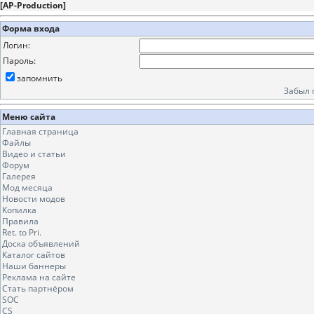
[
AP-Production
]
Форма входа
Логин:
Пароль:
запомнить
Забыл 
Меню сайта
Главная страница
Файлы
Видео и статьи
Форум
Галерея
Мод месяца
Новости модов
Копилка
Правила
Ret. to Pri.
Доска объявлений
Каталог сайтов
Наши баннеры
Реклама на сайте
Стать партнёром
SOC
CS