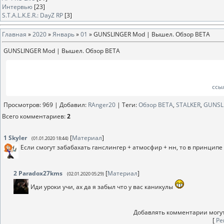
Интервью
[23]
S.T.A.L.K.E.R.: DayZ RP
[3]
Главная
»
2020
»
Январь
»
01
» GUNSLINGER Mod | Вышел. Обзор BETA
GUNSLINGER Mod | Вышел. Обзор BETA
ссы
Просмотров
: 969 |
Добавил
:
RAnger20
|
Теги
:
Обзор BETA
,
STALKER
,
GUNSL
Всего комментариев
:
2
1
Skyler
[
Материал
]
(01.01.2020 18:44)
Если смогут забабахать ганслингер + атмосфир + нн, то в принцип
2
Paradox27kms
[
Материал
]
(02.01.2020 05:29)
Иди уроки учи, ах да я забыл что у вас каникулы
Добавлять комментарии могут
[
Ре