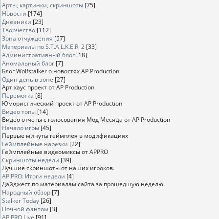
Арты, картинки, скриншоты
[75]
Новости
[174]
Дневники
[23]
Творчество
[112]
Зона отчуждения
[57]
Материалы по S.T.A.L.K.E.R. 2
[33]
Административный блог
[18]
Аномальный блог
[7]
Блог Wolfstalker о новостях AP Production
Один день в зоне
[27]
Арт хаус проект от AP Production
Перемотка
[8]
Юмористический проект от AP Production
Видео топы
[14]
Видео отчеты с голосования Мод Месяца от AP Production
Начало игры
[45]
Первые минуты геймплея в модификациях
Геймплейные нарезки
[22]
Геймплейные видеомиксы от APPRO
Скриншоты недели
[39]
Лучшие скриншоты от наших игроков.
AP PRO: Итоги недели
[4]
Дайджест по материалам сайта за прошедшую неделю.
Народный обзор
[7]
Stalker Today
[26]
Ночной фантом
[3]
AP PRO Live
[91]