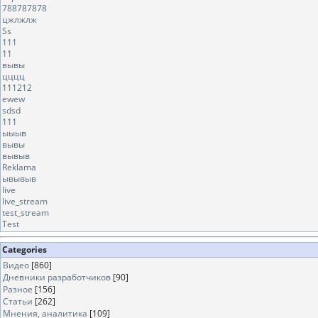
788787878
цжлжлж
Ss
111
11
вывы
цццц
111212
ewew
sdsd
111
ыыыв
вывы
вывыв
Reklama
ывывыв
live
live_stream
test_stream
Test
Categories
Видео
[860]
Дневники разработчиков
[90]
Разное
[156]
Статьи
[262]
Мнения, аналитика
[109]