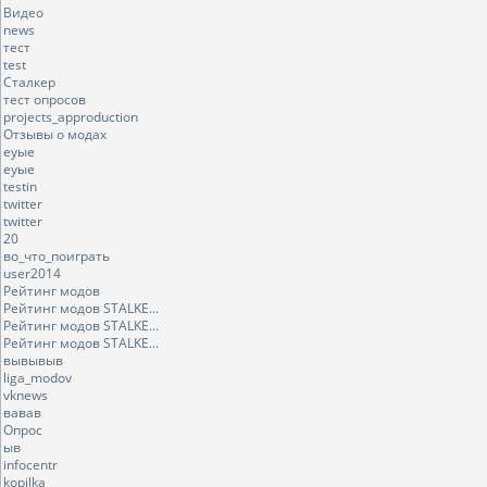
Видео
news
тест
test
Сталкер
тест опросов
projects_approduction
Отзывы о модах
еуые
еуые
testin
twitter
twitter
20
во_что_поиграть
user2014
Рейтинг модов
Рейтинг модов STALKE...
Рейтинг модов STALKE...
Рейтинг модов STALKE...
вывывыв
liga_modov
vknews
вавав
Опрос
ыв
infocentr
kopilka