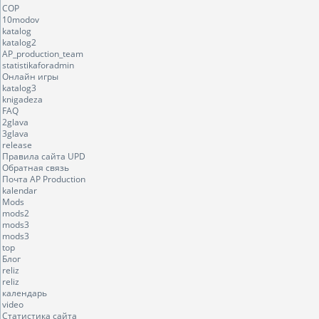
COP
10modov
katalog
katalog2
AP_production_team
statistikaforadmin
Онлайн игры
katalog3
knigadeza
FAQ
2glava
3glava
release
Правила сайта UPD
Обратная связь
Почта AP Production
kalendar
Mods
mods2
mods3
mods3
top
Блог
reliz
reliz
календарь
video
Статистика сайта