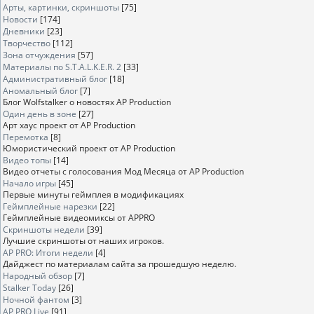
Арты, картинки, скриншоты
[75]
Новости
[174]
Дневники
[23]
Творчество
[112]
Зона отчуждения
[57]
Материалы по S.T.A.L.K.E.R. 2
[33]
Административный блог
[18]
Аномальный блог
[7]
Блог Wolfstalker о новостях AP Production
Один день в зоне
[27]
Арт хаус проект от AP Production
Перемотка
[8]
Юмористический проект от AP Production
Видео топы
[14]
Видео отчеты с голосования Мод Месяца от AP Production
Начало игры
[45]
Первые минуты геймплея в модификациях
Геймплейные нарезки
[22]
Геймплейные видеомиксы от APPRO
Скриншоты недели
[39]
Лучшие скриншоты от наших игроков.
AP PRO: Итоги недели
[4]
Дайджест по материалам сайта за прошедшую неделю.
Народный обзор
[7]
Stalker Today
[26]
Ночной фантом
[3]
AP PRO Live
[91]