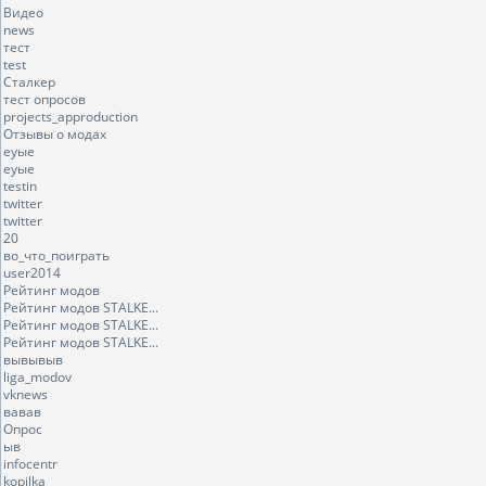
Видео
news
тест
test
Сталкер
тест опросов
projects_approduction
Отзывы о модах
еуые
еуые
testin
twitter
twitter
20
во_что_поиграть
user2014
Рейтинг модов
Рейтинг модов STALKE...
Рейтинг модов STALKE...
Рейтинг модов STALKE...
вывывыв
liga_modov
vknews
вавав
Опрос
ыв
infocentr
kopilka