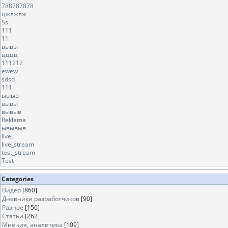
788787878
цжлжлж
Ss
111
11
вывы
цццц
111212
ewew
sdsd
111
ыыыв
вывы
вывыв
Reklama
ывывыв
live
live_stream
test_stream
Test
Categories
Видео
[860]
Дневники разработчиков
[90]
Разное
[156]
Статьи
[262]
Мнения, аналитика
[109]