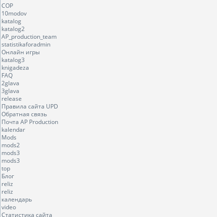
COP
10modov
katalog
katalog2
AP_production_team
statistikaforadmin
Онлайн игры
katalog3
knigadeza
FAQ
2glava
3glava
release
Правила сайта UPD
Обратная связь
Почта AP Production
kalendar
Mods
mods2
mods3
mods3
top
Блог
reliz
reliz
календарь
video
Статистика сайта