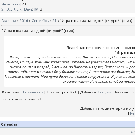
Интервью
[23]
S.T.A.L.K.E.R.: DayZ RP
[3]
Главная
»
2016
»
Сентябрь
»
21
» "Игра в шахматы, одной фигурой" (стих)
"Игра в шахматы, одной фигурой" (стих)
Дело было вечером, что-то мне приспи
"Игра в ш
Ветер шелестит, Вода покрытая тиной, Листья напоют, Но я слышу крик
смысла, Но шум, эхом мне нашептал, Вставай не убьет тебя честно, От мо
листья пошел я в перед, Я все шел, по дорогам из грязи, Вижу плоть и р
опять надышался кислот! Бегу дальше в топи, А тропинок все больше, Зап
Поиграли и хватит, Мои пути далеки... -Голова закружилась, Я упал на кол
охраняет меня, Я не плохо с тобой поигра
Категория
:
Творчество
|
Просмотров
: 821 |
Добавил
:
Ekagors
|
Рейтинг
:
5
Всего комментариев
:
0
Добавлять комментарии могут
[
Ре
Calendar
«