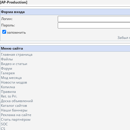
[
AP-Production
]
Форма входа
Логин:
Пароль:
запомнить
Забыл 
Меню сайта
Главная страница
Файлы
Видео и статьи
Форум
Галерея
Мод месяца
Новости модов
Копилка
Правила
Ret. to Pri.
Доска объявлений
Каталог сайтов
Наши баннеры
Реклама на сайте
Стать партнёром
SOC
CS