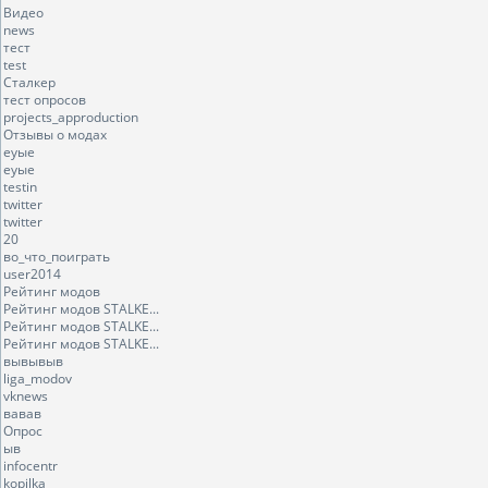
Видео
news
тест
test
Сталкер
тест опросов
projects_approduction
Отзывы о модах
еуые
еуые
testin
twitter
twitter
20
во_что_поиграть
user2014
Рейтинг модов
Рейтинг модов STALKE...
Рейтинг модов STALKE...
Рейтинг модов STALKE...
вывывыв
liga_modov
vknews
вавав
Опрос
ыв
infocentr
kopilka