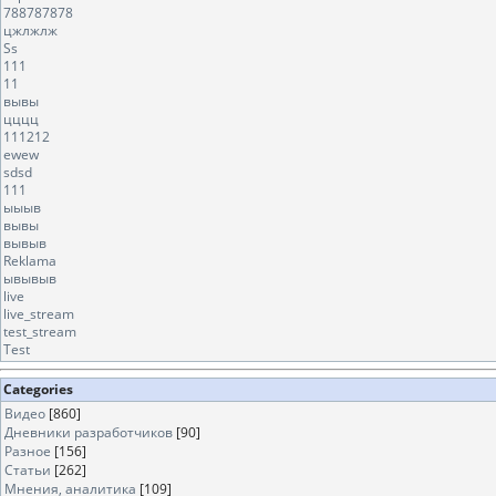
788787878
цжлжлж
Ss
111
11
вывы
цццц
111212
ewew
sdsd
111
ыыыв
вывы
вывыв
Reklama
ывывыв
live
live_stream
test_stream
Test
Categories
Видео
[860]
Дневники разработчиков
[90]
Разное
[156]
Статьи
[262]
Мнения, аналитика
[109]