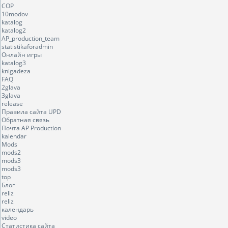
COP
10modov
katalog
katalog2
AP_production_team
statistikaforadmin
Онлайн игры
katalog3
knigadeza
FAQ
2glava
3glava
release
Правила сайта UPD
Обратная связь
Почта AP Production
kalendar
Mods
mods2
mods3
mods3
top
Блог
reliz
reliz
календарь
video
Статистика сайта