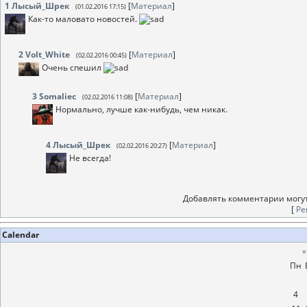
1
Лысый_Шрек
[
Материал
]
(01.02.2016 17:15)
Как-то маловато новостей.
2
Volt_White
[
Материал
]
(02.02.2016 00:45)
Очень спешил
3
Somaliec
[
Материал
]
(02.02.2016 11:08)
Нормально, лучше как-нибудь, чем никак.
4
Лысый_Шрек
[
Материал
]
(02.02.2016 20:27)
Не всегда!
Добавлять комментарии могут
[
Ре
Calendar
«
Пн
4