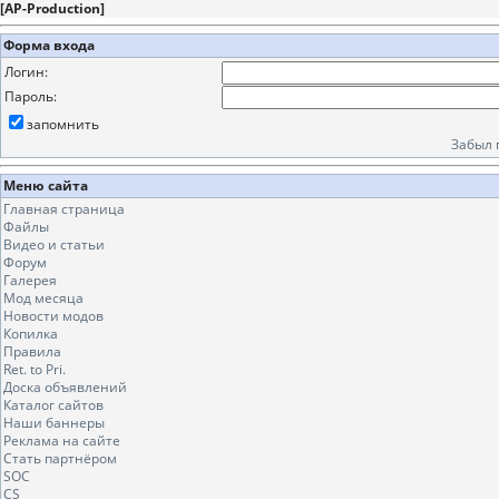
[
AP-Production
]
Форма входа
Логин:
Пароль:
запомнить
Забыл 
Меню сайта
Главная страница
Файлы
Видео и статьи
Форум
Галерея
Мод месяца
Новости модов
Копилка
Правила
Ret. to Pri.
Доска объявлений
Каталог сайтов
Наши баннеры
Реклама на сайте
Стать партнёром
SOC
CS