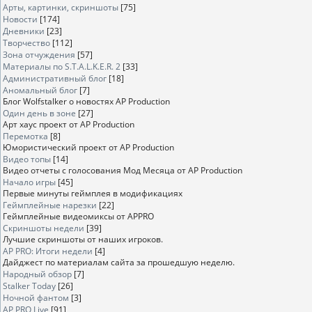
Арты, картинки, скриншоты
[75]
Новости
[174]
Дневники
[23]
Творчество
[112]
Зона отчуждения
[57]
Материалы по S.T.A.L.K.E.R. 2
[33]
Административный блог
[18]
Аномальный блог
[7]
Блог Wolfstalker о новостях AP Production
Один день в зоне
[27]
Арт хаус проект от AP Production
Перемотка
[8]
Юмористический проект от AP Production
Видео топы
[14]
Видео отчеты с голосования Мод Месяца от AP Production
Начало игры
[45]
Первые минуты геймплея в модификациях
Геймплейные нарезки
[22]
Геймплейные видеомиксы от APPRO
Скриншоты недели
[39]
Лучшие скриншоты от наших игроков.
AP PRO: Итоги недели
[4]
Дайджест по материалам сайта за прошедшую неделю.
Народный обзор
[7]
Stalker Today
[26]
Ночной фантом
[3]
AP PRO Live
[91]