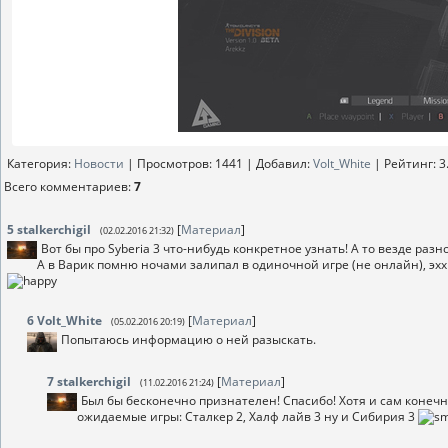
Категория
:
Новости
|
Просмотров
: 1441 |
Добавил
:
Volt_White
|
Рейтинг
:
3
Всего комментариев
:
7
5
stalkerchigil
[
Материал
]
(02.02.2016 21:32)
Вот бы про Syberia 3 что-нибудь конкретное узнать! А то везде разн
А в Варик помню ночами залипал в одиночной игре (не онлайн), эх
6
Volt_White
[
Материал
]
(05.02.2016 20:19)
Попытаюсь информацию о ней разыскать.
7
stalkerchigil
[
Материал
]
(11.02.2016 21:24)
Был бы бесконечно признателен! Спасибо! Хотя и сам конечно 
ожидаемые игры: Сталкер 2, Халф лайв 3 ну и Сибирия 3