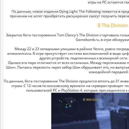
игры на PC остаются та
По данным, новое издание Dying Light: The Following появится в п
причинам не хотят приобретать расширение смогут получить перечен
В The Divisio
Закрытое бета-тестирование Tom Clancy's The Division стартовало толь
Gamebomb.ru, в игре обнаружи
Между 22 и 23 западными улицами в районе Челси, ровно посреди
апокалипсиса. В игре присутствует система воспоминаний в виде ц
других устройств, подключенных к всемирной сети.
Однако эта пара отличается от всех остальных. Между персонажами 
Шон». Пытаясь перелезть через забор Шон обрушивает его, но выпутыв
комедийной пародией 
По данным, бета-тестирование The Division продлится вплоть до 31 янв
играм. C 12 часов по московскому времени на серверах проводят тех
пользователей PC и PlayStation 4, которые присоединятся 