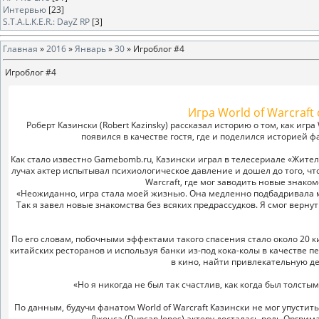
Интервью
[23]
S.T.A.L.K.E.R.: DayZ RP
[3]
Главная
»
2016
»
Январь
»
30
» Игроблог #4
Игроблог #4
Игра World of Warcraft
Роберт Казински (Robert Kazinsky) рассказал историю о том, как игра
появился в качестве гостя, где и поделился историей ф
Как стало известно Gamebomb.ru, Казински играл в телесериале «Жители
лучах актер испытывал психиологическое давление и дошел до того, что
Warcraft, где мог заводить новые знаком
«Неожиданно, игра стала моей жизнью. Она медленно подбадривала ме
Так я завел новые знакомства без всяких предрассудков. Я смог вернуть
По его словам, побочными эффектами такого спасения стало около 20 ки
китайских ресторанов и используя банки из-под кока-колы в качестве п
в кино, найти привлекательную д
«Но я никогда не был так счастлив, как когда был толсты
По данным, будучи фанатом World of Warcraft Казински не мог упустит
Джонса (Duncan Jones) актеру досталась роль Оргрим