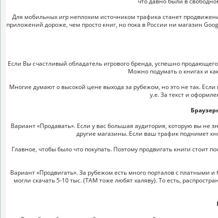
что давно были в свободном
Для мобильных игр неплохим источником трафика станет продвижение
приложений дороже, чем просто книг, но пока в России ни магазин Goog
Если Вы счастливый обладатель игрового бренда, успешно продающего
Можно подумать о книгах и как
Многие думают о высокой цене выхода за рубежом, но это не так. Если 
у.е. За текст и оформл
Браузерк
Вариант «Продавать». Если у вас большая аудитория, которую вы не з
другие магазины. Если ваш трафик поднимет книг
Главное, чтобы было что покупать. Поэтому продвигать книги стоит пос
Вариант «Продвигать». За рубежом есть много порталов с платными и б
могли скачать 5-10 тыс. (ТАМ тоже любят халяву). То есть, распрост