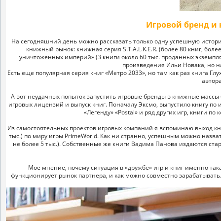
Игровой бренд и 
На сегодняшний день можно рассказать только одну успешную истори
книжный рынок: книжная серия S.T.A.L.K.E.R. (более 80 книг, бо
уничтоженных империй» (3 книги около 60 тыс. проданных экземпля
произведения Ильи Новака, но н
Есть еще популярная серия книг «Метро 2033», но там как раз книга Г
автора
А вот неудачных попыток запустить игровые бренды в книжные массы
игровых лицензий и выпуск книг. Поначалу Эксмо, выпустило книгу по и
«Легенду» «Postal» и ряд других игр, книги п
Из самостоятельных проектов игровых компаний я вспоминаю выход кн
тыс.) по миру игры PrimeWorld. Как ни странно, успешным можно назва
не более 5 тыс.). Собственные же книги Вадима Панова издаются ста
Мое мнение, почему ситуация в «дружбе» игр и книг именно така
функционирует рынок партнера, и как можно совместно зарабатывать. 