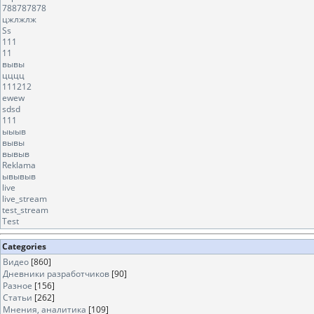
788787878
цжлжлж
Ss
111
11
вывы
цццц
111212
ewew
sdsd
111
ыыыв
вывы
вывыв
Reklama
ывывыв
live
live_stream
test_stream
Test
Categories
Видео
[860]
Дневники разработчиков
[90]
Разное
[156]
Статьи
[262]
Мнения, аналитика
[109]