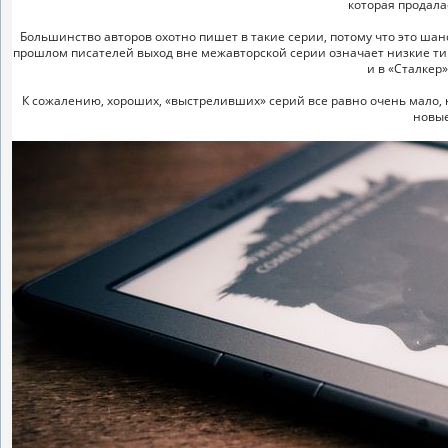
которая продала
Большинство авторов охотно пишет в такие серии, потому что это шан
прошлом писателей выход вне межавторской серии означает низкие ти
и в «Сталкер»
К сожалению, хороших, «выстреливших» серий все равно очень мало,
новые