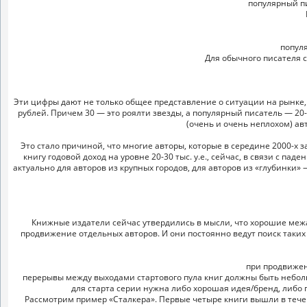
популярный пи
популя
Для обычного писателя с
Эти цифры дают не только общее представление о ситуации на рынке, н
рублей. Причем 30 — это роялти звезды, а популярный писатель — 20-
(очень и очень неплохом) авт
Это стало причиной, что многие авторы, которые в середине 2000-х з
книгу годовой доход на уровне 20-30 тыс. у.е., сейчас, в связи с п
актуально для авторов из крупных городов, для авторов из «глубинки» 
Книжные издатели сейчас утвердились в мысли, что хорошие меж
продвижение отдельных авторов. И они постоянно ведут поиск таки
при продвижен
перерывы между выходами стартового пула книг должны быть неболь
для старта серии нужна либо хорошая идея/бренд, либо п
Рассмотрим пример «Сталкера». Первые четыре книги вышли в течение