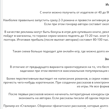
Из
С книги можно получить от издателя от 40 до 90
Наиболее правильно запустить сразу 2-3 романа и провести активную 
Если при этом гонорар автора составит окол
В качестве рекламы могут быть бонусы в игре для купивших книги, рекла
пойдут в магазины, то тиражи серии можно поднять до 15-20 тыс. книг (ко
полтора. Итоговая прибыль (после выплат авторам) составит 80-100 тыс. 
Такая схема больше подходит для онлайн-игр, где можно долго и
Эл
В отличие от предыдущего варианта ориентируемся на то, что бесп
задачами при этом являются максимальная популяризация кни
Более перспективным выглядит не написание романов, а серии новелл
прочесть чего-нибудь коротенькое. При создании рассказов в электрон
из игры. Не все форм
После первых рассказов можно начинать литературные конкурсы сред
экономить на авторах. Если рассказы писали об одном персон
Пример из «Сталкера». Сборники «фанатских» рассказов, которые долго 