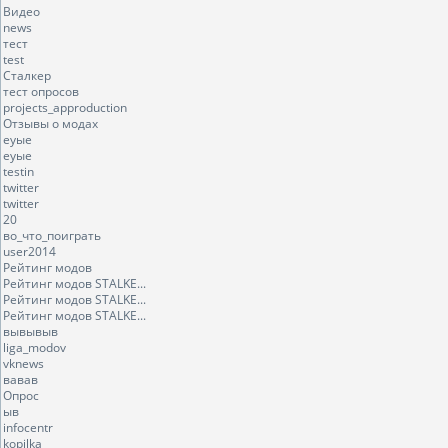
Видео
news
тест
test
Сталкер
тест опросов
projects_approduction
Отзывы о модах
еуые
еуые
testin
twitter
twitter
20
во_что_поиграть
user2014
Рейтинг модов
Рейтинг модов STALKE...
Рейтинг модов STALKE...
Рейтинг модов STALKE...
вывывыв
liga_modov
vknews
вавав
Опрос
ыв
infocentr
kopilka