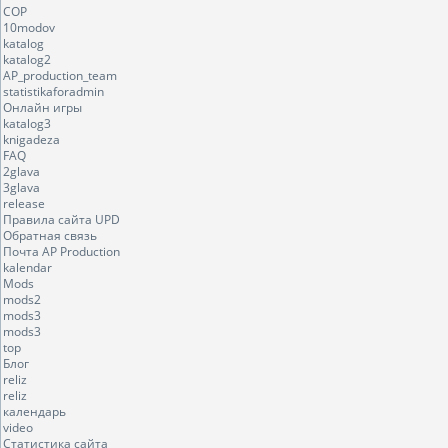
COP
10modov
katalog
katalog2
AP_production_team
statistikaforadmin
Онлайн игры
katalog3
knigadeza
FAQ
2glava
3glava
release
Правила сайта UPD
Обратная связь
Почта AP Production
kalendar
Mods
mods2
mods3
mods3
top
Блог
reliz
reliz
календарь
video
Статистика сайта