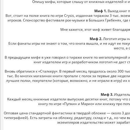
Опишу мифы, которые слышу от книжных издателей и игр
Миф 1.
Выход книг п
Вот, стоит на полке книга по игре Crysis, изданная тиражом 3 тыс. э
игроков. Спонсорство фестиваля рок-музыки в Больших Гребенях, где 
Мне кажется, этот миф живет благодар
Миф 2.
Логотип игры н
Если фанаты игры не знают о том, что книга вышла, и не идут ее поку
место, а 
В предыдущем мифе я уже говорил о тираже книге по мегапопулярной иг
книг издателем игр и разработчиком логотип не даст с
Вновь обратимся к «Сталкеру». В первый месяц продалось около 300 тыс
тыс. Во многих магазинах книги пропали с полок за первые две нед
лучшие полки, покупатели (которые, возможно, и не играли в игру) их
Миф 3.
Издатель
Каждый месяц книжные издатели выпускаю десятки книг, потому что э
книгу по игре «Пупкин и Марио» или книжку про поп
Оптовая цена стандартной фантастики в твердой обложке — около 3 дол
типографией). Есть затраты на обложку, редактуру, склад и т.д., но чем
экземпляров издательство может зарабаты