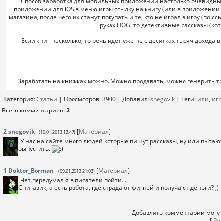
Способ заработка для мобильных приложений настолько очевидный, 
приложении для iOS в меню игры ссылку на книгу (или в приложении 
магазина, после чего их станут покупать и те, кто не играл в игру (по 
руках HOG, то детективные рассказы (ко
Если книг несколько, то речь идет уже не о десятках тысяч дохода в
Заработать на книжках можно. Можно продавать, можно генерить тра
Категория
:
Статьи
|
Просмотров
: 3900 |
Добавил
:
snegovik
|
Теги
:
или
,
иг
Всего комментариев
:
2
2
snegovik
[
Материал
]
(10.01.2013 13:47)
У нас на сайте много людей которые пишут рассказы, ну или пытаютс
выпустить.
1
Doktor_Borman
[
Материал
]
(09.01.2013 21:03)
Чет передумал я в писатели пойти...
Снигавик, а есть работа, где страдают фигней и получают деньги? ;)
Добавлять комментарии могут
[
Ре