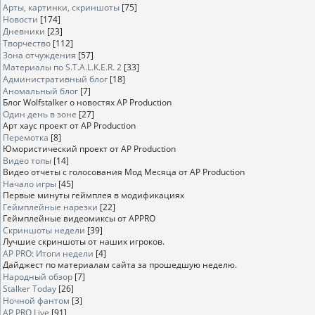
Арты, картинки, скриншоты
[75]
Новости
[174]
Дневники
[23]
Творчество
[112]
Зона отчуждения
[57]
Материалы по S.T.A.L.K.E.R. 2
[33]
Административный блог
[18]
Аномальный блог
[7]
Блог Wolfstalker о новостях AP Production
Один день в зоне
[27]
Арт хаус проект от AP Production
Перемотка
[8]
Юмористический проект от AP Production
Видео топы
[14]
Видео отчеты с голосования Мод Месяца от AP Production
Начало игры
[45]
Первые минуты геймплея в модификациях
Геймплейные нарезки
[22]
Геймплейные видеомиксы от APPRO
Скриншоты недели
[39]
Лучшие скриншоты от наших игроков.
AP PRO: Итоги недели
[4]
Дайджест по материалам сайта за прошедшую неделю.
Народный обзор
[7]
Stalker Today
[26]
Ночной фантом
[3]
AP PRO Live
[91]