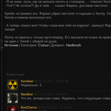
- Я не знаю, пули, как не желали лететь в сталкеров... - ответил Хелп
- Что!? Не хотели?! Да я тебе... - сказал Фараон, доставая пистолет.
Хребет остановил его. Фараон убрал пистолет и подошел к Хелпу. Он
Хелпа и пинком вытолкнул его.
- А теперь пошел вон! Чтобы глаза мои тебя не видели! - крикнул Фа
лагеря.
Хелпу оставалось только идти вперед. Его выгнали из клана за пров
на один с Зоной с обидой на душе.
Источник
|
Категория:
Статьи
| Добавил:
Hardtmuth
Коментарии
hondaer
05.10.2017, 19:39 #
4
Нормально. 5.
Hardkor
27.07.2017, 09:08 #
3
Что же, интересная глава. Надеюсь, что следующие главы 
KenClaron
16.01.2017, 21:24 #
2