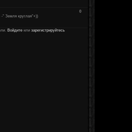
0
 -" Земля круглая"+))
ели.
Войдите
или
зарегистрируйтесь