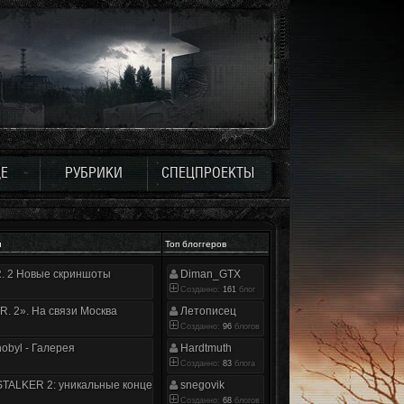
Е
РУБРИКИ
СПЕЦПРОЕКТЫ
и
Топ блоггеров
.R. 2 Новые скриншоты
Diman_GTX
Созданно:
161
блог
.R. 2». На связи Москва
Летописец
Созданно:
96
блогов
nobyl - Галерея
Hardtmuth
Созданно:
83
блога
TALKER 2: уникальные концепт-арты
snegovik
Созданно:
68
блогов