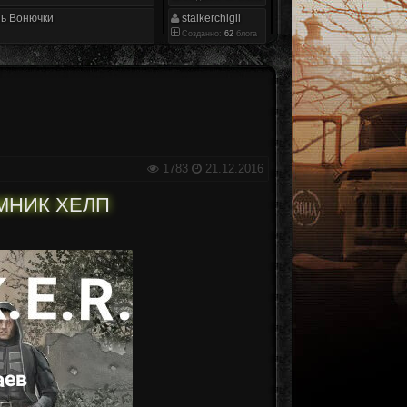
ь Вонючки
stalkerchigil
Созданно:
62
блога
1783
21.12.2016
ЁМНИК ХЕЛП