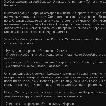
Хребет разозлился ещё больше. Он выхватил винтовку Хелпа и не ду
Карьера.
Выстрелы затихли. Хребет смотрел в бинокль и с яростью ожидал ста
ринулись бежать во все ноги. Хелп делал выстрелы в их спины. Выс
ногу. Сталкер вытащил автомат и стал стрелять в укрытие наёмнико
пролетела прямо у плеча Воробья. Сталкерша сказала ему чтобы он у
дополнительный магазин патронов и на прощание обнял её. Воробей
Карьера и вскоре изчез из прицела наёмника.
Хелп и Хребет спустились вниз Карьера. Около камня лежала Рысь с
к сталкерше и спросил.
- Ну, куда он отправился? - спросил Хребет.
- А, это ты Хребет, гнилое отродье Зоны. Куда пошел Воробей этого 
от боли.
- Девочка, я и убить могу. Отвечай быстро! - крикнул Хребет, достава
- Да пошел ты нахрен, козел! - ответил Рысь.
Она приподнялась с земли. Подошла к наемнику и ударила ему по ли
выстрелил в сталкершу. Из её груди полилась кровь и падая на земл
положил её на землю и проведя рукой по лицу, закрыл ей глаза. Он с
Рысь, но так надо". Хребет посмотрел на Хелпа и они отправились в 
Вечер. Хелп сидел около костра. Вдруг его подозвал Пророк - помощ
докуривая сигару, сидел Фараон - главарь наёмников.
- Хелп, как это произошло!? - вскрикнул Фараон.