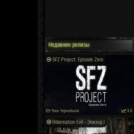
Недавние релизы
SFZ Project: Episode Zero
Тень Чернобыля
4.8
Hibernation Evil - Эпизод I