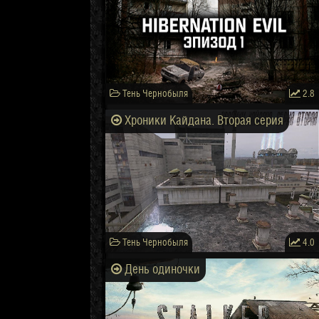
Тень Чернобыля
2.8
Хроники Кайдана. Вторая серия
Тень Чернобыля
4.0
День одиночки