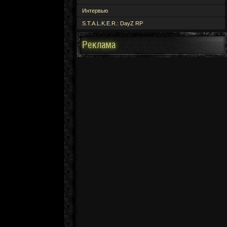
Интервью
S.T.A.L.K.E.R.: DayZ RP
Реклама