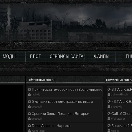
МОДЫ
БЛОГ
СЕРВИСЫ САЙТА
ФАЙЛЫ
ЕЩ
Рейтинговые блоги
Популярные блог
Припятский грузовой порт (Воспоминания ликвидатора)
S.T.A.L.K.E
racindp
JohannHirsch
5 лучших короткометражек по играм
«S.T.A.L.K.E
snegovik
snegovik
Хроники Зоны. Локация «Янтарь»
Call of Cher
snegovik
Wolfstalker
Dead Autumn - Нарезка
Бестиарий S
Wolfstalker
Аdmin