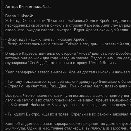
Автор:
Кирилл Балабаев
Глава 1. Изгой:
2010 год. Окрестности "Юпитера". Наёмники Хелп и Хребет сидели в
периодически смотрел в бинокль в сторону Карьера. Хелп лежал ряд
около него, ожидая сделать выстрел. Вдруг Хребет окликнул Хелпа.
- Вижу, идут наши клиенты... - сказал Хребет.
- Вижу, долеталась наша птичка. Сейчас я ему дам... - ответил Хелп
В овраге Карьера, двигаясь со стороны "Янова" шел сталкер Воробей
которые они добыли два года назад на заводе. Рядом с ним шла дев
группировки "Свободы", так как они в сторону Тёмной Долины.
Хелп передернул затвор винтовки. Хребет достал бинокль и называл
- Так, идут, экскаватор, куст, сейчас, они дойдут до ближайшего болот
- Стреляю, на счёт три...Раз...Два...Три. - сказал Хелп, плавно давя
Выстрел. Что-то пошло не так и пуля вонзилась в землю прямо у ног
легли на землю и их стало практически не видно. Хребет взбешенно с
любой ценой. Наёмникам были нужны не сталкеры, а именно документ
- Ты идиот! Быстро, ищи их в траве. Стрельни в их район! - закричал 
Хелп обглядел весь овраг Карьера своим прицелом, но даже силуэто
2-3 минуты. Один из них, точнее сталкерша, выглянула из зарослей.