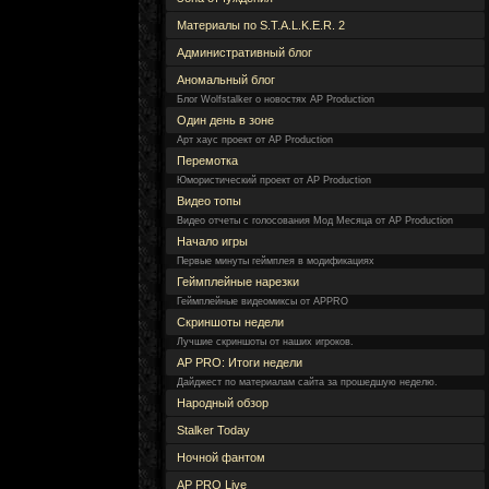
Материалы по S.T.A.L.K.E.R. 2
Административный блог
Аномальный блог
Блог Wolfstalker о новостях AP Production
Один день в зоне
Арт хаус проект от AP Production
Перемотка
Юмористический проект от AP Production
Видео топы
Видео отчеты с голосования Мод Месяца от AP Production
Начало игры
Первые минуты геймплея в модификациях
Геймплейные нарезки
Геймплейные видеомиксы от APPRO
Скриншоты недели
Лучшие скриншоты от наших игроков.
AP PRO: Итоги недели
Дайджест по материалам сайта за прошедшую неделю.
Народный обзор
Stalker Today
Ночной фантом
AP PRO Live