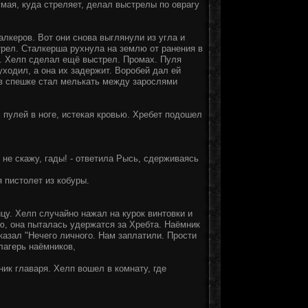
мая, куда стреляет, делал выстрелы по оврагу
лкеров. Вот они снова выглянули из угла и
трел. Сталкерша рухнула на землю от ранения в
в. Хелп сделал ещё выстрел. Промах. Пуля
ходил, а она их задержит. Воробей дал ей
 в спешке стал мелькать между зарослями
 пулей в ноге, истекая кровью. Хребет подошел
я не скажу, гады! - ответила Рысь, сдерживаясь
я пистолет из кобуры.
цу. Хелп случайно нажал на курок винтовки и
ю, она пыталась удержатся за Хребта. Наёмник
казал "Нечего личного. Нам заплатили. Прости
лагерь наёмников,
ник главаря. Хелп вошел в комнату, где