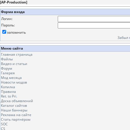
[
AP-Production
]
Форма входа
Логин:
Пароль:
запомнить
Забыл 
Меню сайта
Главная страница
Файлы
Видео и статьи
Форум
Галерея
Мод месяца
Новости модов
Копилка
Правила
Ret. to Pri.
Доска объявлений
Каталог сайтов
Наши баннеры
Реклама на сайте
Стать партнёром
SOC
CS