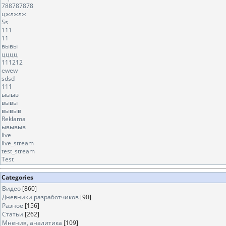
788787878
цжлжлж
Ss
111
11
вывы
цццц
111212
ewew
sdsd
111
ыыыв
вывы
вывыв
Reklama
ывывыв
live
live_stream
test_stream
Test
Categories
Видео
[860]
Дневники разработчиков
[90]
Разное
[156]
Статьи
[262]
Мнения, аналитика
[109]