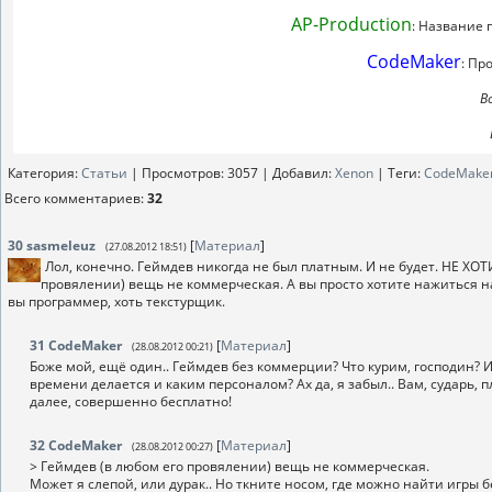
AP-Production
: Название 
CodeMaker
: Пр
В
Категория
:
Статьи
|
Просмотров
: 3057 |
Добавил
:
Xenon
|
Теги
:
CodeMake
Всего комментариев
:
32
30
sasmeleuz
[
Материал
]
(27.08.2012 18:51)
Лол, конечно. Геймдев никогда не был платным. И не будет. НЕ ХОТ
провялении) вещь не коммерческая. А вы просто хотите нажиться на
вы программер, хоть текстурщик.
31
CodeMaker
[
Материал
]
(28.08.2012 00:21)
Боже мой, ещё один.. Геймдев без коммерции? Что курим, господин? И
времени делается и каким персоналом? Ах да, я забыл.. Вам, сударь, 
далее, совершенно бесплатно!
32
CodeMaker
[
Материал
]
(28.08.2012 00:27)
> Геймдев (в любом его провялении) вещь не коммерческая.
Может я слепой, или дурак.. Но ткните носом, где можно найти игры 