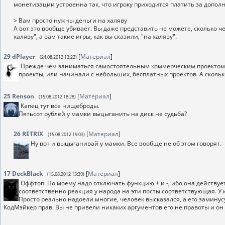
монетизации устроенна так, что игроку приходится платить за допо
> Вам просто нужны деньги на халяву
А вот это вообще убивает. Вы даже представить не можете, сколько ч
халяву", а вам такие игры, как вы сказили, "на халяву".
29
dPlayer
[
Материал
]
(24.08.2012 13:22)
Прежде чем заниматься самостоятельным коммерческим проектом, 
проекты, или начинали с небольших, бесплатных проектов. А сколько
25
Renson
[
Материал
]
(15.08.2012 18:28)
Капец тут все нищеброды.
Пятьсот рублей у мамки выцыганить на диск не судьба?
26
RETRIX
[
Материал
]
(15.08.2012 19:03)
Ну вот и выцыганивай у мамки. Все вообще не об этом говорят.
17
DeckBlack
[
Материал
]
(15.08.2012 13:39)
Оффтоп. По моему надо отключать функцию + и -, ибо она действуе
соответственно реакция у народа на эти посты соответствующая. У 
Просто реально надоели многие, человек высказался, а его заминусу
КодМэйкер прав. Вы не привели никаких аргументов его не правоты и он 