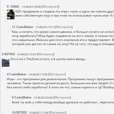
9
-TANK-
[
Материал
]
(15.08.2012 09:58)
GSC-придумала и создала эту игру с нуля, а здесь же совсем друг
свою собственную игру и при этом не использовал чужое имя «Cry
11
CodeMaker
[
Материал
]
(15.08.2012 10:17)
Кхм, а ничего, что кроме самого движка, я больше ничего не использ
хочу заработать? Игра будет издаватся на англ. языке, а только по
это нормально. Именно для этого компания его и предоставляет. Во
который уже достал по самое не хочу? Из-за того, что иду в геймде
3
RETRIX
[
Материал
]
(14.08.2012 15:41)
Это я не о TheZone кстати, а в целом имею ввиду...
4
CodeMaker
[
Материал
]
(14.08.2012 17:06)
Игры - это программы для развлечения. Программы пишут программист
человека. Такие проекты делаются долго, большим кол-вом людей. А т
без какого либо зароботка? А жить на что, семью кормить и тд? Вообщ
6
CodeMaker
[
Материал
]
(15.08.2012 02:40)
боже ты мой, у тебя походу вообще думалка не работает.. перечит
14
RETRIX
[
Материал
]
(15.08.2012 11:29)