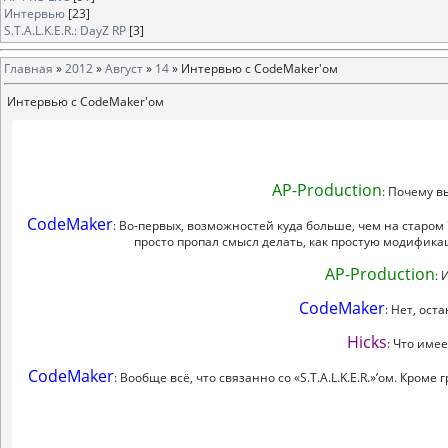
Интервью
[23]
S.T.A.L.K.E.R.: DayZ RP
[3]
Главная
»
2012
»
Август
»
14
» Интервью с CodeMaker'ом
Интервью с CodeMaker'ом
AP-Production
: Почему в
CodeMaker
: Во-первых, возможностей куда больше, чем на старом 
просто пропал смысл делать, как простую модифика
AP-Production
: 
CodeMaker
: Нет, ост
Hicks
: Что име
CodeMaker
: Вообще всё, что связанно со «S.T.A.L.K.E.R.»’ом. Кроме 