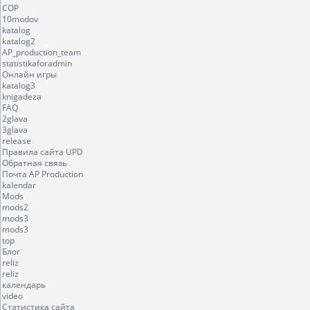
COP
10modov
katalog
katalog2
AP_production_team
statistikaforadmin
Онлайн игры
katalog3
knigadeza
FAQ
2glava
3glava
release
Правила сайта UPD
Обратная связь
Почта AP Production
kalendar
Mods
mods2
mods3
mods3
top
Блог
reliz
reliz
календарь
video
Статистика сайта