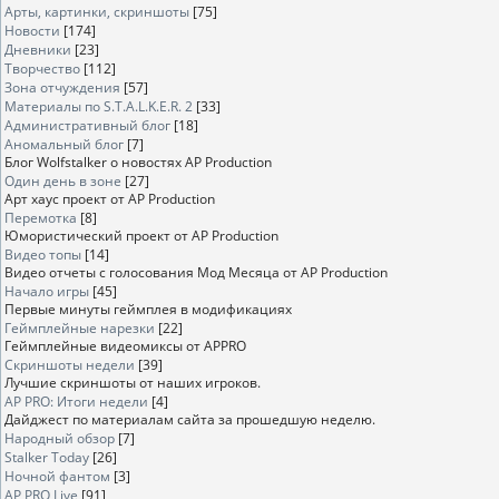
Арты, картинки, скриншоты
[75]
Новости
[174]
Дневники
[23]
Творчество
[112]
Зона отчуждения
[57]
Материалы по S.T.A.L.K.E.R. 2
[33]
Административный блог
[18]
Аномальный блог
[7]
Блог Wolfstalker о новостях AP Production
Один день в зоне
[27]
Арт хаус проект от AP Production
Перемотка
[8]
Юмористический проект от AP Production
Видео топы
[14]
Видео отчеты с голосования Мод Месяца от AP Production
Начало игры
[45]
Первые минуты геймплея в модификациях
Геймплейные нарезки
[22]
Геймплейные видеомиксы от APPRO
Скриншоты недели
[39]
Лучшие скриншоты от наших игроков.
AP PRO: Итоги недели
[4]
Дайджест по материалам сайта за прошедшую неделю.
Народный обзор
[7]
Stalker Today
[26]
Ночной фантом
[3]
AP PRO Live
[91]