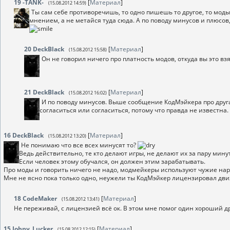
19
-TANK-
[
Материал
]
(15.08.2012 14:59)
Ты сам себе противоречишь, то одно пишешь то другое, то моды
мнением, а не метайся туда сюда. А по поводу минусов и плюсо
20
DeckBlack
[
Материал
]
(15.08.2012 15:58)
Он не говорил ничего про платность модов, откуда вы это вз
21
DeckBlack
[
Материал
]
(15.08.2012 16:02)
И по поводу минусов. Выше сообщение КодМэйкера про друга
согласиться или согласиться, потому что правда не известна.
16
DeckBlack
[
Материал
]
(15.08.2012 13:20)
Не понимаю что все всех минусят то?
Ведь действительно, те кто делают игры, не делают их за пару мину
Если человек этому обучался, он должен этим зарабатывать.
Про моды и говорить ничего не надо, модмейкеры используют чужие нара
Мне не ясно пока только одно, неужели ты КодМэйкер лицензировал движ
18
CodeMaker
[
Материал
]
(15.08.2012 13:41)
Не переживай, с лицензией всё ок. В этом мне помог один хороший др
15
Johny_Lucker
[
Материал
]
(15.08.2012 12:15)