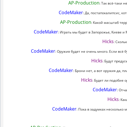
AP-Production
: Так всё-таки н
CodeMaker
: Да, постапокалипсис, к
AP-Production
: Какой масштаб тер
CodeMaker
: Играть мы будет в Запорожье, Киеве и
Hicks
: Сколь
CodeMaker
: Оружия будет не очень много. Если всё б
Hicks
: Будут преду
CodeMaker
: Брони нет, а вот оружия да, п
Hicks
: Будет ли подобие о
CodeMaker
: Отч
Hicks
: Ка
CodeMaker
: Пока в задумках несколько 