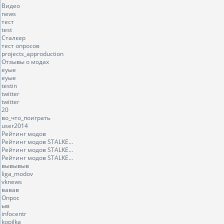
Видео
news
тест
test
Сталкер
тест опросов
projects_approduction
Отзывы о модах
еуые
еуые
testin
twitter
twitter
20
во_что_поиграть
user2014
Рейтинг модов
Рейтинг модов STALKE...
Рейтинг модов STALKE...
Рейтинг модов STALKE...
вывывыв
liga_modov
vknews
вавав
Опрос
ыв
infocentr
kopilka