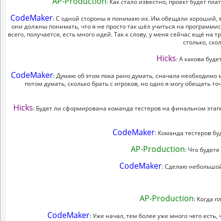
AP-Production
: Как стало известно, проект будет пл
CodeMaker
: С одной стороны я понимаю их. Им обещали хороший, 
они должны понимать, что я не просто так шёл учиться на программист
всего, получается, есть много идей. Так к слову, у меня сейчас ещё на 
столько, ско
Hicks
: А какова буд
CodeMaker
: Думаю об этом пока рано думать, сначала необходимо
потом думать, сколько брать с игроков, но одно я могу обещать т
Hicks
: Будет ли сформирована команда тестеров на финальном этапе
CodeMaker
: Команда тестеров буд
AP-Production
: Что будет
CodeMaker
: Сделаю небольшой
AP-Production
: Когда 
CodeMaker
: Уже начал, тем более уже много чего есть, 