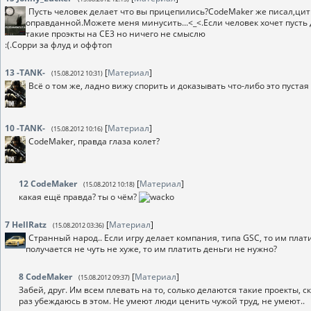
Пусть человек делает что вы прицепились?CodeMaker же писал,цит
оправданной.Можете меня минусить...<_<.Если человек хочет пусть 
такие проэкты на CE3 но ничего не смыслю
:(.Сорри за флуд и оффтоп
13
-TANK-
[
Материал
]
(15.08.2012 10:31)
Всё о том же, ладно вижу спорить и доказывать что-либо это пустая
10
-TANK-
[
Материал
]
(15.08.2012 10:16)
CodeMaker, правда глаза колет?
12
CodeMaker
[
Материал
]
(15.08.2012 10:18)
какая ещё правда? ты о чём?
7
HellRatz
[
Материал
]
(15.08.2012 03:36)
Странный народ.. Если игру делает компания, типа GSC, то им плати
получается не чуть не хуже, то им платить деньги не нужно?
8
CodeMaker
[
Материал
]
(15.08.2012 09:37)
Забей, друг. Им всем плевать на то, солько делаются такие проекты, 
раз убеждаюсь в этом. Не умеют люди ценить чужой труд, не умеют..