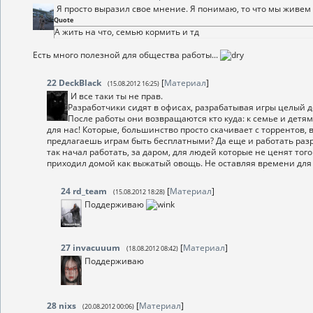
Я просто выразил свое мнение. Я понимаю, то что мы живем
Quote
А жить на что, семью кормить и тд
Есть много полезной для общества работы...
22
DeckBlack
[
Материал
]
(15.08.2012 16:25)
И все таки ты не прав.
Разработчики сидят в офисах, разрабатывая игры целый д
После работы они возвращаются кто куда: к семье и детя
для нас! Которые, большинство просто скачивает с торрентов, 
предлагаешь играм быть бесплатными? Да еще и работать разраб
так начал работать, за даром, для людей которые не ценят того 
приходил домой как выжатый овощь. Не оставляя времени для 
24
rd_team
[
Материал
]
(15.08.2012 18:28)
Поддерживаю
27
invacuuum
[
Материал
]
(18.08.2012 08:42)
Поддерживаю
28
nixs
[
Материал
]
(20.08.2012 00:06)