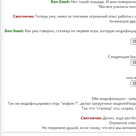
Den-Stash:
Нет такой лошади. И мои поверхнос
"Мы все учились пон
Светлячок:
Теперь уже, имея за плечами огромный опыт работы с
Анимация друг
Den-Stash:
Как уже говорил, сталкер не первая игра, которую модифици
Следующая была
она ж
Обе модификации - трэш
Так же модифицировал игру "мафия 1", делал загрузчики моделей\карт
Так что "сталкер" это, скорее
Светлячок:
Денис, еще раз бл
Огромное спас
Не покривлю душой, если скажу, что все мы желаем