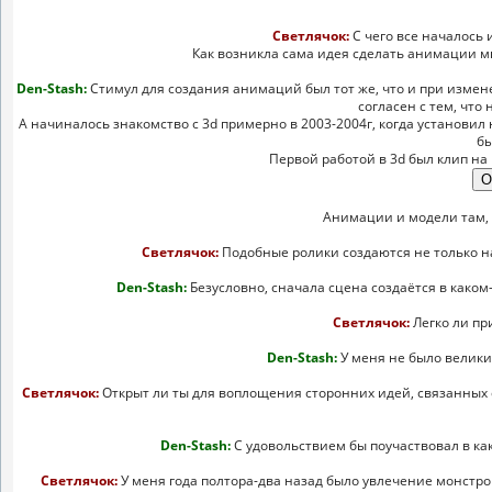
Светлячок:
С чего все началось
Как возникла сама идея сделать анимации мно
Den-Stash:
Стимул для создания анимаций был тот же, что и при изменен
согласен с тем, что
А начиналось знакомство с 3d примерно в 2003-2004г, когда установил 
бы
Первой работой в 3d был клип на 
Анимации и модели там, б
Светлячок:
Подобные ролики создаются не только н
Den-Stash:
Безусловно, сначала сцена создаётся в каком-
Светлячок:
Легко ли пр
Den-Stash:
У меня не было великих
Светлячок:
Открыт ли ты для воплощения сторонних идей, связанных 
Den-Stash:
С удовольствием бы поучаствовал в ка
Светлячок:
У меня года полтора-два назад было увлечение монстро