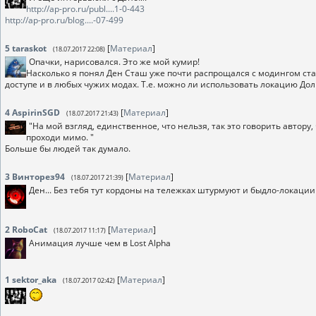
http://ap-pro.ru/publ....1-0-443
http://ap-pro.ru/blog....-07-499
5
taraskot
[
Материал
]
(18.07.2017 22:08)
Опачки, нарисовался. Это же мой кумир!
Насколько я понял Ден Сташ уже почти распрощался с модингом ста
доступе и в любых чужих модах. Т.е. можно ли использовать локацию До
4
AspirinSGD
[
Материал
]
(18.07.2017 21:43)
"На мой взгляд, единственное, что нельзя, так это говорить автору,
проходи мимо. "
Больше бы людей так думало.
3
Винторез94
[
Материал
]
(18.07.2017 21:39)
Ден... Без тебя тут кордоны на тележках штурмуют и быдло-локаци
2
RoboCat
[
Материал
]
(18.07.2017 11:17)
Анимация лучше чем в Lost Alpha
1
sektor_aka
[
Материал
]
(18.07.2017 02:42)