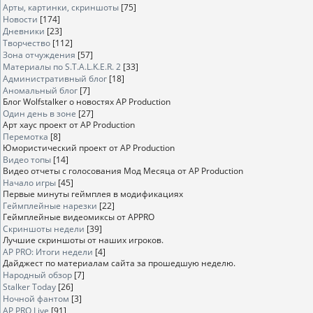
Арты, картинки, скриншоты
[75]
Новости
[174]
Дневники
[23]
Творчество
[112]
Зона отчуждения
[57]
Материалы по S.T.A.L.K.E.R. 2
[33]
Административный блог
[18]
Аномальный блог
[7]
Блог Wolfstalker о новостях AP Production
Один день в зоне
[27]
Арт хаус проект от AP Production
Перемотка
[8]
Юмористический проект от AP Production
Видео топы
[14]
Видео отчеты с голосования Мод Месяца от AP Production
Начало игры
[45]
Первые минуты геймплея в модификациях
Геймплейные нарезки
[22]
Геймплейные видеомиксы от APPRO
Скриншоты недели
[39]
Лучшие скриншоты от наших игроков.
AP PRO: Итоги недели
[4]
Дайджест по материалам сайта за прошедшую неделю.
Народный обзор
[7]
Stalker Today
[26]
Ночной фантом
[3]
AP PRO Live
[91]