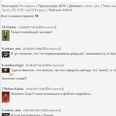
Категория
:
Интервью
|
Просмотров
: 3679 |
Добавил
:
sektor_aka
|
Теги
:
мо
Stash
,
ЗП
,
COP
,
Call Of Pripyat
|
Рейтинг
:
4.9
/
14
Всего комментариев
:
10
10
Vlador
[
Материал
]
(13.08.2017 18:16)
Талантливейший человек!
9
sektor_aka
[
Материал
]
(07.08.2017 14:44)
Я тут написал, что "интервьюировала девушка", оказывается, эт б
8
stalkerchigil
[
Материал
]
(01.08.2017 02:14)
"единственное, что нельзя, так это говорить автору, что "мона", а 
(с)
Золотые слова!!!
7
Bekos-Kokos
[
Материал
]
(19.07.2017 13:26)
Неплохо. Ещё б сами анимации в файлах надыбать...
6
sektor_aka
[
Материал
]
(19.07.2017 00:17)
И ещё интервьюхи с Дэном: