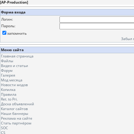
[
AP-Production
]
Форма входа
Логин:
Пароль:
запомнить
Забыл 
Меню сайта
Главная страница
Файлы
Видео и статьи
Форум
Галерея
Мод месяца
Новости модов
Копилка
Правила
Ret. to Pri.
Доска объявлений
Каталог сайтов
Наши баннеры
Реклама на сайте
Стать партнёром
SOC
CS