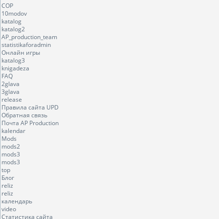
COP
10modov
katalog
katalog2
AP_production_team
statistikaforadmin
Онлайн игры
katalog3
knigadeza
FAQ
2glava
3glava
release
Правила сайта UPD
Обратная связь
Почта AP Production
kalendar
Mods
mods2
mods3
mods3
top
Блог
reliz
reliz
календарь
video
Статистика сайта