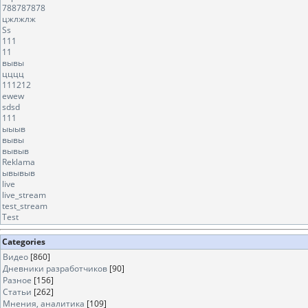
788787878
цжлжлж
Ss
111
11
вывы
цццц
111212
ewew
sdsd
111
ыыыв
вывы
вывыв
Reklama
ывывыв
live
live_stream
test_stream
Test
Categories
Видео
[860]
Дневники разработчиков
[90]
Разное
[156]
Статьи
[262]
Мнения, аналитика
[109]