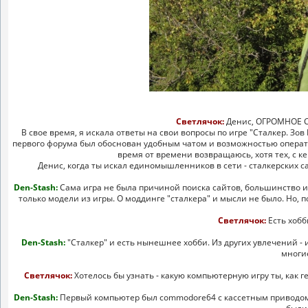
Светлячок:
Денис, ОГРОМНОЕ СП
В свое время, я искала ответы на свои вопросы по игре "Сталкер. З
первого форума был обоснован удобным чатом и возможностью операти
время от времени возвращаюсь, хотя тех, с к
Денис, когда ты искал единомышленников в сети - сталкерских 
Den-Stash:
Сама игра не была причиной поиска сайтов, большинство и
только модели из игры. О моддинге "сталкера" и мысли не было. Но, 
Светлячок:
Есть хобб
Den-Stash:
"Сталкер" и есть нынешнее хобби. Из других увлечений - иг
многие
Светлячок:
Хотелось бы узнать - какую компьютерную игру ты, как 
Den-Stash:
Первый компьютер был commodore64 с кассетным приводом. 