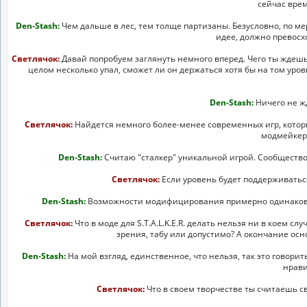
сейчас врем
Den-Stash:
Чем дальше в лес, тем толще партизаны. Безусловно, по ме
идее, должно превосх
Светлячок:
Давай попробуем заглянуть немного вперед. Чего ты ждешь 
целом несколько упал, сможет ли он держаться хотя бы на том уров
Den-Stash:
Ничего не жд
Светлячок:
Найдется немного более-менее современных игр, которы
модмейкер
Den-Stash:
Считаю "сталкер" уникальной игрой. Сообщество 
Светлячок:
Если уровень будет поддерживаться
Den-Stash:
Возможности модифицирования примерно одинаковы д
Светлячок:
Что в моде для S.T.A.L.K.E.R. делать нельзя ни в коем с
зрения, табу или допустимо? А окончание осн
Den-Stash:
На мой взгляд, единственное, что нельзя, так это говорить
нрави
Светлячок:
Что в своем творчестве ты считаешь с