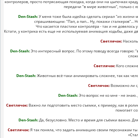
контролеров, просто потрясающая походка, когда они на цыпочках крад
передачи "в мире животных", только с ю
Den-Stash:
У меня тоже была идейка сделать сериал "из жизни м
спрашивающим: "Пап, а пап... Ну, покажи сталкеров"...
Что касается пластики контролёра - так и не довелось
Кстати, у контрика есть еще не используемая анимация ходьбы, даже д
Светлячок:
Насколь
Den-Stash:
Это интересный вопрос. По этому поводу всегда говорю: "в
сложн
Светлячок:
Кого сложне
Den-Stash:
Животных всё-таки анимировать сложнее, так как чело
Светлячок:
Возможно ли с
Den-Stash:
Это вопрос не ко мне - не знаю
Светлячок:
Важно ли подготовить место съемки, к примеру, как в рол
помогает со
Den-Stash:
Да, безусловно. Место и время для съёмки важно. Дл
Светлячок:
Я так поняла, что задать анимацию своим персонажам ты
«Ста