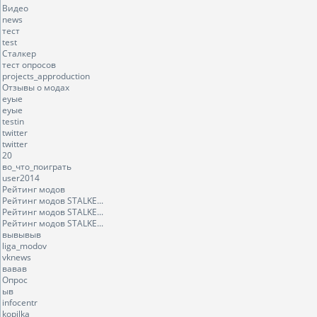
Видео
news
тест
test
Сталкер
тест опросов
projects_approduction
Отзывы о модах
еуые
еуые
testin
twitter
twitter
20
во_что_поиграть
user2014
Рейтинг модов
Рейтинг модов STALKE...
Рейтинг модов STALKE...
Рейтинг модов STALKE...
вывывыв
liga_modov
vknews
вавав
Опрос
ыв
infocentr
kopilka