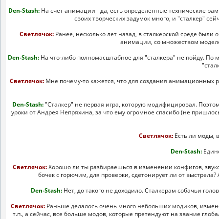
Den-Stash:
На счёт анимации - да, есть определённые технические рам
своих творческих задумок много, и "сталкер" се
Светлячок:
Ранее, несколько лет назад, в сталкерской среде были 
анимации, со множеством моде
Den-Stash:
На что-либо полномасштабное для "сталкера" не пойду. По м
"стал
Светлячок:
Мне почему-то кажется, что для создания анимационных р
Den-Stash:
"Сталкер" не первая игра, которую модифицировал. Поэтом
уроки от Андрея Непряхина, за что ему огромное спасибо (не пришлос
Светлячок:
Есть ли моды, 
Den-Stash:
Единс
Светлячок:
Хорошо ли ты разбираешься в изменении конфигов, звуков
бочек с горючим, для проверки, сдетонирует ли от выстрела?
Den-Stash:
Нет, до такого не доходило. Сталкерам собачьи голо
Светлячок:
Раньше делалось очень много небольших модиков, изменяю
т.п., а сейчас, все больше модов, которые претендуют на звание глоб