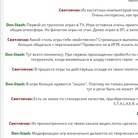
были
Светлячок:
Из кассетных компьютеров знак
Очень интересно, как пр
Den-Stash:
Первой из трилогии играл в ТЧ. Игра оставила очень прият
общая атмосфера. Но фанатом игры не стал. Далее играл в ЗП, а зат
Светлячок:
Какой стиль игры тебе свойственен? Cтремишься выполнить
больше общаться с персонажами? Привычно ли в ИГРЕ искать лог
Den-Stash:
Тут всего понемногу. При первом прохождении пробегАл по с
погружения, когда вживаешься в шкуру главного героя - н
Светлячок:
В процессе игры ты действуешь исходя из своих поняти
Den-Stash:
В игре больше нравится "экшен". Поэтому не только ранены
тут и речи быть не может. И
Светлячок:
Есть ли какие-то сталкерские качества, приобретенные
S.T.A.L.K.E.R
Светлячок:
Из просмотренного на твоем канале видео легко сделать вы
Den-Stash:
Модификации игр изначально делаются из творческих поб