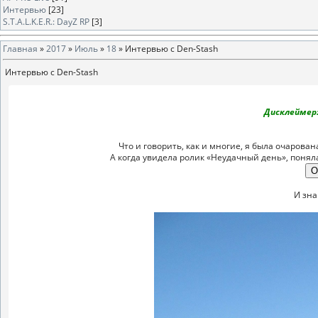
Интервью
[23]
S.T.A.L.K.E.R.: DayZ RP
[3]
Главная
»
2017
»
Июль
»
18
» Интервью с Den-Stash
Интервью с Den-Stash
Дисклеймер
Что и говорить, как и многие, я была очаров
А когда увидела ролик «Неудачный день», понял
И зна