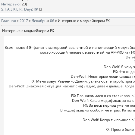
Интервью
[23]
S.T.A.L.K.E.R.: DayZ RP
[3]
Главная
»
2017
»
Декабрь
»
06
» Интервью с модмейкером FX
Интервью с модмейкером FX
Всем привет! Я- фанат сталкерской вселенной и начинающий модмейкер
просто хороший человек, известный на AP-PRO как FX,
Den-
Den-Wolf: Я хочу 
FX: Что ж, д
Den-Wolf: Некоторые люди слышат о
FX: Меня зовут Радченко Данил, увлекаюсь гитарой, прог
Den-Wolf: Знакомая ситуация насчёт сна) Ладно, давай дальше. Когда
FX: Познакомился я со сталкером в 2
Den-Wolf: Какая модификация на с
FX: За весь период уже не п
В модификации особо и не играл. Катал в
Den-Wolf: Когда ты пришёл в 
FX: Просто было 