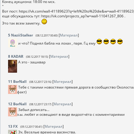
Конец аукциона: 18:00 по мск.
"
Вот пост: https://vk.com/wall-41189623?q=left%20to%20die&w=wall-4118962
еще обсуждалось тут: https://vk.com/projects_ap?w=wall-11041267_806 .
Это так всем заметку.
5
NaziiStalker
[
Материал
]
(08.12.2017 00:40)
и что? Поднял бабла на лохах , паря. Гц ему
8
KADAR
[
Материал
]
(08.12.2017 18:15)
А это - зашквар
11
BorNall
[
Материал
]
(08.12.2017 23:16)
Тебе с такими новостями прямая дорога в сообщество Околосталк
факт)
12
BorNall
[
Материал
]
(08.12.2017 23:17)
Забыл дописать...
з.ы. любят и освещают в виде видоотчёта с комментариями
13
FX
[
Материал
]
(09.12.2017 00:41)
Эх. Веселые времена васянства.