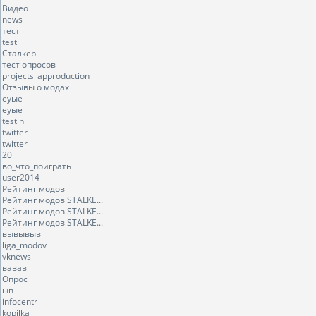
Видео
news
тест
test
Сталкер
тест опросов
projects_approduction
Отзывы о модах
еуые
еуые
testin
twitter
twitter
20
во_что_поиграть
user2014
Рейтинг модов
Рейтинг модов STALKE...
Рейтинг модов STALKE...
Рейтинг модов STALKE...
вывывыв
liga_modov
vknews
вавав
Опрос
ыв
infocentr
kopilka