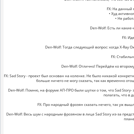
FX: На данный 
• Худ активно
• Не рабо
Den-Wolf: Есть ли какие
FX: Ид
Den-Wolf: Тогда следующий вопрос: когда X-Ray 
FX: Стабильн
Den-Wolf: Отлично! Перейдём ко второму
FX: Sad Story - проект был основан на коленке. Не было никакой конкре
больше ничего не могу сказать, так как временно отошё
Den-Wolf: Помню, на форуме АП-ПРО были шутки о том, что Sad Story
полагать, что в 
FX: Про народный фрозян сказать нечего, так уж выш
Den-Wolf: Весь шум с народным фрозяном в лице Sad Story из-за предс
плане