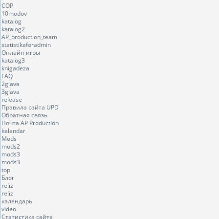
COP
10modov
katalog
katalog2
AP_production_team
statistikaforadmin
Онлайн игры
katalog3
knigadeza
FAQ
2glava
3glava
release
Правила сайта UPD
Обратная связь
Почта AP Production
kalendar
Mods
mods2
mods3
mods3
top
Блог
reliz
reliz
календарь
video
Статистика сайта