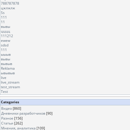
788787878
цжлжлж
Ss
111
11
вывы
цццц
111212
ewew
sdsd
111
ыыыв
вывы
вывыв
Reklama
ывывыв
live
live_stream
test_stream
Test
Categories
Видео
[860]
Дневники разработчиков
[90]
Разное
[156]
Статьи
[262]
Мнения, аналитика
[109]