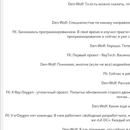
Den-Wolf: То есть можно сказать, ч
Den-Wolf: Специалистом по какому направле
FX: Занимаюсь программированием. В своё время я изучил практич
программирование и сейчас я уже с 
Den-Wolf: Хорошо. Теп
FX: Первый проект - RayTech. Васянк
Den-Wolf: Понимаю, многие (если не все) модмейк
FX: Сейчас я р
Den-Wolf: Расск
FX: X-Ray Oxygen - утопичный проект. Попытка обновления старого дви
потом..
Den-Wolf: Какие ещё 
FX: У xrOxygen нет команды. В нем работают свободные разработчики, н
же «LA DC». Каждый и
Den-Wolf: Я так понимаю, что сейчас 