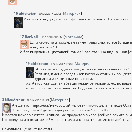
16
aldekotan
[
Материал
]
(09.12.2017 02:30)
Имелось в виду цветовое оформление реплик. Это уже свое
17
BorNall
[
Материал
]
(09.12.2017 07:06)
Если кто-то там придумал такую традицию, то все (стадн
невидимыми? Чё?
И без выделения цветововй гаммой всё отлично видно, шрифт 
19
aldekotan
[
Материал
]
(09.12.2017 13:40)
Что за тяга к радикализму и разжиганию ненависти?
Реплики, имена владельцев которых отличны по цвета
курсивом или жирным шрифтом.
p.s. Автор уже сделал абзацы между репликами, но, по ваше
торте - избавится от запятых. Ведь читать можно и без них, 
3
NiceArthur
[
Материал
]
(07.12.2017 18:37)
А еще этот персонаж(нехороший человек) что-то делал в моде Оставш
"Крч, продаются 2 дизайн документа проекта "Left to Die".
Имеется начало сюжета и описание продуктов в игре. (сейчас почитаю, м
По продуктам описание геймплея с ними и места, где их можно добыть.
Начальная цена: 25 на стим.