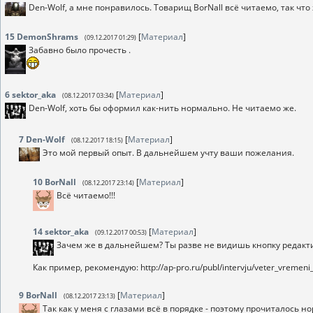
Den-Wolf, а мне понравилось. Товарищ BorNall всё читаемо, так что
15
DemonShrams
[
Материал
]
(09.12.2017 01:29)
Забавно было прочесть .
6
sektor_aka
[
Материал
]
(08.12.2017 03:34)
Den-Wolf, хоть бы оформил как-нить нормально. Не читаемо же.
7
Den-Wolf
[
Материал
]
(08.12.2017 18:15)
Это мой первый опыт. В дальнейшем учту ваши пожелания.
10
BorNall
[
Материал
]
(08.12.2017 23:14)
Всё читаемо!!!
14
sektor_aka
[
Материал
]
(09.12.2017 00:53)
Зачем же в дальнейшем? Ты разве не видишь кнопку редакт
Как пример, рекомендую: http://ap-pro.ru/publ/intervju/veter_vremeni_
9
BorNall
[
Материал
]
(08.12.2017 23:13)
Так как у меня с глазами всё в порядке - поэтому прочиталось н