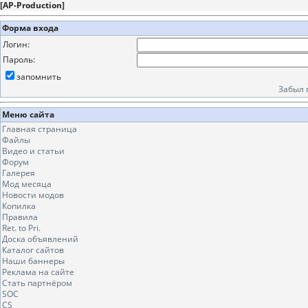
[
AP-Production
]
Форма входа
Логин:
Пароль:
запомнить
Забыл 
Меню сайта
Главная страница
Файлы
Видео и статьи
Форум
Галерея
Мод месяца
Новости модов
Копилка
Правила
Ret. to Pri.
Доска объявлений
Каталог сайтов
Наши баннеры
Реклама на сайте
Стать партнёром
SOC
CS