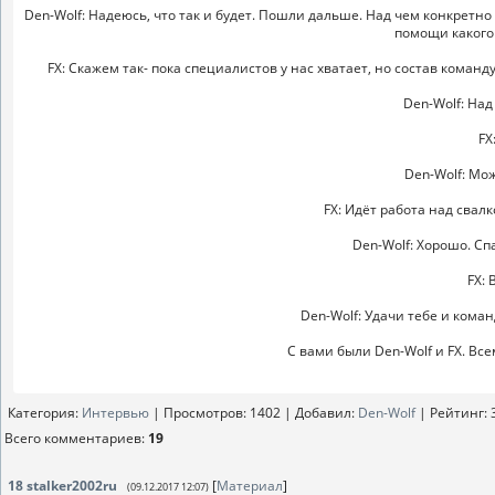
Den-Wolf: Надеюсь, что так и будет. Пошли дальше. Над чем конкретно 
помощи какого 
FX: Скажем так- пока специалистов у нас хватает, но состав команд
Den-Wolf: Над
FX
Den-Wolf: Мо
FX: Идёт работа над свал
Den-Wolf: Хорошо. Сп
FX: 
Den-Wolf: Удачи тебе и кома
С вами были Den-Wolf и FX. Все
Категория
:
Интервью
|
Просмотров
: 1402 |
Добавил
:
Den-Wolf
|
Рейтинг
:
Всего комментариев
:
19
18
stalker2002ru
[
Материал
]
(09.12.2017 12:07)