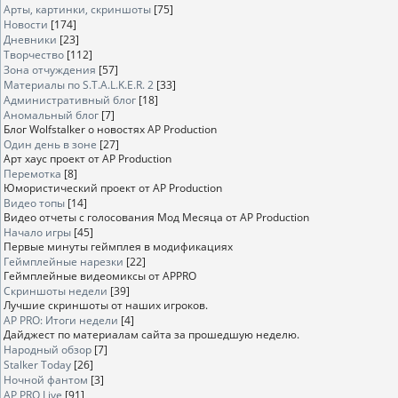
Арты, картинки, скриншоты
[75]
Новости
[174]
Дневники
[23]
Творчество
[112]
Зона отчуждения
[57]
Материалы по S.T.A.L.K.E.R. 2
[33]
Административный блог
[18]
Аномальный блог
[7]
Блог Wolfstalker о новостях AP Production
Один день в зоне
[27]
Арт хаус проект от AP Production
Перемотка
[8]
Юмористический проект от AP Production
Видео топы
[14]
Видео отчеты с голосования Мод Месяца от AP Production
Начало игры
[45]
Первые минуты геймплея в модификациях
Геймплейные нарезки
[22]
Геймплейные видеомиксы от APPRO
Скриншоты недели
[39]
Лучшие скриншоты от наших игроков.
AP PRO: Итоги недели
[4]
Дайджест по материалам сайта за прошедшую неделю.
Народный обзор
[7]
Stalker Today
[26]
Ночной фантом
[3]
AP PRO Live
[91]