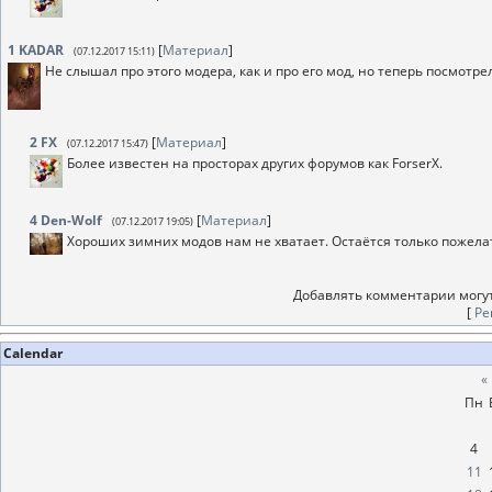
1
KADAR
[
Материал
]
(07.12.2017 15:11)
Не слышал про этого модера, как и про его мод, но теперь посмот
2
FX
[
Материал
]
(07.12.2017 15:47)
Более известен на просторах других форумов как ForserX.
4
Den-Wolf
[
Материал
]
(07.12.2017 19:05)
Хороших зимних модов нам не хватает. Остаётся только пожелат
Добавлять комментарии могут
[
Ре
Calendar
«
Пн
4
11