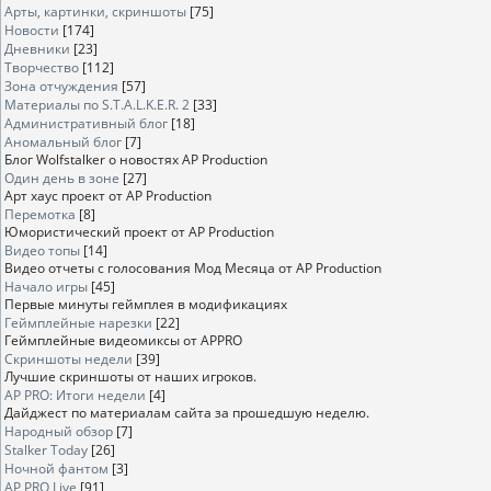
Арты, картинки, скриншоты
[75]
Новости
[174]
Дневники
[23]
Творчество
[112]
Зона отчуждения
[57]
Материалы по S.T.A.L.K.E.R. 2
[33]
Административный блог
[18]
Аномальный блог
[7]
Блог Wolfstalker о новостях AP Production
Один день в зоне
[27]
Арт хаус проект от AP Production
Перемотка
[8]
Юмористический проект от AP Production
Видео топы
[14]
Видео отчеты с голосования Мод Месяца от AP Production
Начало игры
[45]
Первые минуты геймплея в модификациях
Геймплейные нарезки
[22]
Геймплейные видеомиксы от APPRO
Скриншоты недели
[39]
Лучшие скриншоты от наших игроков.
AP PRO: Итоги недели
[4]
Дайджест по материалам сайта за прошедшую неделю.
Народный обзор
[7]
Stalker Today
[26]
Ночной фантом
[3]
AP PRO Live
[91]