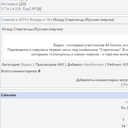
Интервью
[23]
S.T.A.L.K.E.R.: DayZ RP
[3]
Главная
»
2019
»
Январь
»
18
» Исход: Спартанцы (Русская озвучка)
Исход: Спартанцы (Русская озвучка)
Видео - интервью участников 4A Games, в 
Переведена и озвучена первая часть под названием "Спартанцы". В н
которыми столкнулись и самое главное - о горячем жела
Категория
:
Видео
|
Просмотров
: 643 |
Добавил
:
AlexGerman
|
Рейтинг
:
4.0
Всего комментариев
:
0
Добавлять комментарии могут
[
Ре
Calendar
«
Пн
7
14