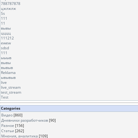
788787878
цжлжлж
Ss
111
11
вывы
цццц
111212
ewew
sdsd
111
ыыыв
вывы
вывыв
Reklama
ывывыв
live
live_stream
test_stream
Test
Categories
Видео
[860]
Дневники разработчиков
[90]
Разное
[156]
Статьи
[262]
Мнения, аналитика
[109]