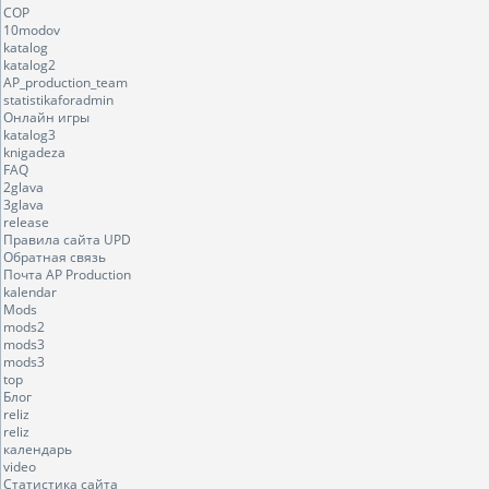
COP
10modov
katalog
katalog2
AP_production_team
statistikaforadmin
Онлайн игры
katalog3
knigadeza
FAQ
2glava
3glava
release
Правила сайта UPD
Обратная связь
Почта AP Production
kalendar
Mods
mods2
mods3
mods3
top
Блог
reliz
reliz
календарь
video
Статистика сайта