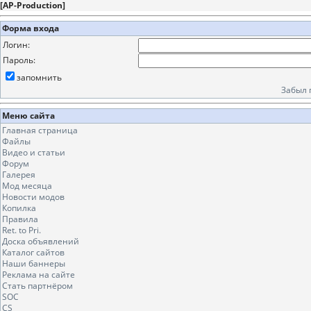
[
AP-Production
]
Форма входа
Логин:
Пароль:
запомнить
Забыл 
Меню сайта
Главная страница
Файлы
Видео и статьи
Форум
Галерея
Мод месяца
Новости модов
Копилка
Правила
Ret. to Pri.
Доска объявлений
Каталог сайтов
Наши баннеры
Реклама на сайте
Стать партнёром
SOC
CS