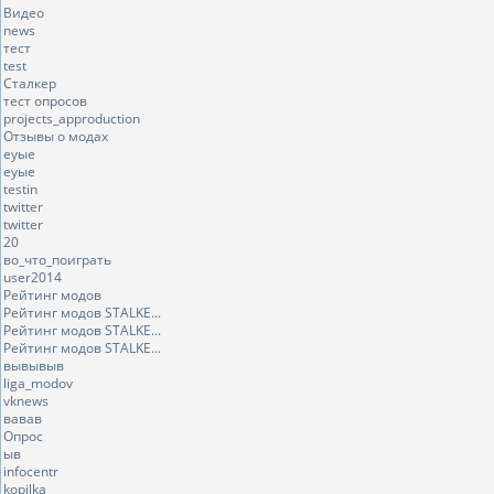
Видео
news
тест
test
Сталкер
тест опросов
projects_approduction
Отзывы о модах
еуые
еуые
testin
twitter
twitter
20
во_что_поиграть
user2014
Рейтинг модов
Рейтинг модов STALKE...
Рейтинг модов STALKE...
Рейтинг модов STALKE...
вывывыв
liga_modov
vknews
вавав
Опрос
ыв
infocentr
kopilka