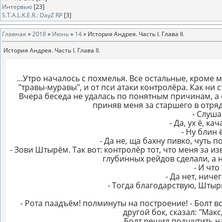
Интервью
[23]
S.T.A.L.K.E.R.: DayZ RP
[3]
Главная
»
2018
»
Июнь
»
14
» История Андрея. Часть I. Глава II.
История Андрея. Часть I. Глава II.
...Утро началось с похмелья. Все остальные, кроме 
"травы-муравы", и от пси атаки контролёра. Как ни 
Вчера беседа не удалась по понятным причинам, а 
приняв меня за старшего в отряд
- Слуша
- Да, ух ё, к
- Ну блин
- Да не, ща бахну пивко, чуть по
- Зови Штырём. Так вот: контролёр тот, что меня за и
глубинных рейдов сделали, а 
- И что
- Да нет, нич
- Тогда благодарствую, Штырь
- Рота паадъём! полминуты на построение! - Болт в
другой бок, сказал: "Макс
Болт решил подшутить на