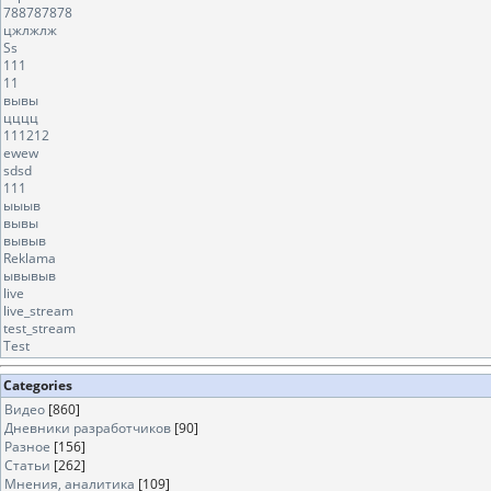
788787878
цжлжлж
Ss
111
11
вывы
цццц
111212
ewew
sdsd
111
ыыыв
вывы
вывыв
Reklama
ывывыв
live
live_stream
test_stream
Test
Categories
Видео
[860]
Дневники разработчиков
[90]
Разное
[156]
Статьи
[262]
Мнения, аналитика
[109]