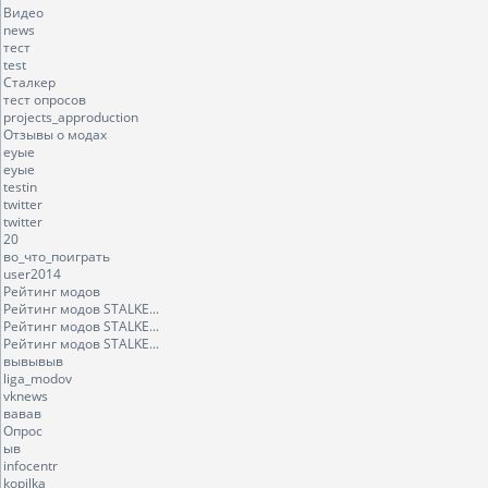
Видео
news
тест
test
Сталкер
тест опросов
projects_approduction
Отзывы о модах
еуые
еуые
testin
twitter
twitter
20
во_что_поиграть
user2014
Рейтинг модов
Рейтинг модов STALKE...
Рейтинг модов STALKE...
Рейтинг модов STALKE...
вывывыв
liga_modov
vknews
вавав
Опрос
ыв
infocentr
kopilka