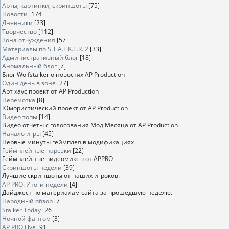
Арты, картинки, скриншоты
[75]
Новости
[174]
Дневники
[23]
Творчество
[112]
Зона отчуждения
[57]
Материалы по S.T.A.L.K.E.R. 2
[33]
Административный блог
[18]
Аномальный блог
[7]
Блог Wolfstalker о новостях AP Production
Один день в зоне
[27]
Арт хаус проект от AP Production
Перемотка
[8]
Юмористический проект от AP Production
Видео топы
[14]
Видео отчеты с голосования Мод Месяца от AP Production
Начало игры
[45]
Первые минуты геймплея в модификациях
Геймплейные нарезки
[22]
Геймплейные видеомиксы от APPRO
Скриншоты недели
[39]
Лучшие скриншоты от наших игроков.
AP PRO: Итоги недели
[4]
Дайджест по материалам сайта за прошедшую неделю.
Народный обзор
[7]
Stalker Today
[26]
Ночной фантом
[3]
AP PRO Live
[91]