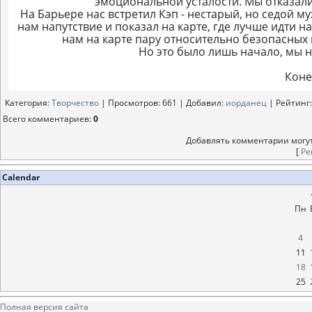
эмоциональной усталости. Мы отказалис
На Барьере нас встретил Кэп - нестарый, но седой 
нам напутствие и показал на карте, где лучше идти н
нам на карте пару относительно безопасных 
Но это было лишь начало, мы н
Коне
Категория
:
Творчество
|
Просмотров
: 661 |
Добавил
:
иорданец
|
Рейтинг
Всего комментариев
:
0
Добавлять комментарии могут
[
Ре
Calendar
Пн
4
11
18
25
Полная версия сайта