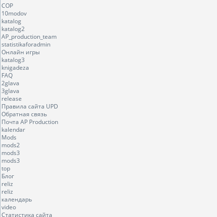
COP
10modov
katalog
katalog2
AP_production_team
statistikaforadmin
Онлайн игры
katalog3
knigadeza
FAQ
2glava
3glava
release
Правила сайта UPD
Обратная связь
Почта AP Production
kalendar
Mods
mods2
mods3
mods3
top
Блог
reliz
reliz
календарь
video
Статистика сайта