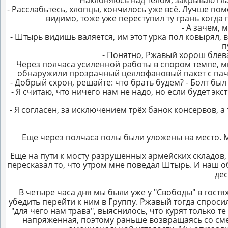
Наклоняюсь над телом, закрываю гла
- Расслабьтесь, хлопцы, кончилось уже всё. Лучше помо
видимо, тоже уже переступил ту грань когда
- А зачем, 
- Штырь видишь валяется, им этот урка пол ковырял, в
п
- Понятно, Ржавый хорош блев
Через полчаса усиленной работы в спором темпе, м
обнаружили прозрачный целлофановый пакет с пачко
- Добрый схрон, решайте: что брать будем? - Болт бы
- Я считаю, что ничего нам не надо, но если будет эк
- Я согласен, за исключением трёх банок консервов, а 
Еще через полчаса полы были уложены на место. 
Еще на пути к мосту разрушенных армейских складов,
пересказал то, что утром мне поведал Штырь. И наш о
дес
В четыре часа дня мы были уже у "Свободы" в гост
убедить перейти к ним в Группу. Ржавый тогда спроси
"для чего нам трава", выяснилось, что курят только т
напряженная, поэтому раньше возвращаясь со смен