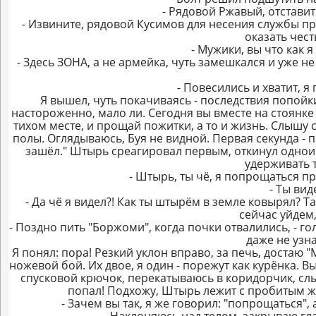
- Рядовой Ржавый, отстави
- Извините, рядовой Кусимов для несения службы пр
оказать чест
- Мужики, вы что как 
- Здесь ЗОНА, а не армейка, чуть замешкался и уже не 
- Повесились и хватит, 
Я вышел, чуть покачиваясь - последствия попойки
настороженно, мало ли. Сегодня вы вместе на стоянке 
тихом месте, и прощай пожитки, а то и жизнь. Слышу
полы. Оглядываюсь, Буя не видной. Первая секунда - пс
зашёл." Штырь среагировал первым, откинул одноиме
удерживать т
- Штырь, ты чё, я попрощаться п
- Ты вид
- Да чё я видел?! Как ты штырём в земле ковырял? Т
сейчас уйдем
- Поздно пить "Боржоми", когда почки отвалились, - голо
даже не узн
Я понял: пора! Резкий уклон вправо, за печь, достаю 
ножевой бой. Их двое, я один - порежут как курёнка. 
спусковой крючок, перекатываюсь в коридорчик, слыш
попал! Подхожу, Штырь лежит с пробитым жив
- Зачем вы так, я же говорил: "попрощаться", 