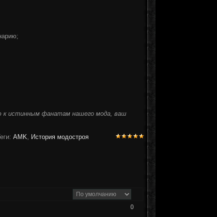
нарию;
ью к истинным фанатам нашего мода, ваш
еги:
AMK
,
История модостроя
0