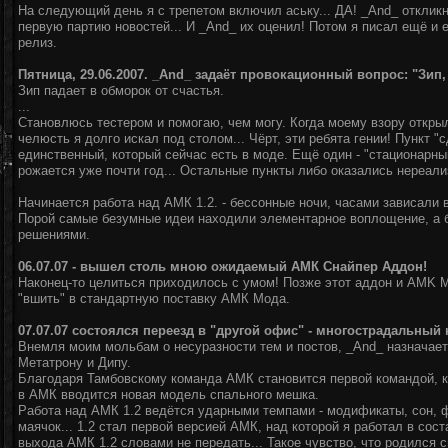
На следующий день я с трепетом включил аську... ДА! _And_ отклик
первую партию новостей... И _And_ их оценил! Потом я писал ещё и е
релиз.
Пятница, 29.06.2007. _And_ задаёт провокационный вопрос: "Зип
Зип падает в обморок от счастья.
...
Становлюсь тестером и помогаю, чем могу. Когда моему взору откры
челюсть я долго искал под столом... Чёрт, эти ребята гении! Пункт "
единственный, который сейчас есть в моде. Ещё один - "стационарн
рожается уже почти год... Остальные пункты либо оказались нереал
Начинается работа над АМК 1.2. - бессонные ночи, часами зависали 
Порой самые безумные идеи находили элементарное воплощение, а 
решениями.
06.07.07 - вышел столь мною ожидаемый АМК Снайпер Аддон!
Наконец-то целиться приходилось с умом! Позже этот аддон и AMK M
"вшить" в стандартную поставку АМК Мода.
07.07.07 состоялся переезд в "другой офис" - многострадальный 
Внемля моим мольбам о несуразности тем и постов, _And_ назначает
Метатрону и Дипу.
Благодаря Тамбовскому команда АМК становится первой командой, ко
в АМК вводится новая модель спального мешка.
Работа над АМК 1.2 ведётся ударными темпами - модификаты, сон, ф
маячок... 1.2 стал первой версией АМК, над которой я работал в сос
выхода АМК 1.2 словами не передать... Такое чувство, что родился с