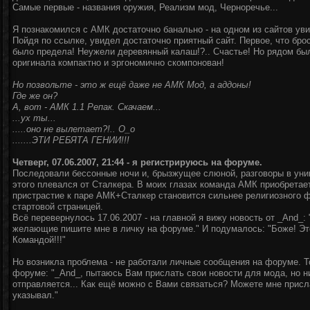
Самые первые - названия оружия, Реализм мод, Черноречье...
Я познакомился с АМК достаточно банально - на одном из сайтов ув
Пойдя по ссылке, увидел достаточно приятный сайт. Первое, что брос
было предела! Неужели деревянный калаш!?.. Счастье! Но рядом был
оригинала компактно и эргономично скомпонован!
Но позвольте - это ж ещё даже не АМК Мод, а аддоны!
Где же он?
А, вот - АМК 1.1 Репак. Скачаем...
...ух ты...
.....оно не вылетает?!.. О_о
.......ЭТИ РЕБЯТА ГЕНИИ!!!
Четверг, 07.06.2007, 21:44 - я регистрируюсь на форуме.
Последовали бессонные ночи и, брызжущее слюной, разговоры в унив
этого плевался от Сталкера. В моих глазах команда АМК приобретае
пристрастие к паре АМК+Сталкер становится сильнее религиозного фа
стартовой страницей.
Всё перевернулось 17.06.2007 - на главной я вижу новость от _And_
желающие пишите мне в личку на форуме." И подумалось: "Боже! Э
Командой!!!"
Но возникла проблема - не работали личные сообщения на форуме. Тог
форуме: "_And_, пытаюсь Вам прислать свои новости для мода, но ни 
отправляется... Как ещё можно с Вами связаться? Можете мне присл
указывал."