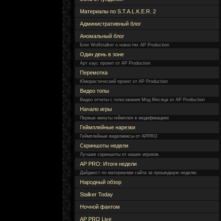
Материалы по S.T.A.L.K.E.R. 2
Административный блог
Аномальный блог
Блог Wolfstalker о новостях AP Production
Один день в зоне
Арт хаус проект от AP Production
Перемотка
Юмористический проект от AP Production
Видео топы
Видео отчеты с голосования Мод Месяца от AP Production
Начало игры
Первые минуты геймплея в модификациях
Геймплейные нарезки
Геймплейные видеомиксы от APPRO
Скриншоты недели
Лучшие скриншоты от наших игроков.
AP PRO: Итоги недели
Дайджест по материалам сайта за прошедшую неделю.
Народный обзор
Stalker Today
Ночной фантом
AP PRO Live