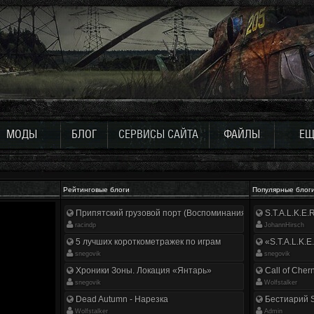
МОДЫ
БЛОГ
СЕРВИСЫ САЙТА
ФАЙЛЫ
ЕЩ
Рейтинговые блоги
Популярные блог
Припятский грузовой порт (Воспоминания ликвидатора)
S.T.A.L.K.E
racindp
JohannHirsch
5 лучших короткометражек по играм
«S.T.A.L.K.E
snegovik
snegovik
Хроники Зоны. Локация «Янтарь»
Call of Cher
snegovik
Wolfstalker
Dead Autumn - Нарезка
Бестиарий S
Wolfstalker
Аdmin