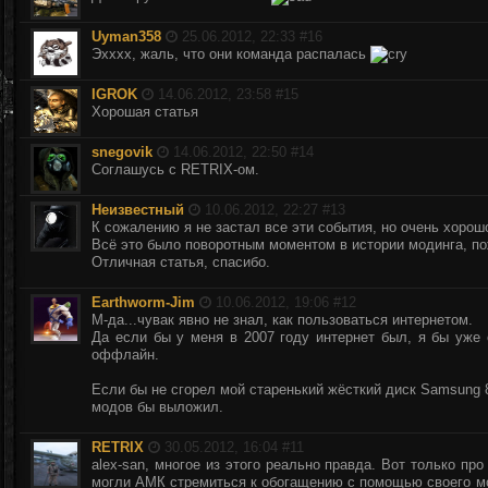
Uyman358
25.06.2012, 22:33 #
16
Эхххх, жаль, что они команда распалась
IGROK
14.06.2012, 23:58 #
15
Хорошая статья
snegovik
14.06.2012, 22:50 #
14
Соглашусь с RETRIX-ом.
Неизвестный
10.06.2012, 22:27 #
13
К сожалению я не застал все эти события, но очень хорош
Всё это было поворотным моментом в истории модинга, по
Отличная статья, спасибо.
Earthworm-Jim
10.06.2012, 19:06 #
12
М-да...чувак явно не знал, как пользоваться интернетом.
Да если бы у меня в 2007 году интернет был, я бы уже 
оффлайн.
Если бы не сгорел мой старенький жёсткий диск Samsung 8
модов бы выложил.
RETRIX
30.05.2012, 16:04 #
11
alex-san, многое из этого реально правда. Вот только пр
могли АМК стремиться к обогащению с помощью своего мод