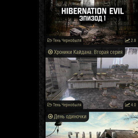
Тень Чернобыля
2.8
Хроники Кайдана. Вторая серия
Тень Чернобыля
4.0
День одиночки