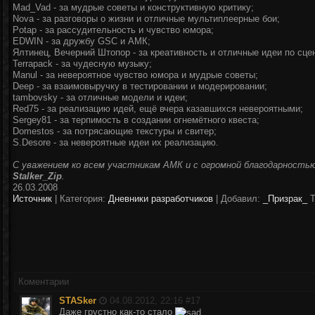
Mad_Vad - за мудрые советы и конструктивную критику;
Nova - за разговоры о жизни и отличные мультиплеерные бои;
Potap - за рассудительность и чувство юмора;
EDWIN - за дружбу GSC и АМК;
Ялтинец, Вечерний Штопор - за креативность и отличные идеи по сце
Terrapack - за чудесную музыку;
Manul - за невероятное чувство юмора и мудрые советы;
Deep - за взаимовыручку в тестировании и модерировании;
tambovsky - за отличные модели и идеи;
Red75 - за реализацию идей, ещё вчера казавшихся невероятными;
Sergey81 - за терпимость в создании огнемётного квеста;
Domestos - за потрясающие текстуры и свитер;
S.Desore - за невероятные идеи их реализацию.
С уважением ко всем участникам АМК и с огромной благодарност
Stalker_Zip
.
26.03.2008
Источник
|
Категория:
Дневники разработчиков
| Добавил:
_Призрак_
Т
Коментарии
STASker
04.08.2012, 22:16 #
17
Даже грустно как-то стало