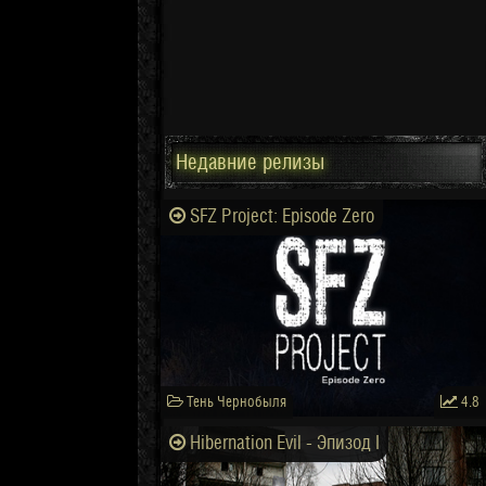
Недавние релизы
SFZ Project: Episode Zero
Тень Чернобыля
4.8
Hibernation Evil - Эпизод I