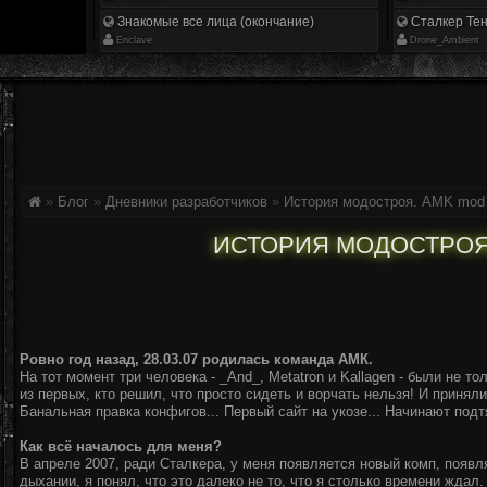
Знакомые все лица (окончание)
Сталкер Тен
Enclave
Drone_Ambient
»
Блог
»
Дневники разработчиков
»
История модостроя. AMK mod
ИСТОРИЯ МОДОСТРОЯ
Ровно год назад, 28.03.07 родилась команда АМК.
На тот момент три человека - _And_, Metatron и Kallagen - были не 
из первых, кто решил, что просто сидеть и ворчать нельзя! И принял
Банальная правка конфигов... Первый сайт на укозе... Начинают под
Как всё началось для меня?
В апреле 2007, ради Сталкера, у меня появляется новый комп, появл
дыхании, я понял, что это далеко не то, что я столько времени ждал