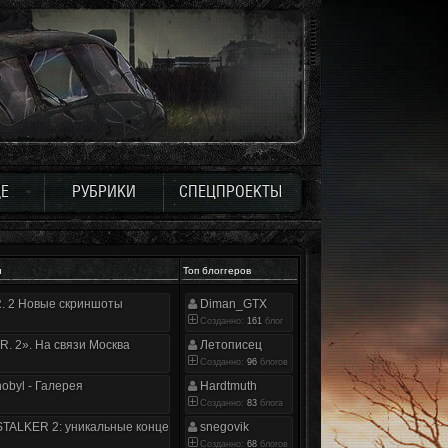
Е
РУБРИКИ
СПЕЦПРОЕКТЫ
и
Топ блоггеров
.R. 2 Новые скриншоты
Diman_GTX
Созданно:
161
блог
.R. 2». На связи Москва
Летописец
Созданно:
96
блогов
nobyl - Галерея
Hardtmuth
Созданно:
83
блога
TALKER 2: уникальные концепт-арты
snegovik
Созданно:
68
блогов