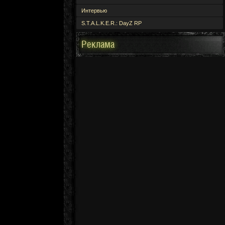
Интервью
S.T.A.L.K.E.R.: DayZ RP
Реклама