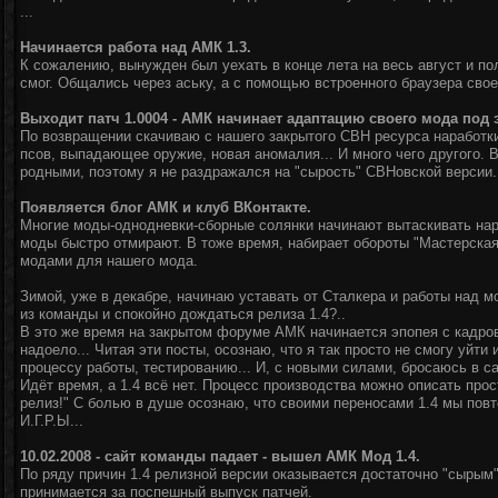
...
Начинается работа над АМК 1.3.
К сожалению, вынужден был уехать в конце лета на весь август и пол
смог. Общались через аську, а с помощью встроенного браузера сво
Выходит патч 1.0004 - АМК начинает адаптацию своего мода под э
По возвращении скачиваю с нашего закрытого СВН ресурса наработки н
псов, выпадающее оружие, новая аномалия... И много чего другого. В
родными, поэтому я не раздражался на "сырость" СВНовской версии.
Появляется блог АМК и клуб ВКонтакте.
Многие моды-однодневки-сборные солянки начинают вытаскивать нара
моды быстро отмирают. В тоже время, набирает обороты "Мастерска
модами для нашего мода.
Зимой, уже в декабре, начинаю уставать от Сталкера и работы над м
из команды и спокойно дождаться релиза 1.4?..
В это же время на закрытом форуме АМК начинается эпопея с кадровы
надоело... Читая эти посты, осознаю, что я так просто не смогу уйт
процессу работы, тестированию... И, с новыми силами, бросаюсь в с
Идёт время, а 1.4 всё нет. Процесс производства можно описать прост
релиз!" С болью в душе осознаю, что своими переносами 1.4 мы пов
И.Г.Р.Ы...
10.02.2008 - сайт команды падает - вышел АМК Мод 1.4.
По ряду причин 1.4 релизной версии оказывается достаточно "сырым
принимается за поспешный выпуск патчей.