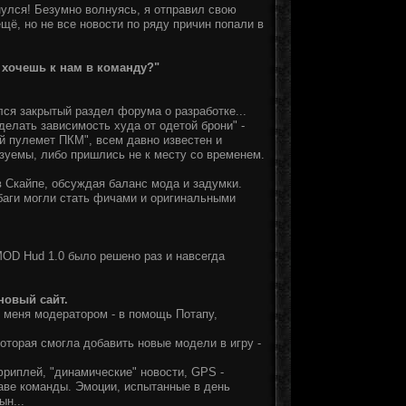
нулся! Безумно волнуясь, я отправил свою
щё, но не все новости по ряду причин попали в
, хочешь к нам в команду?"
лся закрытый раздел форума о разработке...
сделать зависимость худа от одетой брони" -
ый пулемет ПКМ", всем давно известен и
изуемы, либо пришлись не к месту со временем.
в Скайпе, обсуждая баланс мода и задумки.
баги могли стать фичами и оригинальными
OD Hud 1.0 было решено раз и навсегда
новый сайт.
 меня модератором - в помощь Потапу,
торая смогла добавить новые модели в игру -
риплей, "динамические" новости, GPS -
таве команды. Эмоции, испытанные в день
ын...