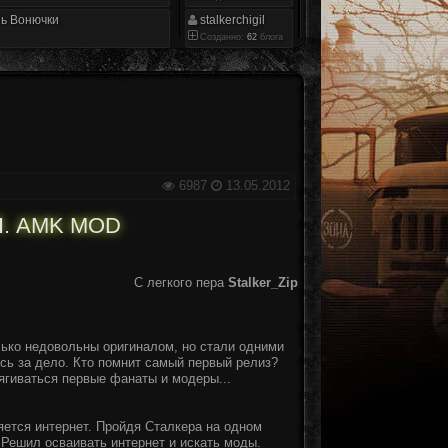
ь Вонючки
stalkerchigil
Созданно:
62
блога
6987
13.05.2012
. AMK MOD
С легкого пера
Stalker_Zip
только недовольны оригиналом, но стали одними
ись за дело. Кто помнит самый первый релиз?
тягиваться первые фанаты и модеры...
яется интернет. Пройдя Сталкера на одном
. Решил осваивать интернет и искать моды.