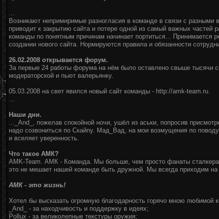
...
Возникают непримиримые разногласия в команде в связи с разными 
приводит к закрытию сайта и потере одной из самый важных частей р
команды по понятным причинам начинает портиться... Принимается р
создании нового сайта. Нормируются правила и обязанности сотрудн
26.02.2008 открывается форум.
За первые 24 работы форума на нём было оставлено свыше тысячи 
модераторской и пьют валерьянку.
05.03.2008 на свет явился новый сайт команды - http://amk-team.ru.
...
Наши дни.
..._And_, пожелав спокойной ночи, ушёл из аськи, попросив присмот
надо созвониться по Скайпу. Мад_Вад, на мои возмущения по повод
и вселяет уверенность.
Что такое АМК?
AMK-Team. АМК - Команда. Мы больше, чем просто фанаты сталкера
это не мешает нашей команде быть дружной. Мы всегда приходим на
АМК - это жизнь!
Хотел бы высказать огромную благодарность горячо мною любимой к
_And_ - за находчивость и поддержку в идеях;
Pollux - за великолепные текстуры оружия;