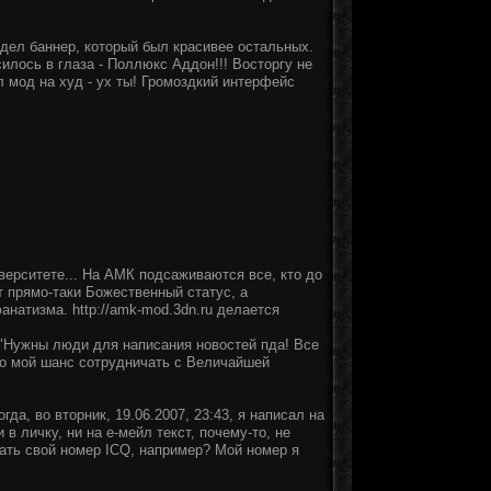
идел баннер, который был красивее остальных.
илось в глаза - Поллюкс Аддон!!! Восторгу не
 мод на худ - ух ты! Громоздкий интерфейс
ерситете... На АМК подсаживаются все, кто до
т прямо-таки Божественный статус, а
натизма. http://amk-mod.3dn.ru делается
: "Нужны люди для написания новостей пда! Все
то мой шанс сотрудничать с Величайшей
да, во вторник, 19.06.2007, 23:43, я написал на
в личку, ни на е-мейл текст, почему-то, не
ать свой номер ICQ, например? Мой номер я