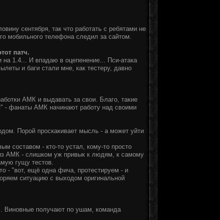
овину сентября, так что работать с ребятами не
его мобильного телефона следил за сайтом.
тот патч.
а 1.4... И впадаю в оцепенение... Пси-атака
ылеты и баги стали мне, как тестеру, давно
ботки АМК и выдавать за свои. Благо, такие
я" - фанаты АМК начинают работу над своими
одом. Порой проскакивает мысль - а может уйти
м составом - кто-то устал, кому-то просто
и из АМК - слишком уж привык к людям, к самому
амую гущу тестов.
о - "вот, ещё одна фича, протестируем - и
торяем ситуацию с выходом оригинальной
". Виновные получают по ушам, команда