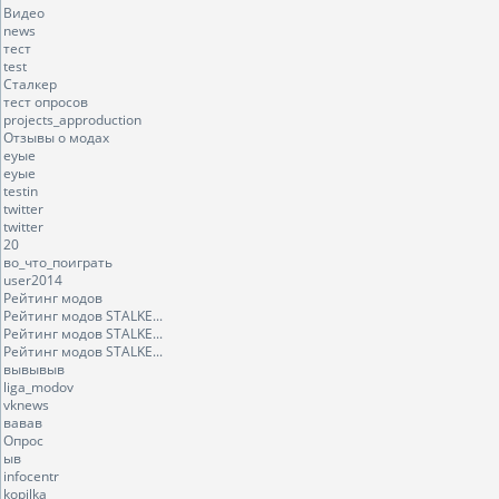
Видео
news
тест
test
Сталкер
тест опросов
projects_approduction
Отзывы о модах
еуые
еуые
testin
twitter
twitter
20
во_что_поиграть
user2014
Рейтинг модов
Рейтинг модов STALKE...
Рейтинг модов STALKE...
Рейтинг модов STALKE...
вывывыв
liga_modov
vknews
вавав
Опрос
ыв
infocentr
kopilka