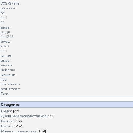
788787878
цжлжлж
Ss
111
11
вывы
цццц
111212
ewew
sdsd
111
ыыыв
вывы
вывыв
Reklama
ывывыв
live
live_stream
test_stream
Test
Categories
Видео
[860]
Дневники разработчиков
[90]
Разное
[156]
Статьи
[262]
Мнения, аналитика
[109]