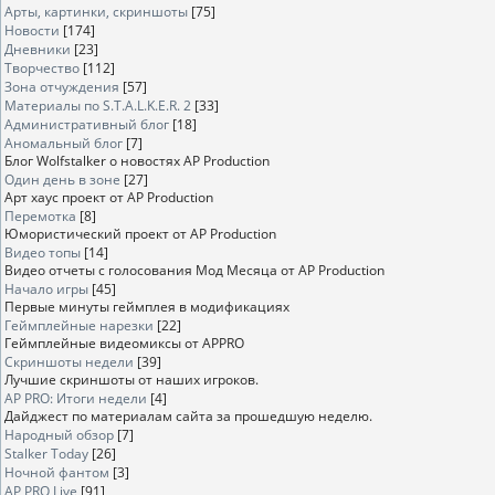
Арты, картинки, скриншоты
[75]
Новости
[174]
Дневники
[23]
Творчество
[112]
Зона отчуждения
[57]
Материалы по S.T.A.L.K.E.R. 2
[33]
Административный блог
[18]
Аномальный блог
[7]
Блог Wolfstalker о новостях AP Production
Один день в зоне
[27]
Арт хаус проект от AP Production
Перемотка
[8]
Юмористический проект от AP Production
Видео топы
[14]
Видео отчеты с голосования Мод Месяца от AP Production
Начало игры
[45]
Первые минуты геймплея в модификациях
Геймплейные нарезки
[22]
Геймплейные видеомиксы от APPRO
Скриншоты недели
[39]
Лучшие скриншоты от наших игроков.
AP PRO: Итоги недели
[4]
Дайджест по материалам сайта за прошедшую неделю.
Народный обзор
[7]
Stalker Today
[26]
Ночной фантом
[3]
AP PRO Live
[91]