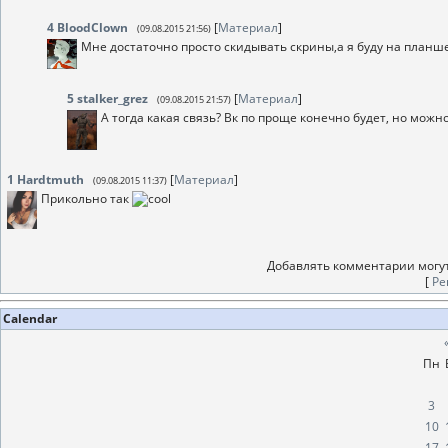
4
BloodClown
[
Материал
]
(09.08.2015 21:56)
Мне достаточно просто скидывать скрины,а я буду на планш
5
stalker_grez
[
Материал
]
(09.08.2015 21:57)
А тогда какая связь? Вк по проще конечно будет, но можно 
1
Hardtmuth
[
Материал
]
(09.08.2015 11:37)
Прикольно так
Добавлять комментарии могут
[
Ре
Calendar
Пн
3
10
17