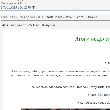
Интервью
[23]
S.T.A.L.K.E.R.: DayZ RP
[3]
Главная
»
2015
»
Август
»
09
» Итоги недели от SZA Team. Выпуск 4
Итоги недели от SZA Team. Выпуск 4
Итоги недели 
1. 
Всем привет, ребят, предлагаем вам поучаствовать в разработке н
скриншоты с пустых помещений, где ставим что-то основное, а ваша з
Специально для этого записали видео инструкцию, как
Видео:
SZA mod
И конечно же хочу зам