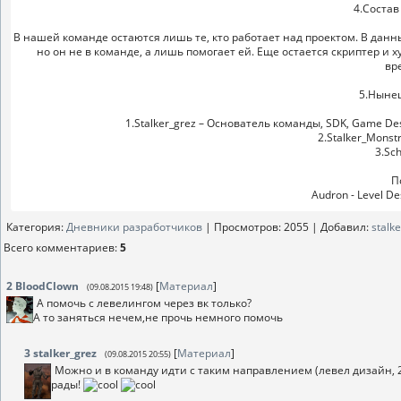
4.Состав
В нашей команде остаются лишь те, кто работает над проектом. В данн
но он не в команде, а лишь помогает ей. Еще остается скриптер и 
вр
5.Ныне
1.Stalker_grez – Основатель команды, SDK, Game Des
2.Stalker_Monstr
3.Sc
П
Audron - Level De
Категория
:
Дневники разработчиков
|
Просмотров
: 2055 |
Добавил
:
stalk
Всего комментариев
:
5
2
BloodClown
[
Материал
]
(09.08.2015 19:48)
А помочь с левелингом через вк только?
А то заняться нечем,не прочь немного помочь
3
stalker_grez
[
Материал
]
(09.08.2015 20:55)
Можно и в команду идти с таким направлением (левел дизайн, 2
рады!