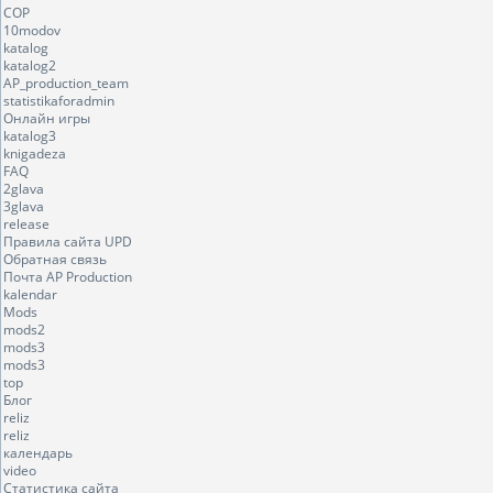
COP
10modov
katalog
katalog2
AP_production_team
statistikaforadmin
Онлайн игры
katalog3
knigadeza
FAQ
2glava
3glava
release
Правила сайта UPD
Обратная связь
Почта AP Production
kalendar
Mods
mods2
mods3
mods3
top
Блог
reliz
reliz
календарь
video
Статистика сайта