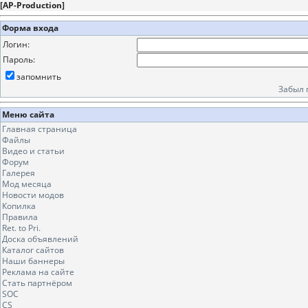
[
AP-Production
]
Форма входа
Логин:
Пароль:
запомнить
Забыл 
Меню сайта
Главная страница
Файлы
Видео и статьи
Форум
Галерея
Мод месяца
Новости модов
Копилка
Правила
Ret. to Pri.
Доска объявлений
Каталог сайтов
Наши баннеры
Реклама на сайте
Стать партнёром
SOC
CS