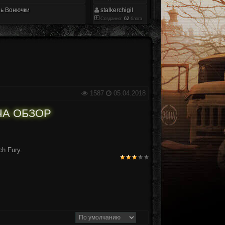
ь Вонючки
stalkerchigil
Созданно:
62
блога
1587
05.04.2018
А ОБЗОР
h Fury.