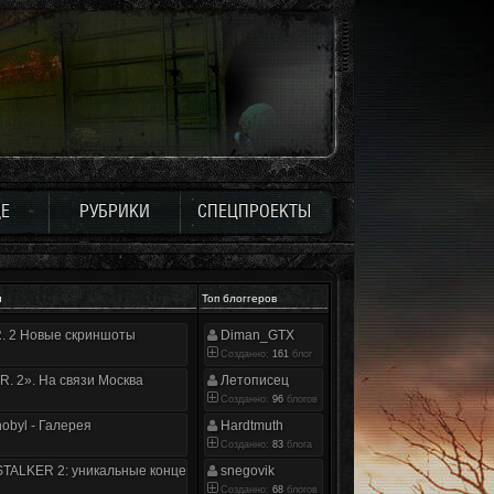
Е
РУБРИКИ
СПЕЦПРОЕКТЫ
и
Топ блоггеров
.R. 2 Новые скриншоты
Diman_GTX
Созданно:
161
блог
.R. 2». На связи Москва
Летописец
Созданно:
96
блогов
nobyl - Галерея
Hardtmuth
Созданно:
83
блога
TALKER 2: уникальные концепт-арты
snegovik
Созданно:
68
блогов