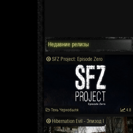
Недавние релизы
SFZ Project: Episode Zero
Тень Чернобыля
4.8
Hibernation Evil - Эпизод I