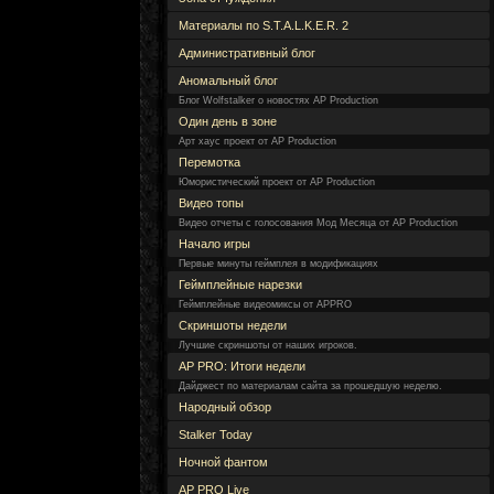
Материалы по S.T.A.L.K.E.R. 2
Административный блог
Аномальный блог
Блог Wolfstalker о новостях AP Production
Один день в зоне
Арт хаус проект от AP Production
Перемотка
Юмористический проект от AP Production
Видео топы
Видео отчеты с голосования Мод Месяца от AP Production
Начало игры
Первые минуты геймплея в модификациях
Геймплейные нарезки
Геймплейные видеомиксы от APPRO
Скриншоты недели
Лучшие скриншоты от наших игроков.
AP PRO: Итоги недели
Дайджест по материалам сайта за прошедшую неделю.
Народный обзор
Stalker Today
Ночной фантом
AP PRO Live