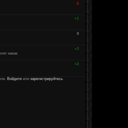
-1
+1
0
+3
елят никак.
+2
ели.
Войдите
или
зарегистрируйтесь