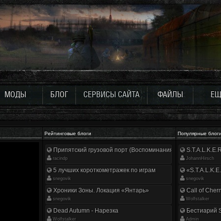
МОДЫ
БЛОГ
СЕРВИСЫ САЙТА
ФАЙЛЫ
ЕЩ
Рейтинговые блоги
Популярные блог
Припятский грузовой порт (Воспоминания ликвидатора)
S.T.A.L.K.E
racindp
JohannHirsch
5 лучших короткометражек по играм
«S.T.A.L.K.E
snegovik
snegovik
Хроники Зоны. Локация «Янтарь»
Call of Cher
snegovik
Wolfstalker
Dead Autumn - Нарезка
Бестиарий S
Wolfstalker
Аdmin