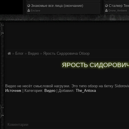
Знакомые все лица (окончание)
Сталкер Тен
Enclave
Drone_Ambient
»
Блог
»
Видео
»
Ярость Сидоровича Обзор
ЯРОСТЬ СИДОРОВИЧ
Видео не несёт смысловой нагрузки. Это типо обзор на бетку Sidorovic
Источник
|
Категория:
Видео
| Добавил:
The_Antoxa
Коментарии