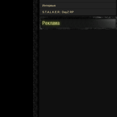
Интервью
S.T.A.L.K.E.R.: DayZ RP
Реклама