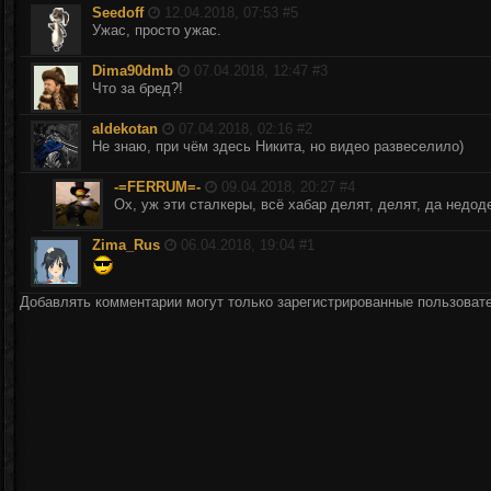
Seedoff
12.04.2018, 07:53 #
5
Ужас, просто ужас.
Dima90dmb
07.04.2018, 12:47 #
3
Что за бред?!
aldekotan
07.04.2018, 02:16 #
2
Не знаю, при чём здесь Никита, но видео развеселило)
-=FERRUM=-
09.04.2018, 20:27 #
4
Ох, уж эти сталкеры, всё хабар делят, делят, да недод
Zima_Rus
06.04.2018, 19:04 #
1
Добавлять комментарии могут только зарегистрированные пользоват