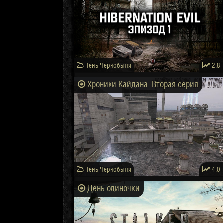
Тень Чернобыля
2.8
Хроники Кайдана. Вторая серия
Тень Чернобыля
4.0
День одиночки