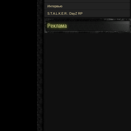
Интервью
S.T.A.L.K.E.R.: DayZ RP
Реклама