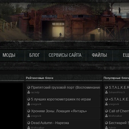
МОДЫ
БЛОГ
СЕРВИСЫ САЙТА
ФАЙЛЫ
ЕЩ
Рейтинговые блоги
Популярные блог
Припятский грузовой порт (Воспоминания ликвидатора)
S.T.A.L.K.E
racindp
JohannHirsch
5 лучших короткометражек по играм
«S.T.A.L.K.E
snegovik
snegovik
Хроники Зоны. Локация «Янтарь»
Call of Cher
snegovik
Wolfstalker
Dead Autumn - Нарезка
Бестиарий S
Wolfstalker
Аdmin