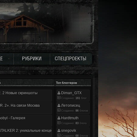
Е
РУБРИКИ
СПЕЦПРОЕКТЫ
и
Топ блоггеров
.R. 2 Новые скриншоты
Diman_GTX
Созданно:
161
блог
.R. 2». На связи Москва
Летописец
Созданно:
96
блогов
nobyl - Галерея
Hardtmuth
Созданно:
83
блога
TALKER 2: уникальные концепт-арты
snegovik
Созданно:
68
блогов