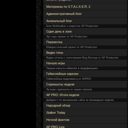
Материалы по S.T.A.L.K.E.R. 2
Административный блог
Аномальный блог
Блог Wolfstalker о новостях AP Production
Один день в зоне
Арт хаус проект от AP Production
Перемотка
Юмористический проект от AP Production
Видео топы
Видео отчеты с голосования Мод Месяца от AP Production
Начало игры
Первые минуты геймплея в модификациях
Геймплейные нарезки
Геймплейные видеомиксы от APPRO
Скриншоты недели
Лучшие скриншоты от наших игроков.
AP PRO: Итоги недели
Дайджест по материалам сайта за прошедшую неделю.
Народный обзор
Stalker Today
Ночной фантом
AP PRO Live