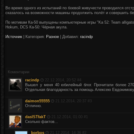
Во время одного из испытаний по боевой живучести проводился отстр
сказалось на возможности машины продолжить полёт и совершить бе
По мотивам Ка-50 выпущены компьютерные игры "Ka 52: Team alligat
Hokum, DCS Ка-50: Чёрная акула.
Источник
|
Категория:
Разное
| Добавил:
racindp
Коментарии
racindp
22.12.2014, 20:52 #
4
Вышел у меня 40 юбилейный блог. Прочитали более 270
Отдельная благодарность за помощь Алексею Евдокимову
daimon55555
21.12.2014, 20:37 #
3
Отлично.
dasISTfakT
21.12.2014, 01:00 #
1
Сколько фактов...
borbos
21.12.2014, 14:36 #
2