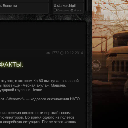
ь Вонючки
stalkerchigil
Созданно:
62
блога
1772
19.12.2014
 ФАКТЫ.
акула», в котором Ка-50 выступал в главной
сь прозвище «Чёрная акула». Машина,
ударной группы в Чечне.
от «Werewolf» — кодового обозначения НАТО
ения режима секретности вертолёт носил
люминаторов. Во время одного из полётов
а аварийную ситуацию. После этого «окна»