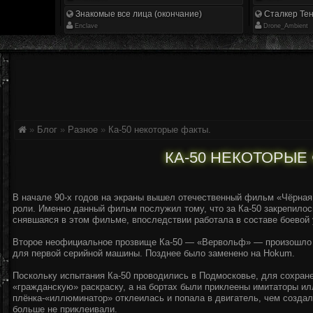
Знакомые все лица (окончание)
Сталкер Тен
Enclave
Drone_Ambient
»
Блог
»
Разное
»
Ка-50 некоторые факты.
КА-50 НЕКОТОРЫЕ
В начале 90-х годов на экраны вышел отечественный фильм «Чёрная 
роли. Именно данный фильм послужил тому, что за Ка-50 закрепило
снявшаяся в этом фильме, впоследствии работала в составе боевой 
Второе неофициальное прозвище Ка-50 — «Вервольф» — произошло 
для первой серийной машины. Позднее было заменено на Hokum.
Поскольку испытания Ка-50 проводились в Подмосковье, для сохран
«гражданскую» раскраску, а на бортах были приклеены имитаторы ил
плёнка-«иллюминатор» отклеилась и попала в двигатель, чем создал
больше не приклеивали.