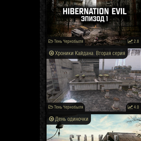
Тень Чернобыля
2.8
Хроники Кайдана. Вторая серия
Тень Чернобыля
4.0
День одиночки