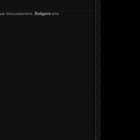
ные пользователи.
Войдите
или