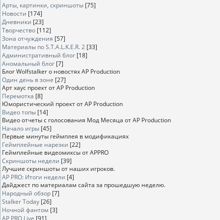
Арты, картинки, скриншоты
[75]
Новости
[174]
Дневники
[23]
Творчество
[112]
Зона отчуждения
[57]
Материалы по S.T.A.L.K.E.R. 2
[33]
Административный блог
[18]
Аномальный блог
[7]
Блог Wolfstalker о новостях AP Production
Один день в зоне
[27]
Арт хаус проект от AP Production
Перемотка
[8]
Юмористический проект от AP Production
Видео топы
[14]
Видео отчеты с голосования Мод Месяца от AP Production
Начало игры
[45]
Первые минуты геймплея в модификациях
Геймплейные нарезки
[22]
Геймплейные видеомиксы от APPRO
Скриншоты недели
[39]
Лучшие скриншоты от наших игроков.
AP PRO: Итоги недели
[4]
Дайджест по материалам сайта за прошедшую неделю.
Народный обзор
[7]
Stalker Today
[26]
Ночной фантом
[3]
AP PRO Live
[91]