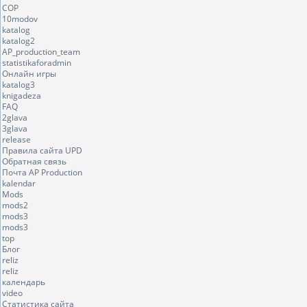
COP
10modov
katalog
katalog2
AP_production_team
statistikaforadmin
Онлайн игры
katalog3
knigadeza
FAQ
2glava
3glava
release
Правила сайта UPD
Обратная связь
Почта AP Production
kalendar
Mods
mods2
mods3
mods3
top
Блог
reliz
reliz
календарь
video
Статистика сайта