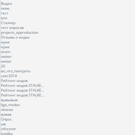
Видео
news
тест
test
Сталкер
тест опросов
projects_approduction
Отзывы о модах
еуые
еуые
testin
twitter
twitter
20
во_что_поиграть
user2014
Рейтинг модов
Рейтинг модов STALKE...
Рейтинг модов STALKE...
Рейтинг модов STALKE...
вывывыв
liga_modov
vknews
вавав
Опрос
ыв
infocentr
kopilka