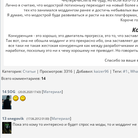
ЧН(перечислять не буду, но если кого-то
Лично я считаю, что модострой потихоньку переходит на новый более
тех кто занимался моддингом ранее и достичь небывалых выс
Я думаю, что модострой буде развиваться и расти на всех платформах,
Короче г
К
Конкуренция - это хорошо, это двигатель прогресса, это то, что зас
Так вот, она не обошла моддинг и это прекрасно ибо, она заставляет де
все таки не такая жестокая конкуренция как между разработчиками и
наработки, поскольку это ни к чему хорошему не приводит. Но говорить
Спасибо за ваше 
Категория
:
Статьи
|
Просмотров
: 3316 |
Добавил
:
kaizer96
|
Теги
:
#1:
,
Wha
Всего комментариев
:
14
14
SOG
[
Материал
]
(20.05.2020 17:43)
13
snegovik
[
Материал
]
(17.06.2012 01:00)
Пока это кому то интересно и будет спрос на моды, то и моддинг не