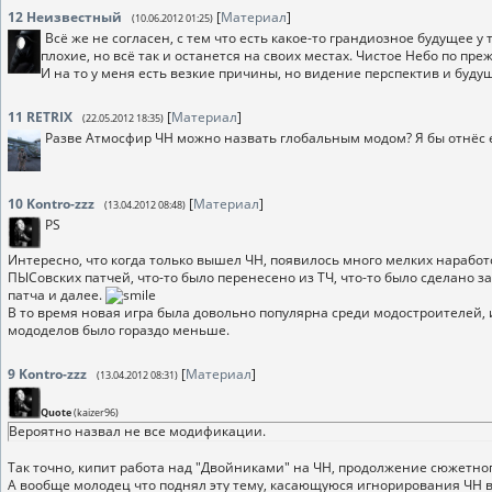
12
Неизвестный
[
Материал
]
(10.06.2012 01:25)
Всё же не согласен, с тем что есть какое-то грандиозное будущее 
плохие, но всё так и останется на своих местах. Чистое Небо по пр
И на то у меня есть везкие причины, но видение перспектив и буду
11
RETRIX
[
Материал
]
(22.05.2012 18:35)
Разве Атмосфир ЧН можно назвать глобальным модом? Я бы отнёс его
10
Kontro-zzz
[
Материал
]
(13.04.2012 08:48)
PS
Интересно, что когда только вышел ЧН, появилось много мелких нарабо
ПЫСовских патчей, что-то было перенесено из ТЧ, что-то было сделано 
патча и далее.
В то время новая игра была довольно популярна среди модостроителей, и
мододелов было гораздо меньше.
9
Kontro-zzz
[
Материал
]
(13.04.2012 08:31)
Quote
(
kaizer96
)
Вероятно назвал не все модификации.
Так точно, кипит работа над "Двойниками" на ЧН, продолжение сюжетного
А вообще молодец что поднял эту тему, касающуюся игнорирования ЧН 