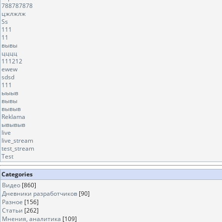
788787878
цжлжлж
Ss
111
11
вывы
цццц
111212
ewew
sdsd
111
ыыыв
вывы
вывыв
Reklama
ывывыв
live
live_stream
test_stream
Test
Categories
Видео
[860]
Дневники разработчиков
[90]
Разное
[156]
Статьи
[262]
Мнения, аналитика
[109]