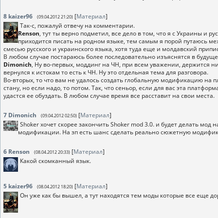
8
kaizer96
[
Материал
]
(09.04.2012 21:20)
Так-с, пожалуй отвечу на комментарии.
Renson
, тут ты верно подметил, все дело в том, что я с Украины и 
приходится писать на родном языке, тем самым я порой путаюсь межд
смесью русского и украинского языка, хотя туда еще и молдавский припи
В любом случае постараюсь более последовательно изъяснятся в будуще
Dimonich
, Ну во-первых, моддинг на ЧН, при всем уважении, держится н
вернулся к истокам то есть к ЧН. Ну это отдельная тема для разговора.
Во-вторых, то что вам не удалось создать глобальную модификацию на п
стану, но если надо, то потом. Так, что сеньор, если для вас эта платфор
удастся ее обуздать. В любом случае время все расставит на свои места.
7
Dimonich
[
Материал
]
(09.04.2012 02:50)
Shoker хочет скорее закончить Shoker mod 3.0. и будет делать мо
модификации. На зп есть шанс сделать реально сюжетную модифика
6
Renson
[
Материал
]
(08.04.2012 20:33)
Какой скомканный язык.
5
kaizer96
[
Материал
]
(08.04.2012 18:20)
Он уже как бы вышел, а тут находятся тем моды которые все еще д