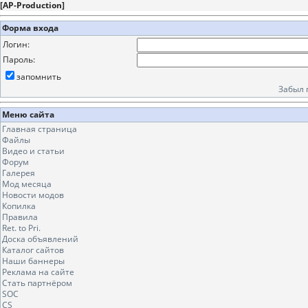
[
AP-Production
]
Форма входа
Логин:
Пароль:
запомнить
Забыл 
Меню сайта
Главная страница
Файлы
Видео и статьи
Форум
Галерея
Мод месяца
Новости модов
Копилка
Правила
Ret. to Pri.
Доска объявлений
Каталог сайтов
Наши баннеры
Реклама на сайте
Стать партнёром
SOC
CS