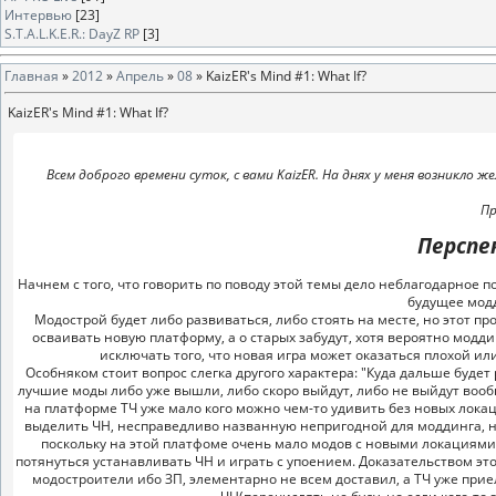
Интервью
[23]
S.T.A.L.K.E.R.: DayZ RP
[3]
Главная
»
2012
»
Апрель
»
08
» KaizER's Mind #1: What If?
KaizER's Mind #1: What If?
Всем доброго времени суток, с вами KaizER. На днях у меня возникло 
Пр
Перспе
Начнем с того, что говорить по поводу этой темы дело неблагодарное п
будущее модди
Модострой будет либо развиваться, либо стоять на месте, но этот проце
осваивать новую платформу, а о старых забудут, хотя вероятно моддин
исключать того, что новая игра может оказаться плохой ил
Особняком стоит вопрос слегка другого характера: "Куда дальше будет р
лучшие моды либо уже вышли, либо скоро выйдут, либо не выйдут вообщ
на платформе ТЧ уже мало кого можно чем-то удивить без новых локац
выделить ЧН, несправедливо названную непригодной для моддинга, нед
поскольку на этой платфоме очень мало модов с новыми локациями 
потянуться устанавливать ЧН и играть с упоением. Доказательством эт
модостроители ибо ЗП, элементарно не всем доставил, а ТЧ уже при