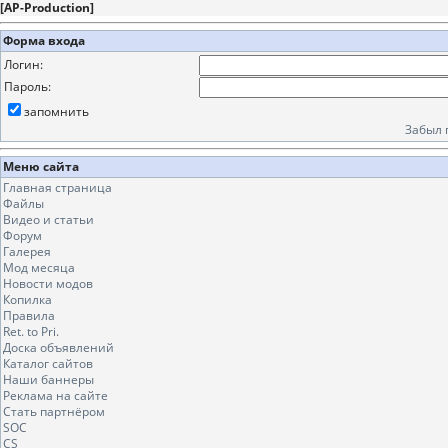
[
AP-Production
]
Форма входа
Логин:
Пароль:
запомнить
Забыл 
Меню сайта
Главная страница
Файлы
Видео и статьи
Форум
Галерея
Мод месяца
Новости модов
Копилка
Правила
Ret. to Pri.
Доска объявлений
Каталог сайтов
Наши баннеры
Реклама на сайте
Стать партнёром
SOC
CS