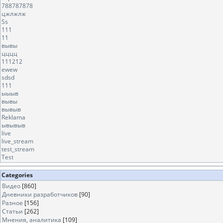
788787878
цжлжлж
Ss
111
11
вывы
цццц
111212
ewew
sdsd
111
ыыыв
вывы
вывыв
Reklama
ывывыв
live
live_stream
test_stream
Test
Categories
Видео
[860]
Дневники разработчиков
[90]
Разное
[156]
Статьи
[262]
Мнения, аналитика
[109]