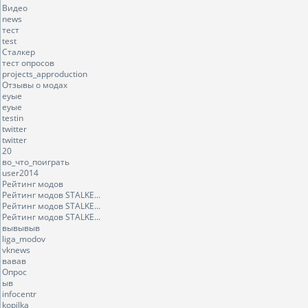
Видео
news
тест
test
Сталкер
тест опросов
projects_approduction
Отзывы о модах
еуые
еуые
testin
twitter
twitter
20
во_что_поиграть
user2014
Рейтинг модов
Рейтинг модов STALKE...
Рейтинг модов STALKE...
Рейтинг модов STALKE...
вывывыв
liga_modov
vknews
вавав
Опрос
ыв
infocentr
kopilka