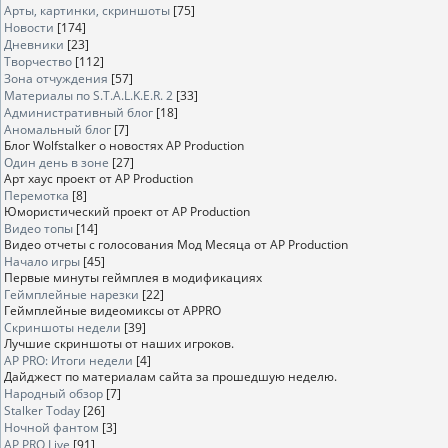
Арты, картинки, скриншоты
[75]
Новости
[174]
Дневники
[23]
Творчество
[112]
Зона отчуждения
[57]
Материалы по S.T.A.L.K.E.R. 2
[33]
Административный блог
[18]
Аномальный блог
[7]
Блог Wolfstalker о новостях AP Production
Один день в зоне
[27]
Арт хаус проект от AP Production
Перемотка
[8]
Юмористический проект от AP Production
Видео топы
[14]
Видео отчеты с голосования Мод Месяца от AP Production
Начало игры
[45]
Первые минуты геймплея в модификациях
Геймплейные нарезки
[22]
Геймплейные видеомиксы от APPRO
Скриншоты недели
[39]
Лучшие скриншоты от наших игроков.
AP PRO: Итоги недели
[4]
Дайджест по материалам сайта за прошедшую неделю.
Народный обзор
[7]
Stalker Today
[26]
Ночной фантом
[3]
AP PRO Live
[91]