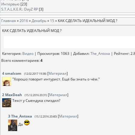
Интервью
[23]
S.T.A.L.K.E.R.: DayZ RP
[3]
Главная
»
2016
»
Декабрь
»
15
» КАК СДЕЛАТЬ ИДЕАЛЬНЫЙ МОД ?
КАК СДЕЛАТЬ ИДЕАЛЬНЫЙ МОД ?
Категория
:
Видео
|
Просмотров
: 1063 |
Добавил
:
The_Antoxa
|
Рейтинг
:
2.
Всего комментариев
:
4
4
smalcom
[
Материал
]
(12.02.2017 19:38)
"Хорошо говорит интурист. Ещё бы знать о чём."
2
MaxDeah
[
Материал
]
(15.12.2016 20:31)
Текст у Сыендука спиздил?
3
The_Antoxa
[
Материал
]
(15.12.2016 20:40)
Да