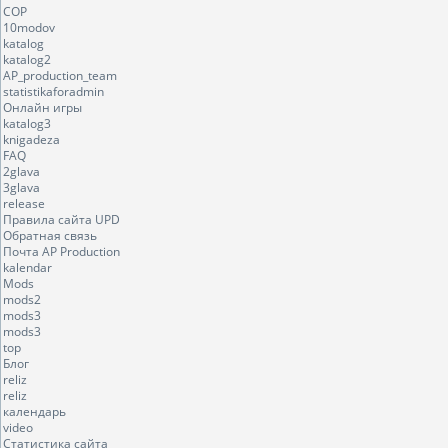
COP
10modov
katalog
katalog2
AP_production_team
statistikaforadmin
Онлайн игры
katalog3
knigadeza
FAQ
2glava
3glava
release
Правила сайта UPD
Обратная связь
Почта AP Production
kalendar
Mods
mods2
mods3
mods3
top
Блог
reliz
reliz
календарь
video
Статистика сайта