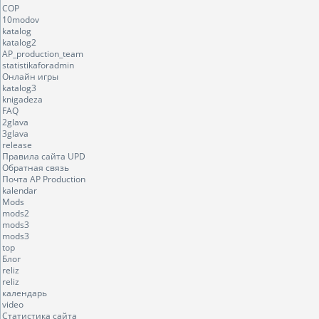
COP
10modov
katalog
katalog2
AP_production_team
statistikaforadmin
Онлайн игры
katalog3
knigadeza
FAQ
2glava
3glava
release
Правила сайта UPD
Обратная связь
Почта AP Production
kalendar
Mods
mods2
mods3
mods3
top
Блог
reliz
reliz
календарь
video
Статистика сайта