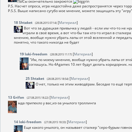
ПЫСы окончательно закроются
P.S. Насчет опроса, игра недостойна даже распространятся через тор
P.S.S. Выше написано сугубо мое мнение, можете защищать эту "игру",
18
Shtaket
[
Материал
]
(28.08.2015 07:14)
Вот что за дурацкая привычка у людей - если им что-то не нр
играли в своё время, а вот что-бы там кто-то играл в сталк
мнению, вообще нужно убрать лапы от этой вселенной и передать
понятно, что такого никогда не будет
19
loki-freedom
[
Материал
]
(28.08.2015 11:17)
"Им, по моему мнению, вообще нужно убрать лапы от этой
соглашусь. Но 4Agames 10 лет будут делать коридорник. н
25
Shtaket
[
Материал
]
(28.08.2015 18:54)
О нет, только не этим живодёрам. Беседке то ещё терп
13
Grifon
[
Материал
]
(27.08.2015 18:22)
мда припекло у вас,из-за унылого троллинга
14
loki-freedom
[
Материал
]
(27.08.2015 18:33)
Еще какого унылого, он называет сталкер "серо-бурым говном"