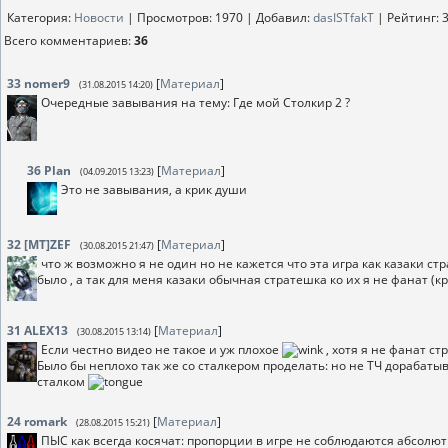
Категория
:
Новости
|
Просмотров
: 1970 |
Добавил
:
dasISTfakT
|
Рейтинг
:
3
Всего комментариев
:
36
33
nomer9
[
Материал
]
(31.08.2015 14:20)
Очередные завывания на тему: Где мой Столкир 2 ?
36
Plan
[
Материал
]
(04.09.2015 13:23)
Это не завывания, а крик души
32
[MT]ZEF
[
Материал
]
(30.08.2015 21:47)
что ж возможно я не один но не кажется что эта игра как казаки стр
было , а так для меня казаки обычная стратешка ко их я не фанат (к
31
ALEX13
[
Материал
]
(30.08.2015 13:14)
Если честно видео не такое и уж плохое
, хотя я не фанат ст
Было бы неплохо так же со сталкером проделать: но не ТЧ дорабатыва
сталком
24
romark
[
Материал
]
(28.08.2015 15:21)
ПЫС как всегда косячат: пропорции в игре не соблюдаются абсолют