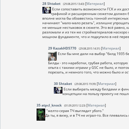
28
Shtaket
[
Материал
]
(29.08.2015 13:43)
Если сопоставить возможности ГСК и их дос
графикой и расширенным сюжетом должен был
вполне могла бы обзавестись тонной интересных 
начинают "мало-мало резать", излишне упрощать, 
не меньше нестыковок в сюжете. Это всё равно, к
разломали и из тех-же стройматериалов наскоро 
мощном фундаменте, что и подкупило в неё пере
29
KazakHD5770
[
Материал
]
(29.08.2015 14:31)
Если бы мне дали на выбор "билд 1935 бе
Билды - это наработки, грубая работа, котору
опыта с такими играми у GSC не было, и поэто
порезать, и немного того, что можно было и ос
30
Shtaket
[
Материал
]
(29.08.2015 19:39)
Если выбирать между билдами и финал
концепции на пользу проекту не пошл
35
atpcl_knock
[
Материал
]
(01.09.2015 12:23)
"желто-серая ТЧ выглядит убого."
Да ты, я вижу, и в ТЧ не играл-то. Все плевалис