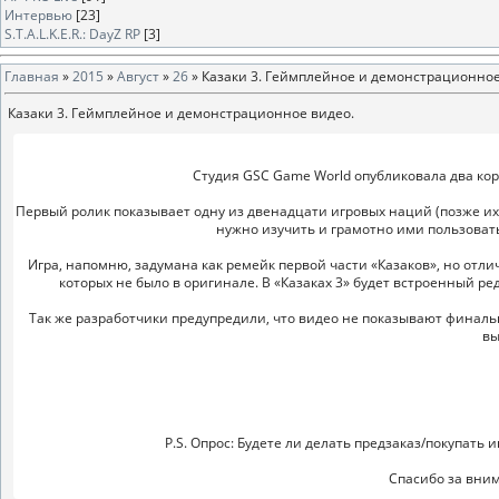
Интервью
[23]
S.T.A.L.K.E.R.: DayZ RP
[3]
Главная
»
2015
»
Август
»
26
» Казаки 3. Геймплейное и демонстрационное
Казаки 3. Геймплейное и демонстрационное видео.
Студия GSC Game World опубликовала два кор
Первый ролик показывает одну из двенадцати игровых наций (позже их 
нужно изучить и грамотно ими пользоват
Игра, напомню, задумана как ремейк первой части «Казаков», но отл
которых не было в оригинале. В «Казаках 3» будет встроенный р
Так же разработчики предупредили, что видео не показывают финальн
вы
P.S. Опрос: Будете ли делать предзаказ/покупать
Спасибо за вним