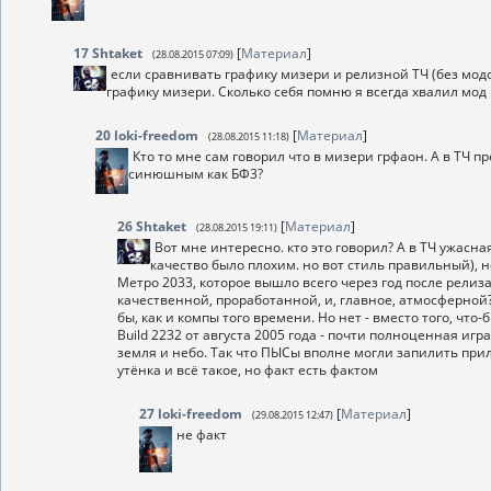
17
Shtaket
[
Материал
]
(28.08.2015 07:09)
если сравнивать графику мизери и релизной ТЧ (без модов
графику мизери. Сколько себя помню я всегда хвалил мо
20
loki-freedom
[
Материал
]
(28.08.2015 11:18)
Кто то мне сам говорил что в мизери грфаон. А в ТЧ 
синюшным как БФ3?
26
Shtaket
[
Материал
]
(28.08.2015 19:11)
Вот мне интересно. кто это говорил? А в ТЧ ужасна
качество было плохим. но вот стиль правильный), 
Метро 2033, которое вышло всего через год после релиз
качественной, проработанной, и, главное, атмосферной?
бы, как и компы того времени. Но нет - вместо того, что
Build 2232 от августа 2005 года - почти полноценная игр
земля и небо. Так что ПЫСы вполне могли запилить прил
утёнка и всё такое, но факт есть фактом
27
loki-freedom
[
Материал
]
(29.08.2015 12:47)
не факт