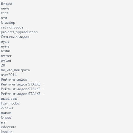
Видео
news
тест
test
Сталкер
тест опросов
projects_approduction
Отзывы о модах
еуые
еуые
testin
twitter
twitter
20
во_что_поиграть
user2014
Рейтинг модов
Рейтинг модов STALKE...
Рейтинг модов STALKE...
Рейтинг модов STALKE...
вывывыв
liga_modov
vknews
вавав
Опрос
ыв
infocentr
kopilka