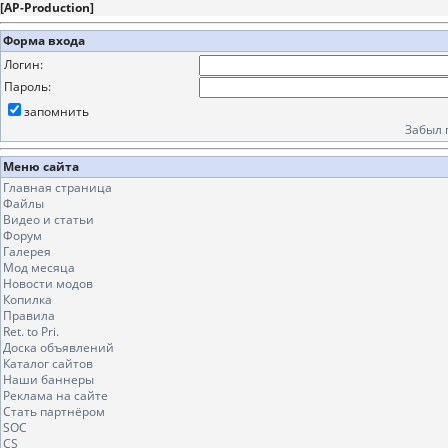
[
AP-Production
]
Форма входа
Логин:
Пароль:
запомнить
Забыл 
Меню сайта
Главная страница
Файлы
Видео и статьи
Форум
Галерея
Мод месяца
Новости модов
Копилка
Правила
Ret. to Pri.
Доска объявлений
Каталог сайтов
Наши баннеры
Реклама на сайте
Стать партнёром
SOC
CS