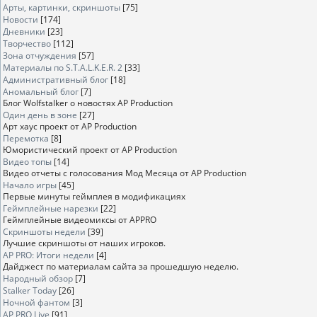
Арты, картинки, скриншоты
[75]
Новости
[174]
Дневники
[23]
Творчество
[112]
Зона отчуждения
[57]
Материалы по S.T.A.L.K.E.R. 2
[33]
Административный блог
[18]
Аномальный блог
[7]
Блог Wolfstalker о новостях AP Production
Один день в зоне
[27]
Арт хаус проект от AP Production
Перемотка
[8]
Юмористический проект от AP Production
Видео топы
[14]
Видео отчеты с голосования Мод Месяца от AP Production
Начало игры
[45]
Первые минуты геймплея в модификациях
Геймплейные нарезки
[22]
Геймплейные видеомиксы от APPRO
Скриншоты недели
[39]
Лучшие скриншоты от наших игроков.
AP PRO: Итоги недели
[4]
Дайджест по материалам сайта за прошедшую неделю.
Народный обзор
[7]
Stalker Today
[26]
Ночной фантом
[3]
AP PRO Live
[91]