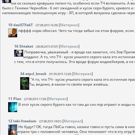
им ох сколько кровушки попил-то, особенно если ТЧ вспомнить. А в
было с Тенями Чернобля - 6 лет ожиданий и кусок серо-бурого, кривого и 
напоминающее полноценную игру - ЗП, в которой визуалка сделана через
10
dasISTfakT
[
Материал
]
(27.08.2015 16:39)
пфффф норм обоссал. Чего ты тогда забыл на этом форуме, если д
16
Shtaket
[
Материал
]
(28.08.2015 07:07)
Поправочка, уважаемый - я вроде как заметил, что Зов При
моддинг. А то, что ТЧ - кусок унылого серого кала это истин
с тем, что в итоге получилось. Это вроде форум модмейкеров, а н
34
atpcl_knock
[
Материал
]
(01.09.2015 12:20)
"А то, что ТЧ - кусок унылого серого кала это истинная пр
Ты, видимо, в каком-то своём мире живёшь.
11
Plan
[
Материал
]
(27.08.2015 17:20)
В этот кусок серого бурого как то там до сих пор играют и моды 
12
loki-freedom
[
Материал
]
(27.08.2015 18:01)
Не будут? ОК, тогда ПЫСы говно, казаки говно и пусть сами в 
играло три с половиной человека. Они понимают что в эту игру бу