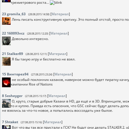
трехметрового роста...
23
gromila_63
[
Материал
]
(28.08.2015 14:58)
Лень писать конструктивную критику. Это полный отстой, просто 
22
160093vcz
[
Материал
]
(28.08.2015 12:20)
Довольно интересно.
21
Stalker89
[
Материал
]
(28.08.2015 12:11)
Я бы такую игру и бесплатно не взял.
15
Винторез94
[
Материал
]
(27.08.2015 23:24)
не особый поклонник казаков, наверное можно будет пиратку качну
кампании Rise of Nations
8
Sesheyger
[
Материал
]
(27.08.2015 15:17)
О, круто, старые добрые Казаки в HD, да ещё и в 3D. Впринципе, мо
то и куплю. Правда есть опасения, что GSC сейчас будут делать доп
не взялись за что-то новое, а попытались воссоздать уже былое.
7
Shtaket
[
Материал
]
(27.08.2015 15:16)
Вот что вы так все пристали к ГСК? Не будут они делать STALKER 2, 