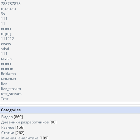
788787878
цжлжлж
Ss
111
11
вывы
цццц
111212
ewew
sdsd
111
ыыыв
вывы
вывыв
Reklama
ывывыв
live
live_stream
test_stream
Test
Categories
Видео
[860]
Дневники разработчиков
[90]
Разное
[156]
Статьи
[262]
Мнения, аналитика
[109]