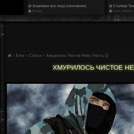
Знакомые все лица (окончание)
Сталкер Тен
Enclave
Drone_Ambient
»
Блог
»
Статьи
»
Хмурилось Чистое Небо (Часть 2)
ХМУРИЛОСЬ ЧИСТОЕ НЕБ