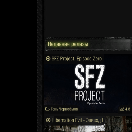
Недавние релизы
SFZ Project: Episode Zero
Тень Чернобыля
4.8
Hibernation Evil - Эпизод I