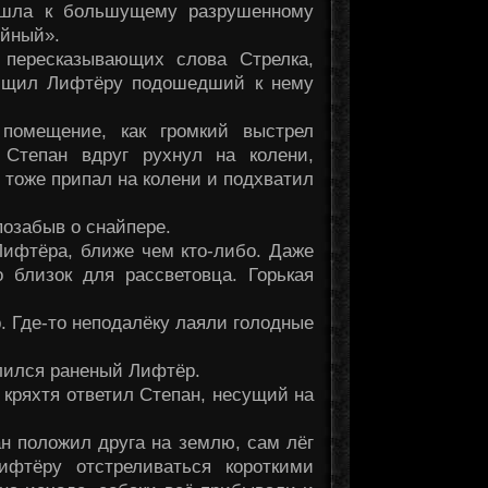
дошла к большущему разрушенному
ейный».
, пересказывающих слова Стрелка,
общил Лифтёру подошедший к нему
помещение, как громкий выстрел
 Степан вдруг рухнул на колени,
тоже припал на колени и подхватил
 позабыв о снайпере.
Лифтёра, ближе чем кто-либо. Даже
 близок для рассветовца. Горькая
. Где-то неподалёку лаяли голодные
олился раненый Лифтёр.
 кряхтя ответил Степан, несущий на
ан положил друга на землю, сам лёг
фтёру отстреливаться короткими