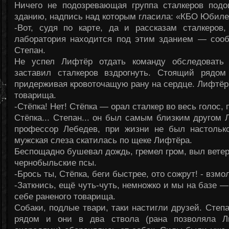
Ничего не подозревающая группа сталкеров по
зданию, надпись над которым гласила: «КБО Юбил
-Вот, судя по карте, да и рассказам сталкеров
лаборатория находится под этим зданием — со
Степан.
Не успел Лифтёр отдать команду обследовать 
заставил сталкеров вздрогнуть. Стоящий рядом
придерживая кровоточащую рану на сердце. Лифтёр 
товарища.
-Стёпка! Нет! Стёпка — орал сталкер во весь голос,
Стёпка... Степан... он был самым близким другом 
профессор Лебедев, при жизни не был настолько
мужская слеза скатилась по щеке Лифтёра.
Беспощадно бушевал дождь, гремел гром, выл ветер
чернобыльские псы.
-Брось ты, Стёпка, беги быстрее, ото сожрут! - взм
-Заткнись, ещё чуть-чуть, немножко и мы на базе —
себе раненого товарища.
Собаки, подлые твари, таки настигли друзей. Степ
рядом и они в два ствола (рана позволяла Ли