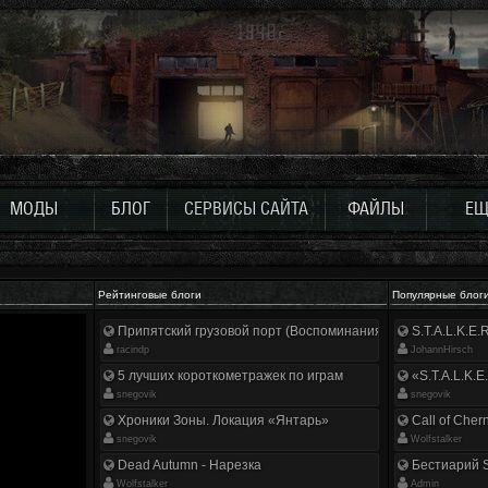
МОДЫ
БЛОГ
СЕРВИСЫ САЙТА
ФАЙЛЫ
ЕЩ
Рейтинговые блоги
Популярные блог
Припятский грузовой порт (Воспоминания ликвидатора)
S.T.A.L.K.E
racindp
JohannHirsch
5 лучших короткометражек по играм
«S.T.A.L.K.E
snegovik
snegovik
Хроники Зоны. Локация «Янтарь»
Call of Cher
snegovik
Wolfstalker
Dead Autumn - Нарезка
Бестиарий S
Wolfstalker
Аdmin