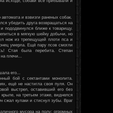
на исходе, собаки всё прибывали и
 автомата и взвизги раненых собак.
лся убедить друга возвращаться на
 и пододвинулся ближе к товарищу.
цепиться в мягкую шейку добычи, но
нул нож из трепещущей плоти пса и
конец умерла. Ещё пару псов смогли
сь! Стая была перебита. Степан
а плечи...
ала его...
нный бой с сектантами монолита.
нях, ещё не настигла своя пуля. Он
ковой выстрел, оставивший его без
м крыле, на третьем этаже, виднелся
 сжал кулаки и стиснул зубы. Враг
зличного мусора на полу: огромных