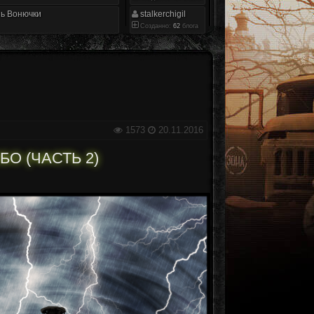
ь Вонючки
stalkerchigil
Созданно:
62
блога
1573
20.11.2016
О (ЧАСТЬ 2)