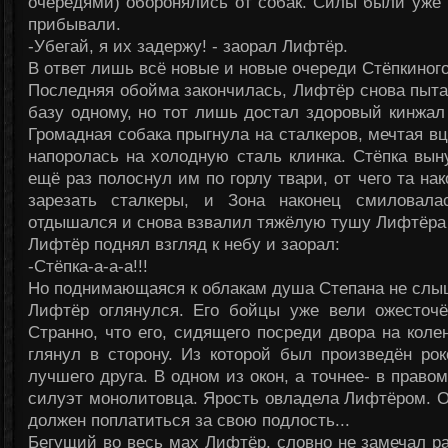
очередями) оборонялись от собак. Силы были уже 
прибывали.
-Убегай, я их задержу! - заорал Лифтёр.
В ответ лишь всё новые и новые очереди Стёпкиного
Последняя обойма закончилась, Лифтёр снова пыта
базу одному, но тот лишь достал здоровый кинжал
Громадная собака прыгнула на сталкеров, мечтая в
напоролась на холодную сталь клинка. Стёпка вы
ещё раз полоснул им по горлу твари, от чего та на
зарезать сталкеры, и Зона наконец смиловала
отдышался и снова взвалил тяжёлую тушу Лифтёра н
Лифтёр поднял взгляд к небу и заорал:
-Стёпка-а-а-а!!!
Но поднимающаяся к облакам душа Степана не слыш
Лифтёр оглянулся. Его бойцы уже вели ожесточё
Странно, что его, сидящего посреди двора на коле
глянул в сторону. Из которой был произведён ро
лучшего друга. В одном из окон, а точнее- в право
силуэт монолитовца. Ярость овладела Лифтёром. Он
должен поплатиться за свою подлость...
Бегущий во весь мах Лифтёр, словно не замечал ра