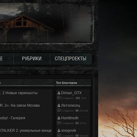
Е
РУБРИКИ
СПЕЦПРОЕКТЫ
и
Топ блоггеров
.R. 2 Новые скриншоты
Diman_GTX
Созданно:
161
блог
.R. 2». На связи Москва
Летописец
Созданно:
96
блогов
nobyl - Галерея
Hardtmuth
Созданно:
83
блога
TALKER 2: уникальные концепт-арты
snegovik
Созданно:
68
блогов