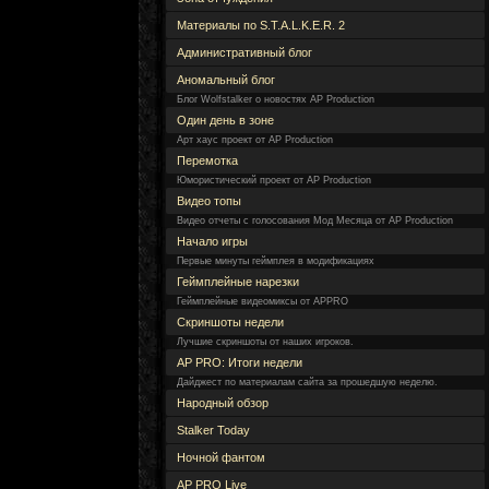
Материалы по S.T.A.L.K.E.R. 2
Административный блог
Аномальный блог
Блог Wolfstalker о новостях AP Production
Один день в зоне
Арт хаус проект от AP Production
Перемотка
Юмористический проект от AP Production
Видео топы
Видео отчеты с голосования Мод Месяца от AP Production
Начало игры
Первые минуты геймплея в модификациях
Геймплейные нарезки
Геймплейные видеомиксы от APPRO
Скриншоты недели
Лучшие скриншоты от наших игроков.
AP PRO: Итоги недели
Дайджест по материалам сайта за прошедшую неделю.
Народный обзор
Stalker Today
Ночной фантом
AP PRO Live