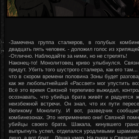
-Замечена группа сталкеров, в голубых комби
двадцать пять человек. - доложил голос из хрипяще
-Отлично. Наблюдайте за ними, но не стрелять!
Наконец-то! Монолитовец криво улыбнулся. Связн
придут. Убить того шустрого сталкера, как его там...
что в скором времени половина Зоны будет разгова
как же любопытнейший «Рассвет» мог упустить во
Всё это время Связной терпеливо выжидал, контр
осознавать, что убийца брата живёт и радуется 
неизбежной встречи. Он знал, что их пути пересек
Великому Монолиту. И вот, разведчик сообщае
комбинезонах. Это неприменимо они! Связной пом
убийцы своего брата. Шакала, кинувшего гранат
выпрыгнуть успел, отделался уродливыми шрамами
лицо, а вот брат... Лёшка умер. На руках у Связного!