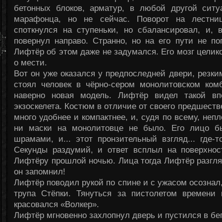
бетонных блоков, арматур, в любой другой сит
марафонца, но не сейчас. Поворот на лестниц
споткнулся на ступеньки, но сбалансировал, и, 
повернул направо. Странно, но на его пути не п
Лифтёр об этом даже не задумался. Его мозг цели
о мести.
Вот он уже оказался у предпоследней двери, резки
стоял человек в чёрно-сером монолитовском комб
наверно новая модель. Лифтёр видел такой впе
экзоскелета. Костюм в отличие от своего предшеств
много удобнее и компактнее, и, судя по всему, не
ни маски на монолитовце не было. Его лицо б
шрамами, и... этот пронзительный взгляд... где-т
Секунды раздумий, и ответ всплыл на поверхнос
Лифтёру прошлой ночью. Лица тогда Лифтёр разгляде
он запомнил!
Лифтёр поводил рукой по спине и с ужасом осознал,
трупа Стёпки. Тянуться за пистолетом времени 
красовался «Волкер».
Лифтёр мгновенно захлопнул дверь и пустился в бег