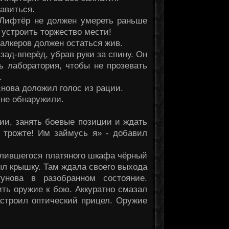
равиться.
. Лифтёр не должен умереть раньше
 устроить торжество мести!
талкеров должен остаться жив.
зад-вперёд, убрав руки за спину. Он
ь лаборатория, чтобы не прозевать
.
снова доложил голос из рации.
 не обнаружили.
ии, занять боевые позиции и ждать
е трожте! Им займусь я» - добавил
валившегося платяного шкафа чёрный
ыл крышку. Там ждала своего выхода
гунова в разобранном состояние.
ить оружие к бою. Аккуратно смазал
астроил оптический прицел. Оружие