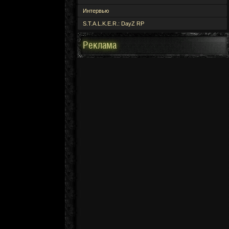
Интервью
S.T.A.L.K.E.R.: DayZ RP
Реклама