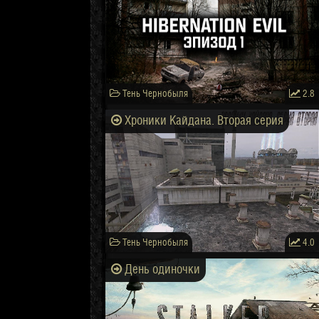
Тень Чернобыля
2.8
Хроники Кайдана. Вторая серия
Тень Чернобыля
4.0
День одиночки