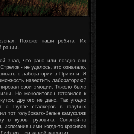
незонах. Похоже наши ребята. Их
й рации.
ой знал, что рано или поздно они
 Стрелок - не удалось, это означало,
ривать о лаборатории в Припяти. И
зможность навестить лабораторию?
олировал свои эмоции. Тяжело было
жизни. Но монолитовец готовился к
утся, другого не дано. Так угодно
т о группе сталкеров в голубых
нил тот голубовато-белые камуфляж
у в кузов грузовика. Связной-то
, испоганившими когда-то красивое
 Лифтёр... он за всё заплатит.