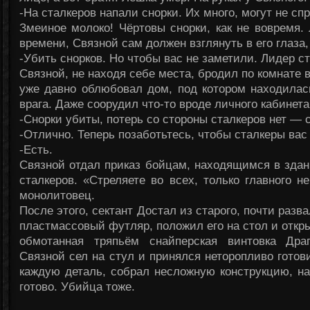
-На сталкеров напали снорки. Их много, могут не сп
Змеиное молоко! Чёртовы снорки, как не вовремя
времени, Связной сам должен взглянуть в его глаза,
-Убить снорков. Но чтобы вас не заметили. Лидер с
Связной, не находя себе места, бродил по комнате в
уже давно облюбовал дом, под котором находилас
врага. Даже соорудил что-то вроде личного кабинета
-Снорки убиты, потерь со стороны сталкеров нет — 
-Отлично. Теперь позаботьтесь, чтобы сталкеры вас
-Есть.
Связной отдал приказ бойцам, находящимся в здан
сталкеров. «Стреляете во всех, только главного н
монолитовец.
После этого, сектант Достал из старого, почти раз
пластмассовый футляр, положил его на стол и откр
обмотанная тряпьём снайперская винтовка Дра
Связной сел на стул и принялся неторопливо готов
каждую деталь, собрал несложную конструкцию, н
готово. Убийца тоже.