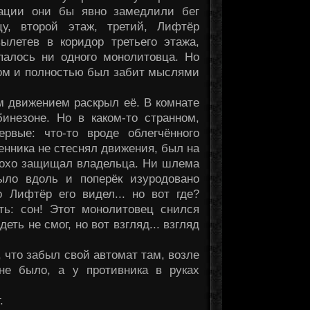
уации они бы явно замедлили бег
у, второй этаж, третий, Лифтёр
вылетев в коридор третьего этажа,
опалось ни одного монолитовца. Но
ком и полностью был забит мыслями
м движением раскрыл её. В комнате
инезоне. Но в каком-то странном,
рвые: что-то вроде облегчённого
енника не стеснял движения, был на
плохо защищал владельца. Ни шлема
ыло вдоль и поперёк изуродовано
о Лифтёр его видел... но вот где?
ть: сон! Этот монолитовец снился
ть не смог, но вот взгляд... взгляд
 что забыл свой автомат там, возле
не было, а у противника в руках
.