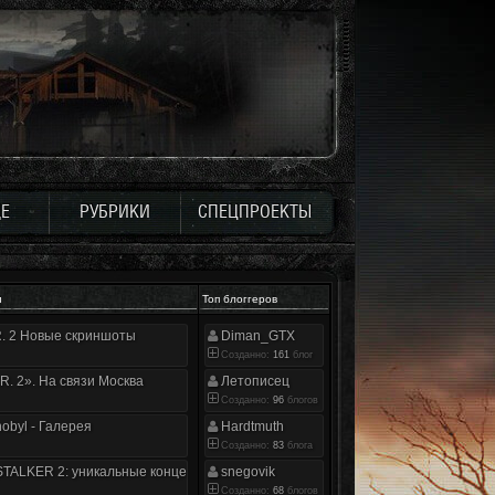
Е
РУБРИКИ
СПЕЦПРОЕКТЫ
и
Топ блоггеров
.R. 2 Новые скриншоты
Diman_GTX
Созданно:
161
блог
.R. 2». На связи Москва
Летописец
Созданно:
96
блогов
nobyl - Галерея
Hardtmuth
Созданно:
83
блога
TALKER 2: уникальные концепт-арты
snegovik
Созданно:
68
блогов