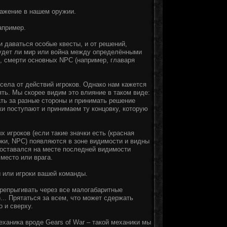
ажение в нашем оружии.
апример.
 даваться особые квесты, и от решений,
будет ли мир или война между определёнными
, смерти основных NPC (например, главаря
села от действий игроков. Однако нам кажется
ять. Мы скорее видим это влияние в таком виде:
ать за разные стороны и принимать решение
ки поступают и принимаем ту концовку, которую
 игроков (если такие значки есть (красная
роки, NPC) появляются в зоне видимости и видны
к оставался на месте последней видимости
 место или врага.
ы или игроки вашей команды.
репрыгивать через все малогабаритные
)... Прятаться за всем, что может сдержать
о и сверху.
еханика вроде Gears of War – такой механики мы