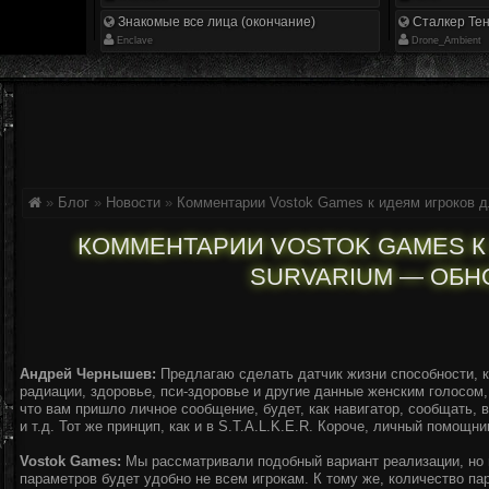
Знакомые все лица (окончание)
Сталкер Тен
Enclave
Drone_Ambient
»
Блог
»
Новости
»
Комментарии Vostok Games к идеям игроков д
КОММЕНТАРИИ VOSTOK GAMES К
SURVARIUM — ОБН
Андрей Чернышев:
Предлагаю сделать датчик жизни способности, к
радиации, здоровье, пси-здоровье и другие данные женским голосом,
что вам пришло личное сообщение, будет, как навигатор, сообщать, 
и т.д. Тот же принцип, как и в S.T.A.L.K.E.R. Короче, личный помощни
Vostok Games:
Мы рассматривали подобный вариант реализации, но 
параметров будет удобно не всем игрокам. К тому же, количество па