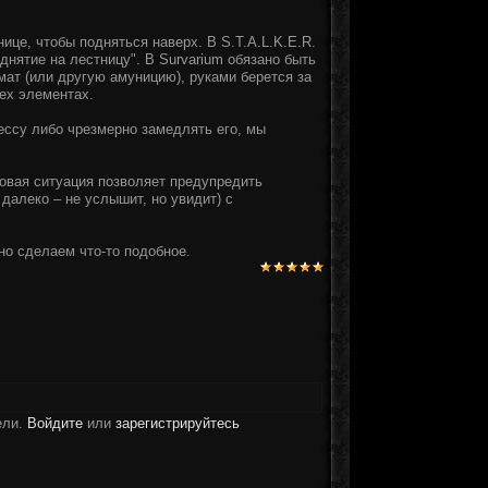
ице, чтобы подняться наверх. В S.T.A.L.K.E.R.
днятие на лестницу". В Survarium обязано быть
мат (или другую амуницию), руками берется за
сех элементах.
ессу либо чрезмерно замедлять его, мы
овая ситуация позволяет предупредить
далеко – не услышит, но увидит) с
но сделаем что-то подобное.
ели.
Войдите
или
зарегистрируйтесь