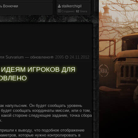
ь Вонючки
stalkerchigil
Созданно:
62
блога
ля Survarium — обновлено
2095
24.11.2012
 ИДЕЯМ ИГРОКОВ ДЛЯ
ОВЛЕНО
ак напульсник. Он будет сообщать уровень
 будет сообщать координаты миссии, или о том,
в какой стороне следующее задание, точка сбора
к.
пришли к выводу, что подобное отображение
раметров, которые нужно контролировать в