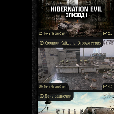
Тень Чернобыля
2.8
Хроники Кайдана. Вторая серия
Тень Чернобыля
4.0
День одиночки