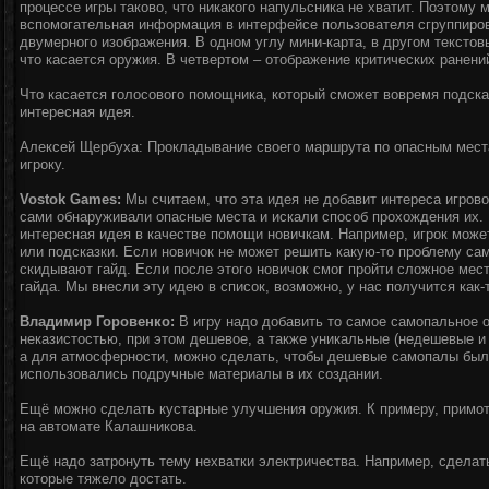
процессе игры таково, что никакого напульсника не хватит. Поэтому 
вспомогательная информация в интерфейсе пользователя сгруппиров
двумерного изображения. В одном углу мини-карта, в другом текстовы
что касается оружия. В четвертом – отображение критических ранени
Что касается голосового помощника, который сможет вовремя подск
интересная идея.
Алексей Щербуха: Прокладывание своего маршрута по опасным мес
игроку.
Vostok Games:
Мы считаем, что эта идея не добавит интереса игрово
сами обнаруживали опасные места и искали способ прохождения их. 
интересная идея в качестве помощи новичкам. Например, игрок может
или подсказки. Если новичок не может решить какую-то проблему са
скидывают гайд. Если после этого новичок смог пройти сложное мест
гайда. Мы внесли эту идею в список, возможно, у нас получится как-
Владимир Горовенко:
В игру надо добавить то самое самопальное о
неказистостью, при этом дешевое, а также уникальные (недешевые и
а для атмосферности, можно сделать, чтобы дешевые самопалы был
использовались подручные материалы в их создании.
Ещё можно сделать кустарные улучшения оружия. К примеру, примот
на автомате Калашникова.
Ещё надо затронуть тему нехватки электричества. Например, сделать
которые тяжело достать.