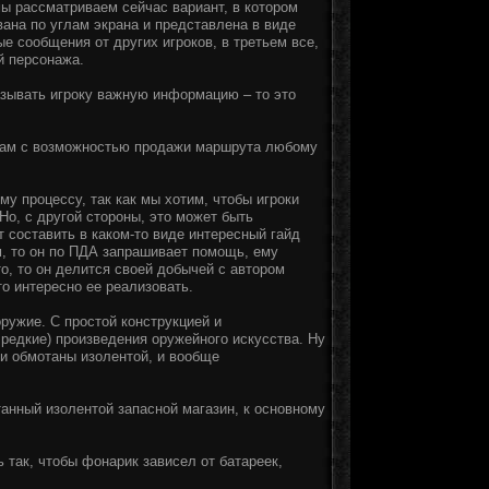
мы рассматриваем сейчас вариант, в котором
ана по углам экрана и представлена в виде
е сообщения от других игроков, в третьем все,
й персонажа.
азывать игроку важную информацию – то это
там с возможностью продажи маршрута любому
му процессу, так как мы хотим, чтобы игроки
Но, с другой стороны, это может быть
 составить в каком-то виде интересный гайд
м, то он по ПДА запрашивает помощь, ему
о, то он делится своей добычей с автором
то интересно ее реализовать.
ружие. С простой конструкцией и
 редкие) произведения оружейного искусства. Ну
и обмотаны изолентой, и вообще
анный изолентой запасной магазин, к основному
 так, чтобы фонарик зависел от батареек,