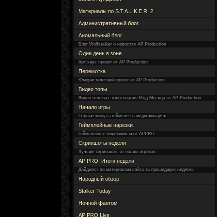
Материалы по S.T.A.L.K.E.R. 2
Административный блог
Аномальный блог
Блог Wolfstalker о новостях AP Production
Один день в зоне
Арт хаус проект от AP Production
Перемотка
Юмористический проект от AP Production
Видео топы
Видео отчеты с голосования Мод Месяца от AP Production
Начало игры
Первые минуты геймплея в модификациях
Геймплейные нарезки
Геймплейные видеомиксы от APPRO
Скриншоты недели
Лучшие скриншоты от наших игроков.
AP PRO: Итоги недели
Дайджест по материалам сайта за прошедшую неделю.
Народный обзор
Stalker Today
Ночной фантом
AP PRO Live