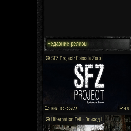
Недавние релизы
SFZ Project: Episode Zero
Тень Чернобыля
4.8
Hibernation Evil - Эпизод I