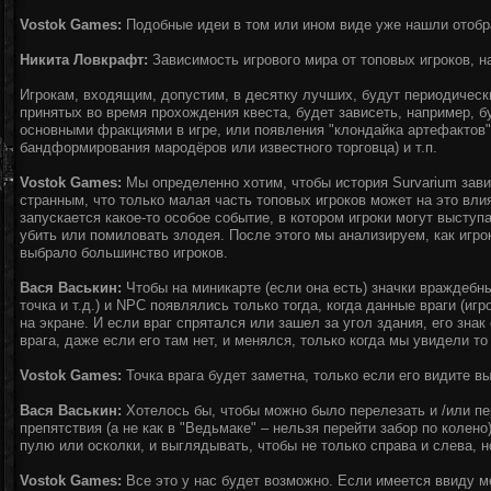
Vostok Games:
Подобные идеи в том или ином виде уже нашли отобр
Никита Ловкрафт:
Зависимость игрового мира от топовых игроков, н
Игрокам, входящим, допустим, в десятку лучших, будут периодически
принятых во время прохождения квеста, будет зависеть, например, 
основными фракциями в игре, или появления "клондайка артефактов"
бандформирования мародёров или известного торговца) и т.п.
Vostok Games:
Мы определенно хотим, чтобы история Survarium зави
странным, что только малая часть топовых игроков может на это вли
запускается какое-то особое событие, в котором игроки могут выступ
убить или помиловать злодея. После этого мы анализируем, как игро
выбрало большинство игроков.
Вася Васькин:
Чтобы на миникарте (если она есть) значки враждебных
точка и т.д.) и NPC появлялись только тогда, когда данные враги (иг
на экране. И если враг спрятался или зашел за угол здания, его зна
врага, даже если его там нет, и менялся, только когда мы увидели то
Vostok Games:
Точка врага будет заметна, только если его видите в
Вася Васькин:
Хотелось бы, чтобы можно было перелезать и /или пе
препятствия (а не как в "Ведьмаке" – нельзя перейти забор по колено
пулю или осколки, и выглядывать, чтобы не только справа и слева, н
Vostok Games:
Все это у нас будет возможно. Если имеется ввиду м