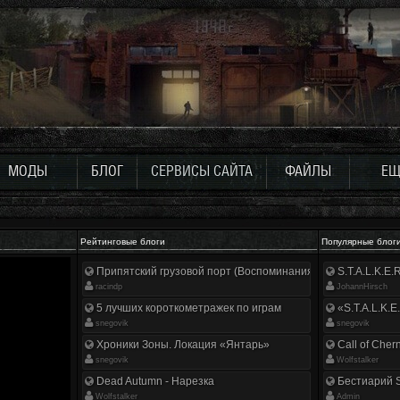
МОДЫ
БЛОГ
СЕРВИСЫ САЙТА
ФАЙЛЫ
ЕЩ
Рейтинговые блоги
Популярные блог
Припятский грузовой порт (Воспоминания ликвидатора)
S.T.A.L.K.E
racindp
JohannHirsch
5 лучших короткометражек по играм
«S.T.A.L.K.E
snegovik
snegovik
Хроники Зоны. Локация «Янтарь»
Call of Cher
snegovik
Wolfstalker
Dead Autumn - Нарезка
Бестиарий S
Wolfstalker
Аdmin