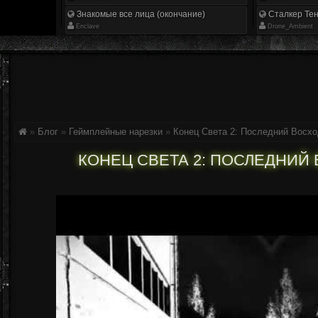
Знакомые все лица (окончание)
Сталкер Тен
Enclave
Drone_Ambient
»
Блог
»
Геймплейные нарезки
»
Конец Света 2: Последний Восхо
КОНЕЦ СВЕТА 2: ПОСЛЕДНИЙ 