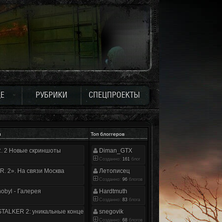
Е
РУБРИКИ
СПЕЦПРОЕКТЫ
и
Топ блоггеров
.R. 2 Новые скриншоты
Diman_GTX
Созданно:
161
блог
.R. 2». На связи Москва
Летописец
Созданно:
96
блогов
nobyl - Галерея
Hardtmuth
Созданно:
83
блога
TALKER 2: уникальные концепт-арты
snegovik
Созданно:
68
блогов