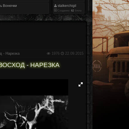
ь Вонючки
stalkerchigil
Созданно:
62
блога
д - Нарезка
1976
22.09.2015
ВОСХОД - НАРЕЗКА