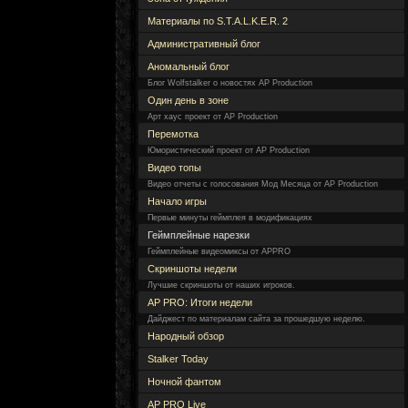
Материалы по S.T.A.L.K.E.R. 2
Административный блог
Аномальный блог
Блог Wolfstalker о новостях AP Production
Один день в зоне
Арт хаус проект от AP Production
Перемотка
Юмористический проект от AP Production
Видео топы
Видео отчеты с голосования Мод Месяца от AP Production
Начало игры
Первые минуты геймплея в модификациях
Геймплейные нарезки
Геймплейные видеомиксы от APPRO
Скриншоты недели
Лучшие скриншоты от наших игроков.
AP PRO: Итоги недели
Дайджест по материалам сайта за прошедшую неделю.
Народный обзор
Stalker Today
Ночной фантом
AP PRO Live