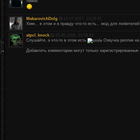
темно
MakarovichDolg
15.07.2017, 13:18 #
2
Хмм... в этом и в правду что-то есть... мод для любителей
atpcl_knock
23.09.2015, 23:59 #
1
Слушайте, а что-то в этом есть
Озвучка реплик на 
Добавлять комментарии могут только зарегистрированные