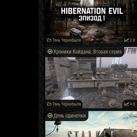
Тень Чернобыля
2.8
Хроники Кайдана. Вторая серия
Тень Чернобыля
4.0
День одиночки