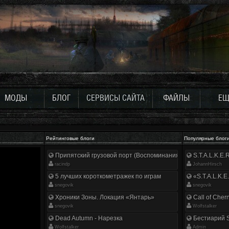
МОДЫ
БЛОГ
СЕРВИСЫ САЙТА
ФАЙЛЫ
ЕЩ
Рейтинговые блоги
Популярные блог
Припятский грузовой порт (Воспоминания ликвидатора)
S.T.A.L.K.E
racindp
JohannHirsch
5 лучших короткометражек по играм
«S.T.A.L.K.E
snegovik
snegovik
Хроники Зоны. Локация «Янтарь»
Call of Cher
snegovik
Wolfstalker
Dead Autumn - Нарезка
Бестиарий S
Wolfstalker
Аdmin