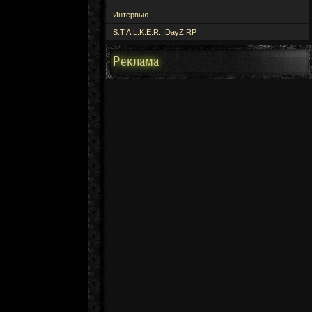
Интервью
S.T.A.L.K.E.R.: DayZ RP
Реклама