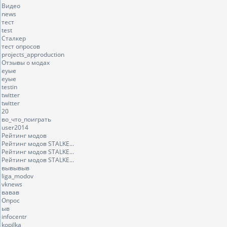
Видео
news
тест
test
Сталкер
тест опросов
projects_approduction
Отзывы о модах
еуые
еуые
testin
twitter
twitter
20
во_что_поиграть
user2014
Рейтинг модов
Рейтинг модов STALKE...
Рейтинг модов STALKE...
Рейтинг модов STALKE...
вывывыв
liga_modov
vknews
вавав
Опрос
ыв
infocentr
kopilka