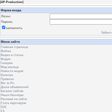
[
AP-Production
]
Форма входа
Логин:
Пароль:
запомнить
Забыл 
Меню сайта
Главная страница
Файлы
Видео и статьи
Форум
Галерея
Мод месяца
Новости модов
Копилка
Правила
Ret. to Pri.
Доска объявлений
Каталог сайтов
Наши баннеры
Реклама на сайте
Стать партнёром
SOC
CS