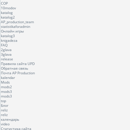
COP
10modov
katalog
katalog2
AP_production_team
statistikaforadmin
Онлайн игры
katalog3
knigadeza
FAQ
2glava
3glava
release
Правила сайта UPD
Обратная связь
Почта AP Production
kalendar
Mods
mods2
mods3
mods3
top
Блог
reliz
reliz
календарь
video
Статистика сайта