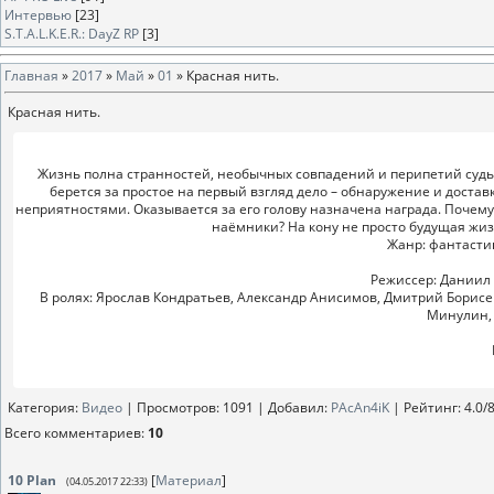
Интервью
[23]
S.T.A.L.K.E.R.: DayZ RP
[3]
Главная
»
2017
»
Май
»
01
» Красная нить.
Красная нить.
Жизнь полна странностей, необычных совпадений и перипетий судьбы
берется за простое на первый взгляд дело – обнаружение и достав
неприятностями. Оказывается за его голову назначена награда. Почему
наёмники? На кону не просто будущая жизн
Жанр: фантасти
Режиссер: Даниил
В ролях: Ярослав Кондратьев, Александр Анисимов, Дмитрий Борисе
Минулин,
Категория
:
Видео
|
Просмотров
: 1091 |
Добавил
:
PAcAn4iK
|
Рейтинг
:
4.0
/
Всего комментариев
:
10
10
Plan
[
Материал
]
(04.05.2017 22:33)