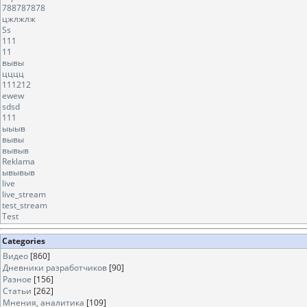
788787878
цжлжлж
Ss
111
11
вывы
цццц
111212
ewew
sdsd
111
ыыыв
вывы
вывыв
Reklama
ывывыв
live
live_stream
test_stream
Test
Categories
Видео
[860]
Дневники разработчиков
[90]
Разное
[156]
Статьи
[262]
Мнения, аналитика
[109]