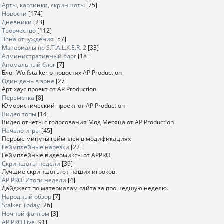
Арты, картинки, скриншоты
[75]
Новости
[174]
Дневники
[23]
Творчество
[112]
Зона отчуждения
[57]
Материалы по S.T.A.L.K.E.R. 2
[33]
Административный блог
[18]
Аномальный блог
[7]
Блог Wolfstalker о новостях AP Production
Один день в зоне
[27]
Арт хаус проект от AP Production
Перемотка
[8]
Юмористический проект от AP Production
Видео топы
[14]
Видео отчеты с голосования Мод Месяца от AP Production
Начало игры
[45]
Первые минуты геймплея в модификациях
Геймплейные нарезки
[22]
Геймплейные видеомиксы от APPRO
Скриншоты недели
[39]
Лучшие скриншоты от наших игроков.
AP PRO: Итоги недели
[4]
Дайджест по материалам сайта за прошедшую неделю.
Народный обзор
[7]
Stalker Today
[26]
Ночной фантом
[3]
AP PRO Live
[91]