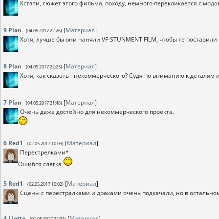
Кстати, сюжет этого фильма, походу, немного перекликается с модо
9
Plan
[
Материал
]
(04.05.2017 22:26)
Хотя, лучше бы они наняли VF-STUNMENT FILM, чтобы те поставили 
8
Plan
[
Материал
]
(04.05.2017 22:23)
Хотя, как сказать - некоммерческого? Судя по вниманию к деталям
7
Plan
[
Материал
]
(04.05.2017 21:48)
Очень даже достойно для некоммерческого проекта.
6
Red1
[
Материал
]
(02.05.2017 10:03)
Перестрелками*
Ошибся слегка
5
Red1
[
Материал
]
(02.05.2017 10:02)
Сцены с перестралками и драками очень подкачали, но в остальном
4
Liotta
[
Материал
]
(01.05.2017 22:31)