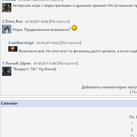
Актёрская игра с перестрелками и драками хромает.Но остальное пр
2
Zima_Rus
[
Материал
]
(01.05.2017 18:33)
Норм. Продолжение возможно?
3
stalkerchigil
[
Материал
]
(01.05.2017 18:52)
Возможно всё. Но они этот то фильмец долго делали, а если ещё 
1
Лысый_Шрек
[
Материал
]
(01.05.2017 15:30)
"Возраст: 18+" Ну блин((
Добавлять комментарии могут
[
Ре
Calendar
Пн
1
8
15