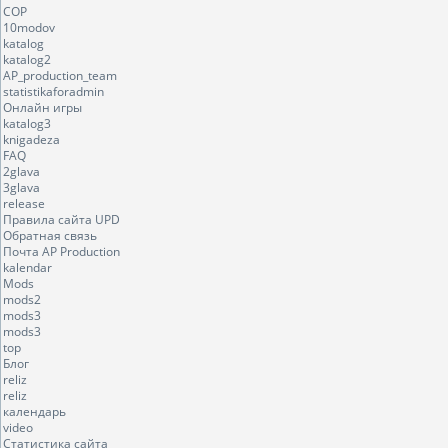
COP
10modov
katalog
katalog2
AP_production_team
statistikaforadmin
Онлайн игры
katalog3
knigadeza
FAQ
2glava
3glava
release
Правила сайта UPD
Обратная связь
Почта AP Production
kalendar
Mods
mods2
mods3
mods3
top
Блог
reliz
reliz
календарь
video
Статистика сайта