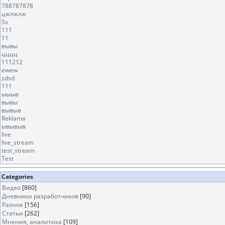
788787878
цжлжлж
Ss
111
11
вывы
цццц
111212
ewew
sdsd
111
ыыыв
вывы
вывыв
Reklama
ывывыв
live
live_stream
test_stream
Test
Categories
Видео
[860]
Дневники разработчиков
[90]
Разное
[156]
Статьи
[262]
Мнения, аналитика
[109]