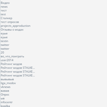
Видео
news
тест
test
Сталкер
тест опросов
projects_approduction
Отзывы о модах
еуые
еуые
testin
twitter
twitter
20
во_что_поиграть
user2014
Рейтинг модов
Рейтинг модов STALKE...
Рейтинг модов STALKE...
Рейтинг модов STALKE...
вывывыв
liga_modov
vknews
вавав
Опрос
ыв
infocentr
kopilka