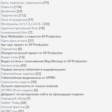
Арты, картинки, скриншоты
[75]
Новости
[174]
Дневники
[23]
Творчество
[112]
Зона отчуждения
[57]
Материалы по S.T.A.L.K.E.R. 2
[33]
Административный блог
[18]
Аномальный блог
[7]
Блог Wolfstalker о новостях AP Production
Один день в зоне
[27]
Арт хаус проект от AP Production
Перемотка
[8]
Юмористический проект от AP Production
Видео топы
[14]
Видео отчеты с голосования Мод Месяца от AP Production
Начало игры
[45]
Первые минуты геймплея в модификациях
Геймплейные нарезки
[22]
Геймплейные видеомиксы от APPRO
Скриншоты недели
[39]
Лучшие скриншоты от наших игроков.
AP PRO: Итоги недели
[4]
Дайджест по материалам сайта за прошедшую неделю.
Народный обзор
[7]
Stalker Today
[26]
Ночной фантом
[3]
AP PRO Live
[91]