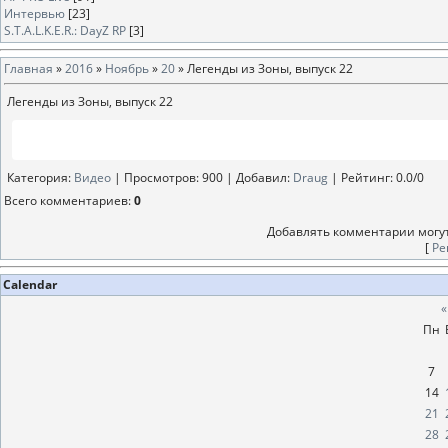
Интервью
[23]
S.T.A.L.K.E.R.: DayZ RP
[3]
Главная
»
2016
»
Ноябрь
»
20
» Легенды из Зоны, выпуск 22
Легенды из Зоны, выпуск 22
Категория
:
Видео
|
Просмотров
: 900 |
Добавил
:
Draug
|
Рейтинг
:
0.0
/
0
Всего комментариев
:
0
Добавлять комментарии могут
[
Ре
Calendar
«
Пн
7
14
21
28