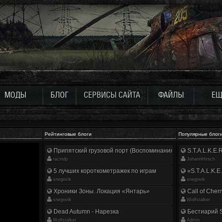
МОДЫ
БЛОГ
СЕРВИСЫ САЙТА
ФАЙЛЫ
ЕЩ
Рейтинговые блоги
Популярные блог
Припятский грузовой порт (Воспоминания ликвидатора)
S.T.A.L.K.E
racindp
JohannHirsch
5 лучших короткометражек по играм
«S.T.A.L.K.E
snegovik
snegovik
Хроники Зоны. Локация «Янтарь»
Call of Cher
snegovik
Wolfstalker
Dead Autumn - Нарезка
Бестиарий S
Wolfstalker
Аdmin