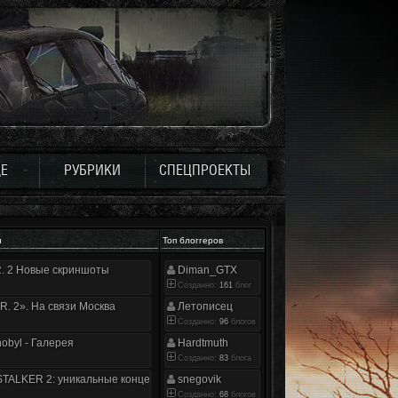
Е
РУБРИКИ
СПЕЦПРОЕКТЫ
и
Топ блоггеров
.R. 2 Новые скриншоты
Diman_GTX
Созданно:
161
блог
.R. 2». На связи Москва
Летописец
Созданно:
96
блогов
nobyl - Галерея
Hardtmuth
Созданно:
83
блога
TALKER 2: уникальные концепт-арты
snegovik
Созданно:
68
блогов