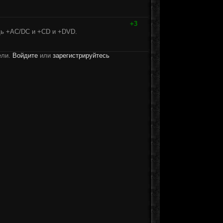
+3
удь +AC/DC и +CD и +DVD.
ели.
Войдите
или
зарегистрируйтесь