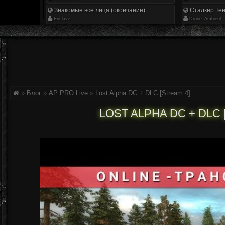
Знакомые все лица (окончание)
Сталкер Тен
Enclave
Drone_Ambient
»
Блог
»
AP PRO Live
»
Lost Alpha DC + DLC [Stream 4]
LOST ALPHA DC + DLC 