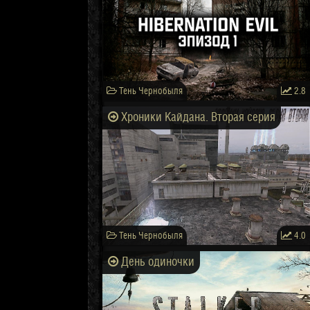
Тень Чернобыля
2.8
Хроники Кайдана. Вторая серия
Тень Чернобыля
4.0
День одиночки