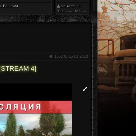
ь Вонючки
stalkerchigil
Созданно:
62
блога
1562
15.01.2018
[STREAM 4]