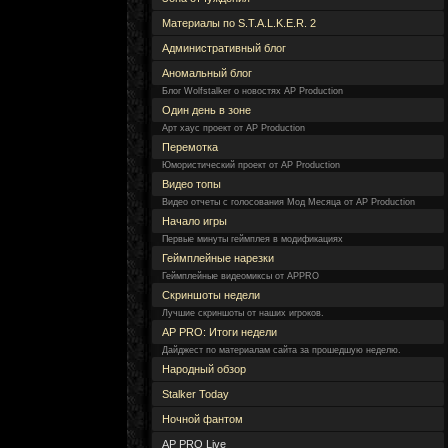
Материалы по S.T.A.L.K.E.R. 2
Административный блог
Аномальный блог
Блог Wolfstalker о новостях AP Production
Один день в зоне
Арт хаус проект от AP Production
Перемотка
Юмористический проект от AP Production
Видео топы
Видео отчеты с голосования Мод Месяца от AP Production
Начало игры
Первые минуты геймплея в модификациях
Геймплейные нарезки
Геймплейные видеомиксы от APPRO
Скриншоты недели
Лучшие скриншоты от наших игроков.
AP PRO: Итоги недели
Дайджест по материалам сайта за прошедшую неделю.
Народный обзор
Stalker Today
Ночной фантом
AP PRO Live