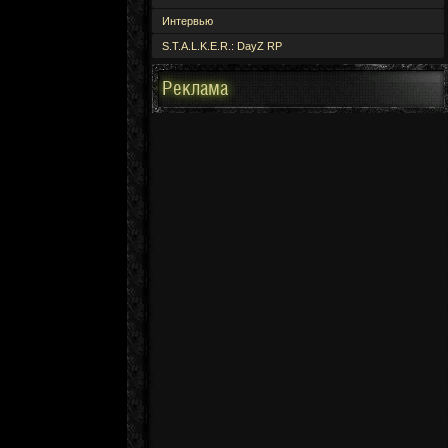
Интервью
S.T.A.L.K.E.R.: DayZ RP
Реклама