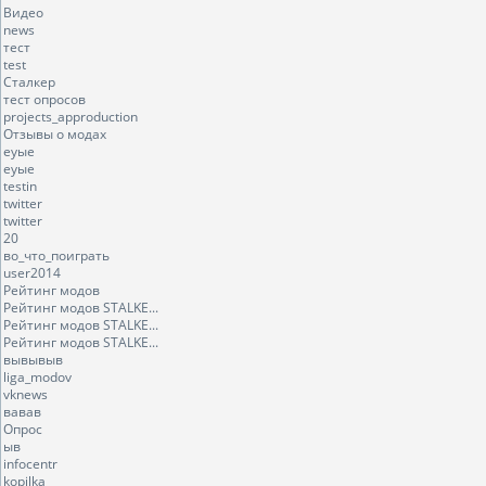
Видео
news
тест
test
Сталкер
тест опросов
projects_approduction
Отзывы о модах
еуые
еуые
testin
twitter
twitter
20
во_что_поиграть
user2014
Рейтинг модов
Рейтинг модов STALKE...
Рейтинг модов STALKE...
Рейтинг модов STALKE...
вывывыв
liga_modov
vknews
вавав
Опрос
ыв
infocentr
kopilka