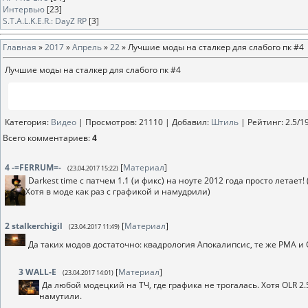
Интервью
[23]
S.T.A.L.K.E.R.: DayZ RP
[3]
Главная
»
2017
»
Апрель
»
22
» Лучшие моды на сталкер для слабого пк #4
Лучшие моды на сталкер для слабого пк #4
Категория
:
Видео
|
Просмотров
: 21110 |
Добавил
:
Штиль
|
Рейтинг
:
2.5
/
1
Всего комментариев
:
4
4
-=FERRUM=-
[
Материал
]
(23.04.2017 15:22)
Darkest time с патчем 1.1 (и фикс) на ноуте 2012 года просто летает
Хотя в моде как раз с графикой и намудрили)
2
stalkerchigil
[
Материал
]
(23.04.2017 11:49)
Да таких модов достаточно: квадрология Апокалипсис, те же РМА и О
3
WALL-E
[
Материал
]
(23.04.2017 14:01)
Да любой модецкий на ТЧ, где графика не трогалась. Хотя OLR 2.
намутили.