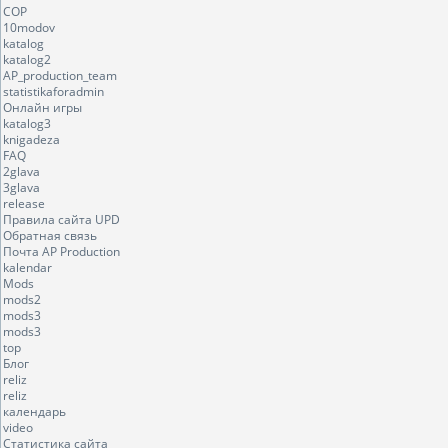
COP
10modov
katalog
katalog2
AP_production_team
statistikaforadmin
Онлайн игры
katalog3
knigadeza
FAQ
2glava
3glava
release
Правила сайта UPD
Обратная связь
Почта AP Production
kalendar
Mods
mods2
mods3
mods3
top
Блог
reliz
reliz
календарь
video
Статистика сайта