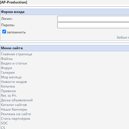
[
AP-Production
]
Форма входа
Логин:
Пароль:
запомнить
Забыл 
Меню сайта
Главная страница
Файлы
Видео и статьи
Форум
Галерея
Мод месяца
Новости модов
Копилка
Правила
Ret. to Pri.
Доска объявлений
Каталог сайтов
Наши баннеры
Реклама на сайте
Стать партнёром
SOC
CS