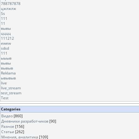
788787878
цжлжлж
Ss
111
11
вывы
цццц
111212
ewew
sdsd
111
ыыыв
вывы
вывыв
Reklama
ывывыв
live
live_stream
test_stream
Test
Categories
Видео
[860]
Дневники разработчиков
[90]
Разное
[156]
Статьи
[262]
Мнения, аналитика
[109]