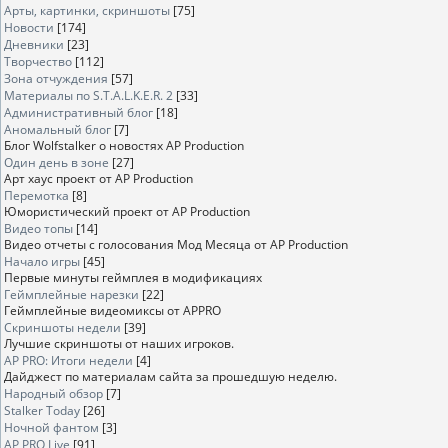
Арты, картинки, скриншоты
[75]
Новости
[174]
Дневники
[23]
Творчество
[112]
Зона отчуждения
[57]
Материалы по S.T.A.L.K.E.R. 2
[33]
Административный блог
[18]
Аномальный блог
[7]
Блог Wolfstalker о новостях AP Production
Один день в зоне
[27]
Арт хаус проект от AP Production
Перемотка
[8]
Юмористический проект от AP Production
Видео топы
[14]
Видео отчеты с голосования Мод Месяца от AP Production
Начало игры
[45]
Первые минуты геймплея в модификациях
Геймплейные нарезки
[22]
Геймплейные видеомиксы от APPRO
Скриншоты недели
[39]
Лучшие скриншоты от наших игроков.
AP PRO: Итоги недели
[4]
Дайджест по материалам сайта за прошедшую неделю.
Народный обзор
[7]
Stalker Today
[26]
Ночной фантом
[3]
AP PRO Live
[91]