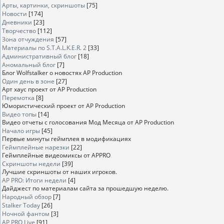
Арты, картинки, скриншоты
[75]
Новости
[174]
Дневники
[23]
Творчество
[112]
Зона отчуждения
[57]
Материалы по S.T.A.L.K.E.R. 2
[33]
Административный блог
[18]
Аномальный блог
[7]
Блог Wolfstalker о новостях AP Production
Один день в зоне
[27]
Арт хаус проект от AP Production
Перемотка
[8]
Юмористический проект от AP Production
Видео топы
[14]
Видео отчеты с голосования Мод Месяца от AP Production
Начало игры
[45]
Первые минуты геймплея в модификациях
Геймплейные нарезки
[22]
Геймплейные видеомиксы от APPRO
Скриншоты недели
[39]
Лучшие скриншоты от наших игроков.
AP PRO: Итоги недели
[4]
Дайджест по материалам сайта за прошедшую неделю.
Народный обзор
[7]
Stalker Today
[26]
Ночной фантом
[3]
AP PRO Live
[91]