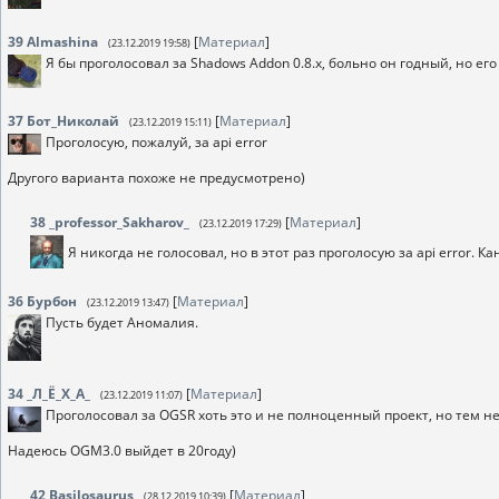
39
Almashina
[
Материал
]
(23.12.2019 19:58)
Я бы проголосовал за Shadows Addon 0.8.x, больно он годный, но его
37
Бот_Николай
[
Материал
]
(23.12.2019 15:11)
Проголосую, пожалуй, за api error
Другого варианта похоже не предусмотрено)
38
_professor_Sakharov_
[
Материал
]
(23.12.2019 17:29)
Я никогда не голосовал, но в этот раз проголосую за api error. К
36
Бурбон
[
Материал
]
(23.12.2019 13:47)
Пусть будет Аномалия.
34
_Л_Ё_Х_А_
[
Материал
]
(23.12.2019 11:07)
Проголосовал за OGSR хоть это и не полноценный проект, но тем н
Надеюсь OGM3.0 выйдет в 20году)
42
Basilosaurus
[
Материал
]
(28.12.2019 10:39)