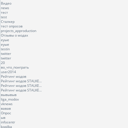
Видео
news
тест
test
Сталкер
тест опросов
projects_approduction
Отзывы о модах
еуые
еуые
testin
twitter
twitter
20
во_что_поиграть
user2014
Рейтинг модов
Рейтинг модов STALKE...
Рейтинг модов STALKE...
Рейтинг модов STALKE...
вывывыв
liga_modov
vknews
вавав
Опрос
ыв
infocentr
kopilka