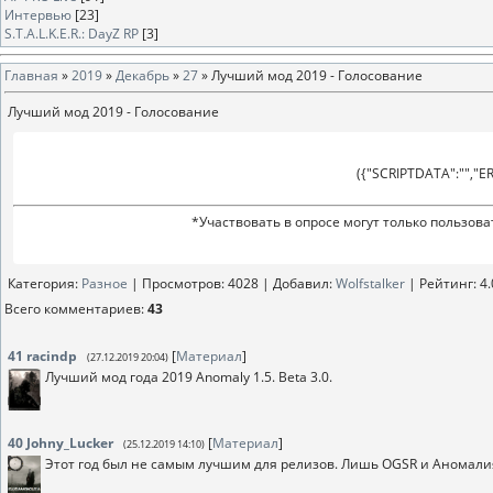
Интервью
[23]
S.T.A.L.K.E.R.: DayZ RP
[3]
Главная
»
2019
»
Декабрь
»
27
» Лучший мод 2019 - Голосование
Лучший мод 2019 - Голосование
({"SCRIPTDATA":"","ERR
*Участвовать в опросе могут только пользов
Категория
:
Разное
|
Просмотров
: 4028 |
Добавил
:
Wolfstalker
|
Рейтинг
:
4.
Всего комментариев
:
43
41
racindp
[
Материал
]
(27.12.2019 20:04)
Лучший мод года 2019 Anomaly 1.5. Beta 3.0.
40
Johny_Lucker
[
Материал
]
(25.12.2019 14:10)
Этот год был не самым лучшим для релизов. Лишь OGSR и Аномал