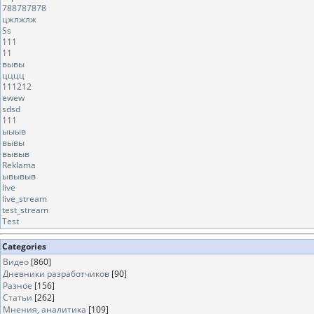
788787878
цжлжлж
Ss
111
11
вывы
цццц
111212
ewew
sdsd
111
ыыыв
вывы
вывыв
Reklama
ывывыв
live
live_stream
test_stream
Test
Categories
Видео
[860]
Дневники разработчиков
[90]
Разное
[156]
Статьи
[262]
Мнения, аналитика
[109]