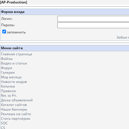
[
AP-Production
]
Форма входа
Логин:
Пароль:
запомнить
Забыл 
Меню сайта
Главная страница
Файлы
Видео и статьи
Форум
Галерея
Мод месяца
Новости модов
Копилка
Правила
Ret. to Pri.
Доска объявлений
Каталог сайтов
Наши баннеры
Реклама на сайте
Стать партнёром
SOC
CS