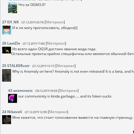
Что за OGM3.0?
27
Elf_NK
[
Материал
]
(21.12.2019 20:19)
И я не могу проголосовать, обидно(((
26
LastZlo
[
Материал
]
(21.12.2019 17:46)
Из всего один OGSR достоин звания мода года.
Остальные проекты крайне специфичны или являются обычной бет
25
STALKERvoir
[
Материал
]
(21.12.2019 15:17)
Why is Anomaly on here? Anomaly is not even released! It is a beta, and h
43
anemnesis
[
Материал
]
(30.12.2019 18:33)
our communinity is kinda garbage..... and its foken sucks
24
Nikaveli
[
Материал
]
(21.12.2019 12:39)
Мне кажется, что стоит голосование вывести на главную страницу.