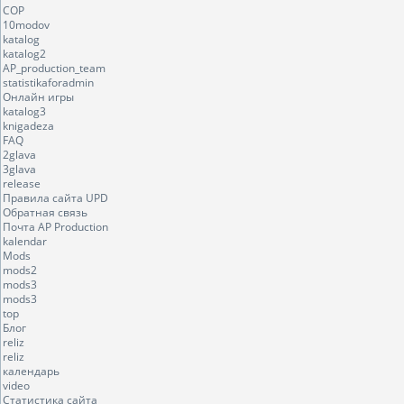
COP
10modov
katalog
katalog2
AP_production_team
statistikaforadmin
Онлайн игры
katalog3
knigadeza
FAQ
2glava
3glava
release
Правила сайта UPD
Обратная связь
Почта AP Production
kalendar
Mods
mods2
mods3
mods3
top
Блог
reliz
reliz
календарь
video
Статистика сайта