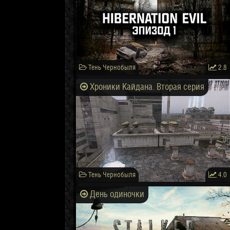
Тень Чернобыля
2.8
Хроники Кайдана. Вторая серия
Тень Чернобыля
4.0
День одиночки