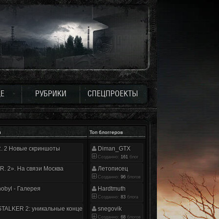
Е
РУБРИКИ
СПЕЦПРОЕКТЫ
и
Топ блоггеров
.R. 2 Новые скриншоты
Diman_GTX
Созданно:
161
блог
.R. 2». На связи Москва
Летописец
Созданно:
96
блогов
nobyl - Галерея
Hardtmuth
Созданно:
83
блога
TALKER 2: уникальные концепт-арты
snegovik
Созданно:
68
блогов