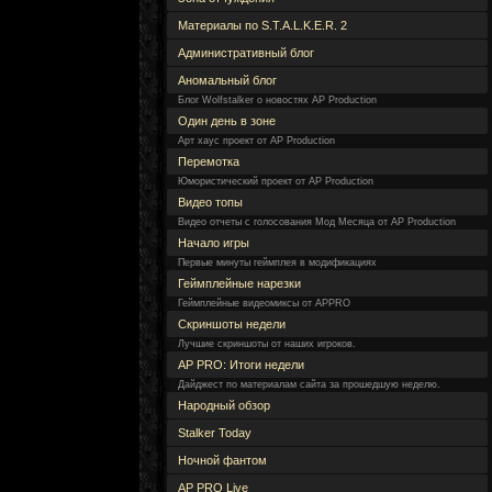
Материалы по S.T.A.L.K.E.R. 2
Административный блог
Аномальный блог
Блог Wolfstalker о новостях AP Production
Один день в зоне
Арт хаус проект от AP Production
Перемотка
Юмористический проект от AP Production
Видео топы
Видео отчеты с голосования Мод Месяца от AP Production
Начало игры
Первые минуты геймплея в модификациях
Геймплейные нарезки
Геймплейные видеомиксы от APPRO
Скриншоты недели
Лучшие скриншоты от наших игроков.
AP PRO: Итоги недели
Дайджест по материалам сайта за прошедшую неделю.
Народный обзор
Stalker Today
Ночной фантом
AP PRO Live