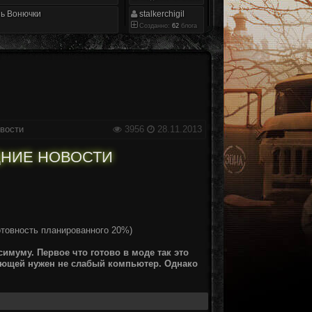
ь Вонючки
stalkerchigil
Созданно:
62
блога
овости
3956
28.11.2013
ДНИЕ НОВОСТИ
отовность планированного 20%)
симуму. Первое что готово в моде так это
ающей нужен не слабый компьютер. Однако