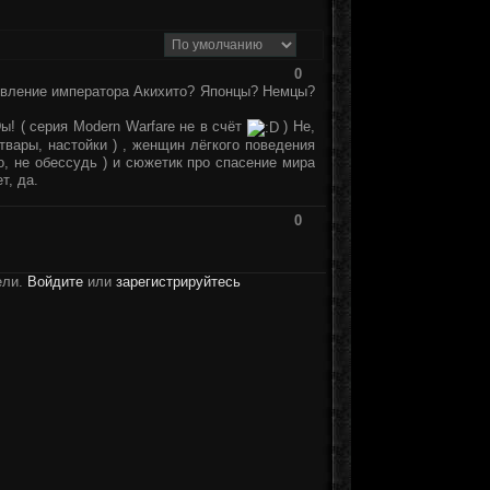
0
явление императора Акихито? Японцы? Немцы?
! ( серия Modern Warfare не в счёт
) Не,
отвары, настойки ) , женщин лёгкого поведения
, не обессудь ) и сюжетик про спасение мира
т, да.
0
ели.
Войдите
или
зарегистрируйтесь