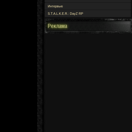
Интервью
S.T.A.L.K.E.R.: DayZ RP
Реклама