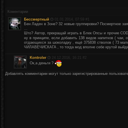
Коментарии
Бессмертный
01.01.2014, 07:59 #
1
Бен Ладен в Зоне? 32 новые группировки? Посмертное за
...
Што? Автор, прекращай играть в Блек Опсы и прочие CODы
ну в принципе, если добавить 138 видов напитков ( чаи, 
отдающихся за шоколадку , ещё 375838 стволов ( 73 мало
ЧИЛАВЕЧИСКАГА , то тогда мод вполне себе крутой выйде
Kontroler
24.12.2016, 16:21 #
2
Ок,а деньги ?
Добавлять комментарии могут только зарегистрированные пользоват