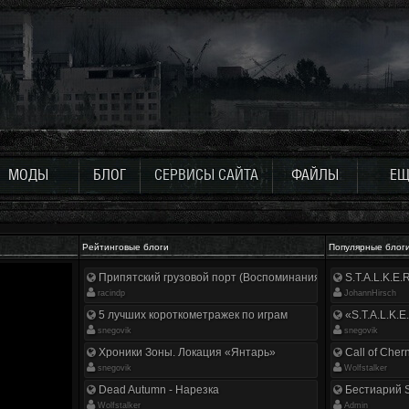
МОДЫ
БЛОГ
СЕРВИСЫ САЙТА
ФАЙЛЫ
ЕЩ
Рейтинговые блоги
Популярные блог
Припятский грузовой порт (Воспоминания ликвидатора)
S.T.A.L.K.E
racindp
JohannHirsch
5 лучших короткометражек по играм
«S.T.A.L.K.E
snegovik
snegovik
Хроники Зоны. Локация «Янтарь»
Call of Cher
snegovik
Wolfstalker
Dead Autumn - Нарезка
Бестиарий S
Wolfstalker
Аdmin