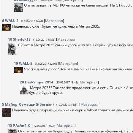
Оптимизация в METRO никогда не была плохой. На GTX 550 с
6
WALL-E
[
Материал
]
(12.06.2017 14:41)
Надеюсь, сюжет будет не хуже, чем в Метро 2035.
10
Sherlok13
[
Материал
]
(12.06.2017 15:59)
Сюжет в Метро 2035 самый убогий из всей серии, убили всю атм
19
WALL-E
[
Материал
]
(12.06.2017 22:01)
Что же в нём убого? Всё отлично. Сказка наконец закончила
28
DarkSniper2014
[
Материал
]
(13.06.2017 18:45)
Метро 2035? Так это же продолжение и есть. Они же с Ане
Думаю будет круто.
5
Майор_Семецкий(Богдан)
[
Материал
]
(12.06.2017 14:31)
Надеюсь будет открытый мир как в серии fallout только на движке 4
15
PAcAn4iK
[
Материал
]
(12.06.2017 18:23)
Открытого мира не будет, будут большие локации(уровни). Не ле