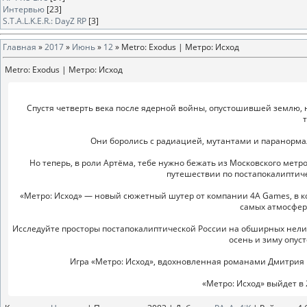
Интервью
[23]
S.T.A.L.K.E.R.: DayZ RP
[3]
Главная
»
2017
»
Июнь
»
12
» Metro: Exodus | Метро: Исход
Metro: Exodus | Метро: Исход
Спустя четверть века после ядерной войны, опустошившей землю,
т
Они боролись с радиацией, мутантами и паранорма
Но теперь, в роли Артёма, тебе нужно бежать из Московского мет
путешествии по постапокалиптиче
«Метро: Исход» — новый сюжетный шутер от компании 4A Games, в к
самых атмосфер
Исследуйте просторы постапокалиптической России на обширных нелине
осень и зиму опус
Игра «Метро: Исход», вдохновленная романами Дмитрия 
«Метро: Исход» выйдет в 2