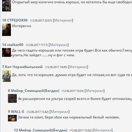
Открытый мир конечно очень хорошо, но хотелось бы еще свободн
18
CTPEJIOK96
[
Материал
]
(12.06.2017 22:01)
Интересно
14
stalker00
[
Материал
]
(12.06.2017 17:17)
Да чего гадать-хорошая или плохая игра будет.Все как обычно.Гля
купить.Не зайдет........ну и фиг с ним.
7
Кот-Чернобыльский
[
Материал
]
(12.06.2017 14:45)
Да, хоть что то хорошее, думаю игра будет не плохая,но вот судя по
8
Майор_Семецкий(Богдан)
[
Материал
]
(12.06.2017 15:03)
4к расширения на ультра скорей всего и более будет оптимиза
9
WALL-E
[
Материал
]
(12.06.2017 15:42)
Зачем те комп, бери xbox как нормальный белый человек.
13
Майор_Семецкий(Богдан)
[
Материал
]
(12.06.2017 16:52)