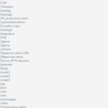
COP
10modov
katalog
katalog2
AP_production_team
statistikaforadmin
Онлайн игры
katalog3
knigadeza
FAQ
2glava
3glava
release
Правила сайта UPD
Обратная связь
Почта AP Production
kalendar
Mods
mods2
mods3
mods3
top
Блог
reliz
reliz
календарь
video
Статистика сайта