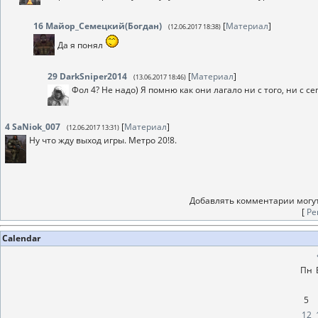
16
Майор_Семецкий(Богдан)
[
Материал
]
(12.06.2017 18:38)
Да я понял
29
DarkSniper2014
[
Материал
]
(13.06.2017 18:46)
Фол 4? Не надо) Я помню как они лагало ни с того, ни с сег
4
SaNiok_007
[
Материал
]
(12.06.2017 13:31)
Ну что жду выход игры. Метро 20!8.
Добавлять комментарии могут
[
Ре
Calendar
Пн
5
12