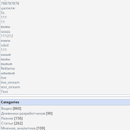
788787878
цжлжлж
Ss
111
11
вывы
цццц
111212
ewew
sdsd
111
ыыыв
вывы
вывыв
Reklama
ывывыв
live
live_stream
test_stream
Test
Categories
Видео
[860]
Дневники разработчиков
[90]
Разное
[156]
Статьи
[262]
Мнения, аналитика
[109]