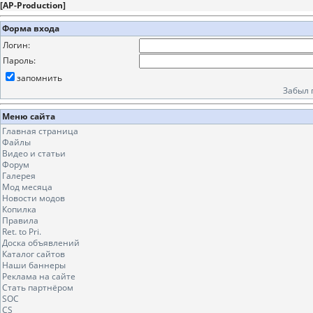
[
AP-Production
]
Форма входа
Логин:
Пароль:
запомнить
Забыл 
Меню сайта
Главная страница
Файлы
Видео и статьи
Форум
Галерея
Мод месяца
Новости модов
Копилка
Правила
Ret. to Pri.
Доска объявлений
Каталог сайтов
Наши баннеры
Реклама на сайте
Стать партнёром
SOC
CS