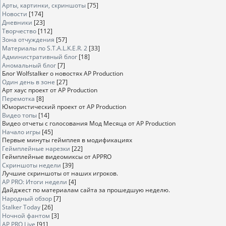
Арты, картинки, скриншоты
[75]
Новости
[174]
Дневники
[23]
Творчество
[112]
Зона отчуждения
[57]
Материалы по S.T.A.L.K.E.R. 2
[33]
Административный блог
[18]
Аномальный блог
[7]
Блог Wolfstalker о новостях AP Production
Один день в зоне
[27]
Арт хаус проект от AP Production
Перемотка
[8]
Юмористический проект от AP Production
Видео топы
[14]
Видео отчеты с голосования Мод Месяца от AP Production
Начало игры
[45]
Первые минуты геймплея в модификациях
Геймплейные нарезки
[22]
Геймплейные видеомиксы от APPRO
Скриншоты недели
[39]
Лучшие скриншоты от наших игроков.
AP PRO: Итоги недели
[4]
Дайджест по материалам сайта за прошедшую неделю.
Народный обзор
[7]
Stalker Today
[26]
Ночной фантом
[3]
AP PRO Live
[91]