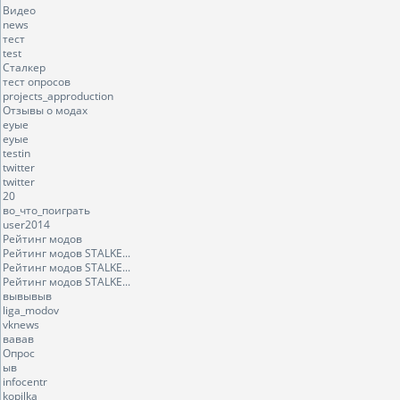
Видео
news
тест
test
Сталкер
тест опросов
projects_approduction
Отзывы о модах
еуые
еуые
testin
twitter
twitter
20
во_что_поиграть
user2014
Рейтинг модов
Рейтинг модов STALKE...
Рейтинг модов STALKE...
Рейтинг модов STALKE...
вывывыв
liga_modov
vknews
вавав
Опрос
ыв
infocentr
kopilka