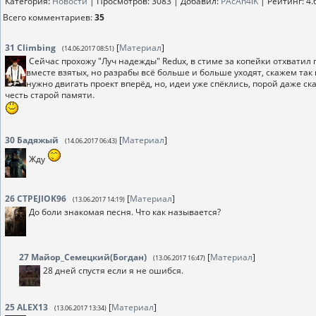
Категория
:
Новости
|
Просмотров
: 3083 |
Добавил
:
PAcAn4iK
|
Рейтинг
:
4.
Всего комментариев
:
35
31
Climbing
[
Материал
]
(14.06.2017 08:51)
Сейчас прохожу "Луч надежды" Redux, в стиме за копейки отхватил 
вместе взятых, но разрабы всё больше и больше уходят, скажем так 
нужно двигать проект вперёд, но, идеи уже спёклись, порой даже ска
честь старой памяти.
30
Бадяжый
[
Материал
]
(14.06.2017 06:43)
Жду
26
CTPEJIOK96
[
Материал
]
(13.06.2017 14:19)
До боли знакомая песня. Что как называется?
27
Майор_Семецкий(Богдан)
[
Материал
]
(13.06.2017 16:47)
28 дней спустя если я не ошибся.
25
ALEX13
[
Материал
]
(13.06.2017 13:34)