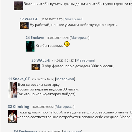
Знаешь чтобы купить нужны деньги а чтобы нужны деньги н
17
WALL-E
[
Материал
]
(12.06.2017 19:47)
Ну работай, на шее у мамки небогоугодно сидеть.
24
Enclave
[
Материал
]
(13.06.2017 13:09)
Кто бы говорил.
35
WALL-E
[
Материал
]
(14.06.2017 21:42)
Я php-фриленсер с доходом 300к в месяц.
11
Snake_GT
[
Материал
]
(12.06.2017 16:12)
Всегда резали картирку.
Посмотри первые видосы 33 части.
Так что на калькуляторах пойдёт)
32
Climbing
[
Материал
]
(14.06.2017 08:56)
Тоже думали про Fallout 4, а на деле вышло совершенно иначе. 
железо соответственно потребуется вполне себе среднее. Уверен
34
Sesheyger
[
Материал
]
(14.06.2017 19:48)