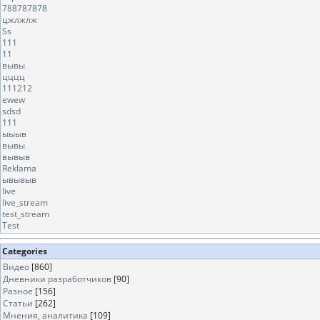
788787878
цжлжлж
Ss
111
11
вывы
цццц
111212
ewew
sdsd
111
ыыыв
вывы
вывыв
Reklama
ывывыв
live
live_stream
test_stream
Test
Categories
Видео
[860]
Дневники разработчиков
[90]
Разное
[156]
Статьи
[262]
Мнения, аналитика
[109]