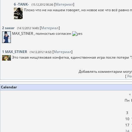
6
-TANK-
[
Материал
]
(15.12.2012 00:24)
Плохо что не на нашем говорят, но новое кое что всё равно
2
saxar
[
Материал
]
(14.12.2012 14:40)
MAX_STINER , полностью согласен
1
MAX_STINER
[
Материал
]
(14.12.2012 14:32)
Это такая нищтяковая конфетка, единственная игра после потери "S
Добавлять комментарии могут
[
Ре
Calendar
«
Пн
3
10
17
24