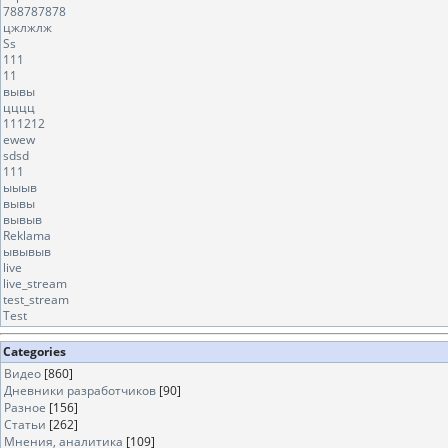
788787878
цжлжлж
Ss
111
11
вывы
цццц
111212
ewew
sdsd
111
ыыыв
вывы
вывыв
Reklama
ывывыв
live
live_stream
test_stream
Test
Categories
Видео
[860]
Дневники разработчиков
[90]
Разное
[156]
Статьи
[262]
Мнения, аналитика
[109]