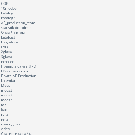
COP
10modov
katalog
katalog2
AP_production_team
statistikaforadmin
Онлайн игры
katalog3
knigadeza
FAQ
2glava
3glava
release
Правила сайта UPD
Обратная связь
Почта AP Production
kalendar
Mods
mods2
mods3
mods3
top
Блог
reliz
reliz
календарь
video
Статистика сайта