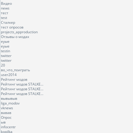
Видео
news
тест
test
Сталкер
тест опросов
projects_approduction
Отзывы о модах
еуые
еуые
testin
twitter
twitter
20
во_что_поиграть
user2014
Рейтинг модов
Рейтинг модов STALKE...
Рейтинг модов STALKE...
Рейтинг модов STALKE...
вывывыв
liga_modov
vknews
вавав
Опрос
ыв
infocentr
kopilka