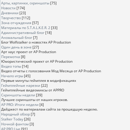
Арты, картинки, скриншоты
[75]
Новости
[174]
Дневники
[23]
Творчество
[112]
Зона отчуждения
[57]
Материалы по S.T.A.L.K.E.R. 2
[33]
Административный блог
[18]
Аномальный блог
[7]
Блог Wolfstalker о новостях AP Production
Один день в зоне
[27]
Арт хаус проект от AP Production
Перемотка
[8]
Юмористический проект от AP Production
Видео топы
[14]
Видео отчеты с голосования Мод Месяца от AP Production
Начало игры
[45]
Первые минуты геймплея в модификациях
Геймплейные нарезки
[22]
Геймплейные видеомиксы от APPRO
Скриншоты недели
[39]
Лучшие скриншоты от наших игроков.
AP PRO: Итоги недели
[4]
Дайджест по материалам сайта за прошедшую неделю.
Народный обзор
[7]
Stalker Today
[26]
Ночной фантом
[3]
AP PRO Live
[91]