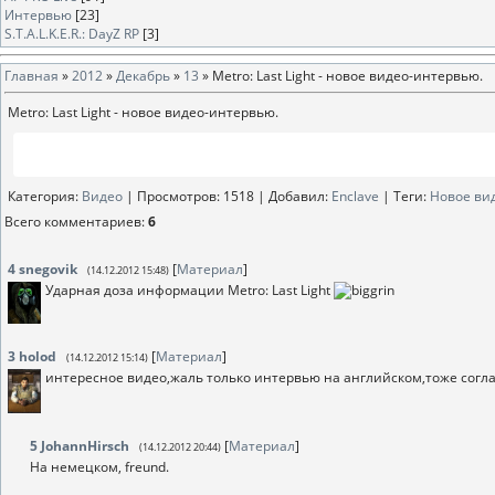
Интервью
[23]
S.T.A.L.K.E.R.: DayZ RP
[3]
Главная
»
2012
»
Декабрь
»
13
» Metro: Last Light - новое видео-интервью.
Metro: Last Light - новое видео-интервью.
Категория
:
Видео
|
Просмотров
: 1518 |
Добавил
:
Enclave
|
Теги
:
Новое ви
Всего комментариев
:
6
4
snegovik
[
Материал
]
(14.12.2012 15:48)
Ударная доза информации Metro: Last Light
3
holod
[
Материал
]
(14.12.2012 15:14)
интересное видео,жаль только интервью на английском,тоже согла
5
JohannHirsch
[
Материал
]
(14.12.2012 20:44)
На немецком, freund.