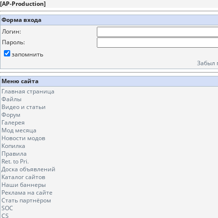
[
AP-Production
]
Форма входа
Логин:
Пароль:
запомнить
Забыл 
Меню сайта
Главная страница
Файлы
Видео и статьи
Форум
Галерея
Мод месяца
Новости модов
Копилка
Правила
Ret. to Pri.
Доска объявлений
Каталог сайтов
Наши баннеры
Реклама на сайте
Стать партнёром
SOC
CS