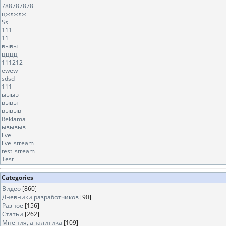
788787878
цжлжлж
Ss
111
11
вывы
цццц
111212
ewew
sdsd
111
ыыыв
вывы
вывыв
Reklama
ывывыв
live
live_stream
test_stream
Test
Categories
Видео
[860]
Дневники разработчиков
[90]
Разное
[156]
Статьи
[262]
Мнения, аналитика
[109]