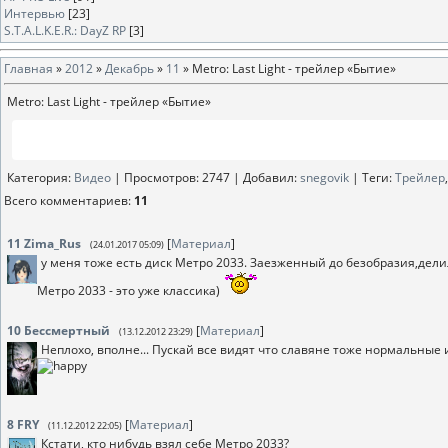
Интервью
[23]
S.T.A.L.K.E.R.: DayZ RP
[3]
Главная
»
2012
»
Декабрь
»
11
» Metro: Last Light - трейлер «Бытие»
Metro: Last Light - трейлер «Бытие»
Категория
:
Видео
|
Просмотров
: 2747 |
Добавил
:
snegovik
|
Теги
:
Трейлер
Всего комментариев
:
11
11
Zima_Rus
[
Материал
]
(24.01.2017 05:09)
у меня тоже есть диск Метро 2033. Заезженный до безобразия,дели
Метро 2033 - это уже классика)
10
Бессмертный
[
Материал
]
(13.12.2012 23:29)
Неплохо, вполне... Пускай все видят что славяне тоже нормальные
8
FRY
[
Материал
]
(11.12.2012 22:05)
Кстати, кто нибудь взял себе Метро 2033?