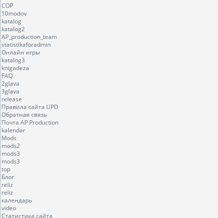
COP
10modov
katalog
katalog2
AP_production_team
statistikaforadmin
Онлайн игры
katalog3
knigadeza
FAQ
2glava
3glava
release
Правила сайта UPD
Обратная связь
Почта AP Production
kalendar
Mods
mods2
mods3
mods3
top
Блог
reliz
reliz
календарь
video
Статистика сайта