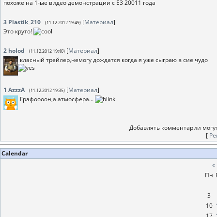
похоже на 1-ые видео демонстрации с E3 20011 года
3
Plastik_210
[
Материал
]
(11.12.2012 19:49)
Это круто!
2
holod
[
Материал
]
(11.12.2012 19:40)
класный трейлер,немогу дождатся когда я уже сыграю в сие чудо
1
AzzzA
[
Материал
]
(11.12.2012 19:35)
Графоооон,а атмосфера...
Добавлять комментарии могут
[
Ре
Calendar
«
Пн
3
10
17