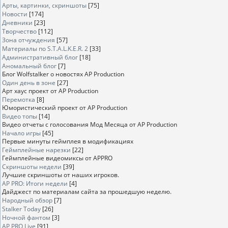
Арты, картинки, скриншоты
[75]
Новости
[174]
Дневники
[23]
Творчество
[112]
Зона отчуждения
[57]
Материалы по S.T.A.L.K.E.R. 2
[33]
Административный блог
[18]
Аномальный блог
[7]
Блог Wolfstalker о новостях AP Production
Один день в зоне
[27]
Арт хаус проект от AP Production
Перемотка
[8]
Юмористический проект от AP Production
Видео топы
[14]
Видео отчеты с голосования Мод Месяца от AP Production
Начало игры
[45]
Первые минуты геймплея в модификациях
Геймплейные нарезки
[22]
Геймплейные видеомиксы от APPRO
Скриншоты недели
[39]
Лучшие скриншоты от наших игроков.
AP PRO: Итоги недели
[4]
Дайджест по материалам сайта за прошедшую неделю.
Народный обзор
[7]
Stalker Today
[26]
Ночной фантом
[3]
AP PRO Live
[91]