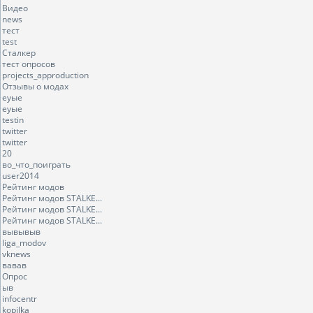
Видео
news
тест
test
Сталкер
тест опросов
projects_approduction
Отзывы о модах
еуые
еуые
testin
twitter
twitter
20
во_что_поиграть
user2014
Рейтинг модов
Рейтинг модов STALKE...
Рейтинг модов STALKE...
Рейтинг модов STALKE...
вывывыв
liga_modov
vknews
вавав
Опрос
ыв
infocentr
kopilka