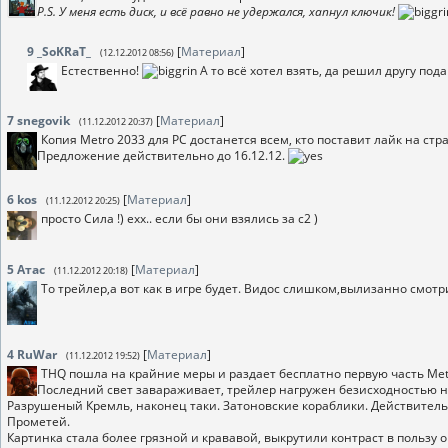
P.S. У меня есть диск, и всё равно не удержался, хапнул ключик!
9
_SoKRaT_
[
Материал
]
(12.12.2012 08:56)
Естественно!
А то всё хотел взять, да решил другу подар
7
snegovik
[
Материал
]
(11.12.2012 20:37)
Копия Metro 2033 для РС достанется всем, кто поставит лайк на стр
Предложение действительно до 16.12.12.
6
kos
[
Материал
]
(11.12.2012 20:25)
просто Сила !) ехх.. если бы они взялись за с2 )
5
Атас
[
Материал
]
(11.12.2012 20:18)
То трейлер,а вот как в игре будет. Видос слишком,вылизанно смотр
4
RuWar
[
Материал
]
(11.12.2012 19:52)
THQ пошла на крайние меры и раздает бесплатно первую часть Metro
Последний свет завараживает, трейлер нагружен безисходностью на
Разрушеный Кремль, наконец таки. Затоновские кораблики. Действител
Прометей.
Картинка стала более грязной и крававой, выкрутили контраст в пользу 