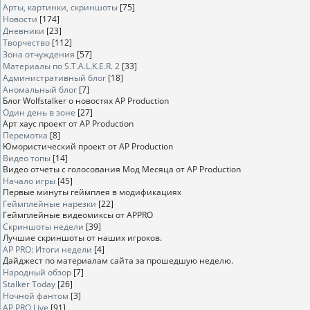
Арты, картинки, скриншоты
[75]
Новости
[174]
Дневники
[23]
Творчество
[112]
Зона отчуждения
[57]
Материалы по S.T.A.L.K.E.R. 2
[33]
Административный блог
[18]
Аномальный блог
[7]
Блог Wolfstalker о новостях AP Production
Один день в зоне
[27]
Арт хаус проект от AP Production
Перемотка
[8]
Юмористический проект от AP Production
Видео топы
[14]
Видео отчеты с голосования Мод Месяца от AP Production
Начало игры
[45]
Первые минуты геймплея в модификациях
Геймплейные нарезки
[22]
Геймплейные видеомиксы от APPRO
Скриншоты недели
[39]
Лучшие скриншоты от наших игроков.
AP PRO: Итоги недели
[4]
Дайджест по материалам сайта за прошедшую неделю.
Народный обзор
[7]
Stalker Today
[26]
Ночной фантом
[3]
AP PRO Live
[91]