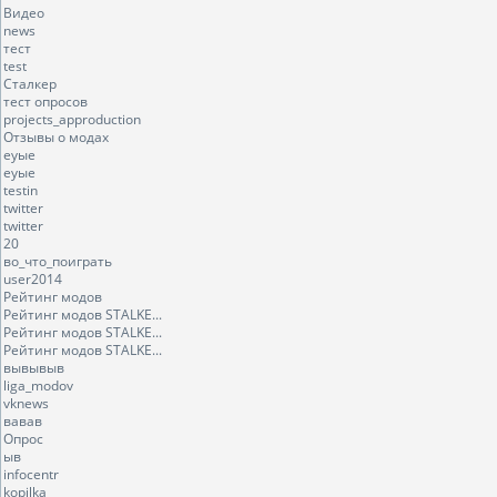
Видео
news
тест
test
Сталкер
тест опросов
projects_approduction
Отзывы о модах
еуые
еуые
testin
twitter
twitter
20
во_что_поиграть
user2014
Рейтинг модов
Рейтинг модов STALKE...
Рейтинг модов STALKE...
Рейтинг модов STALKE...
вывывыв
liga_modov
vknews
вавав
Опрос
ыв
infocentr
kopilka