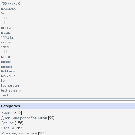
788787878
цжлжлж
Ss
111
11
вывы
цццц
111212
ewew
sdsd
111
ыыыв
вывы
вывыв
Reklama
ывывыв
live
live_stream
test_stream
Test
Categories
Видео
[860]
Дневники разработчиков
[90]
Разное
[156]
Статьи
[262]
Мнения, аналитика
[109]