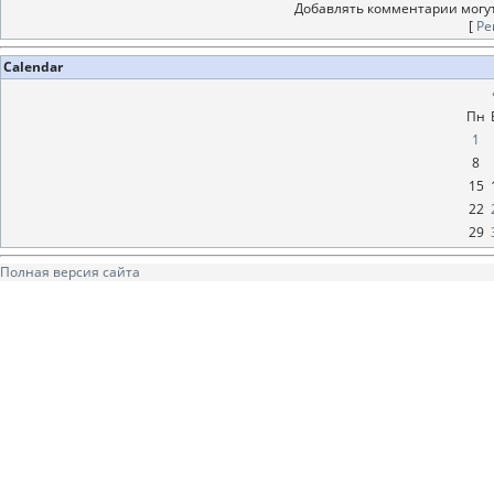
Добавлять комментарии могут
[
Ре
Calendar
Пн
1
8
15
22
29
Полная версия сайта