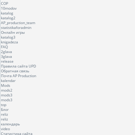
COP
10modov
katalog
katalog2
AP_production_team
statistikaforadmin
Онлайн игры
katalog3
knigadeza
FAQ
2glava
3glava
release
Правила сайта UPD
Обратная связь
Почта AP Production
kalendar
Mods
mods2
mods3
mods3
top
Блог
reliz
reliz
календарь
video
Статистика сайта