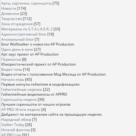
Арты, картинки, скриншоты
[75]
Новости
[174]
Дневники
[23]
Творчество
[112]
Зона отчуждения
[57]
Материалы по S.T.A.L.K.E.R. 2
[33]
Административный блог
[18]
Аномальный блог
[7]
Блог Wolfstalker о новостях AP Production
Один день в зоне
[27]
Арт хаус проект от AP Production
Перемотка
[8]
Юмористический проект от AP Production
Видео топы
[14]
Видео отчеты с голосования Мод Месяца от AP Production
Начало игры
[45]
Первые минуты геймплея в модификациях
Геймплейные нарезки
[22]
Геймплейные видеомиксы от APPRO
Скриншоты недели
[39]
Лучшие скриншоты от наших игроков.
AP PRO: Итоги недели
[4]
Дайджест по материалам сайта за прошедшую неделю.
Народный обзор
[7]
Stalker Today
[26]
Ночной фантом
[3]
AP PRO Live
[91]