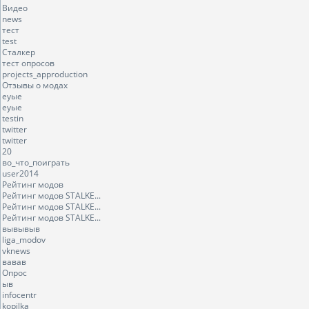
Видео
news
тест
test
Сталкер
тест опросов
projects_approduction
Отзывы о модах
еуые
еуые
testin
twitter
twitter
20
во_что_поиграть
user2014
Рейтинг модов
Рейтинг модов STALKE...
Рейтинг модов STALKE...
Рейтинг модов STALKE...
вывывыв
liga_modov
vknews
вавав
Опрос
ыв
infocentr
kopilka