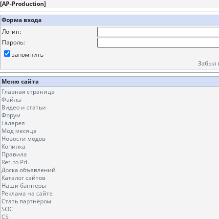
[
AP-Production
]
Форма входа
Логин:
Пароль:
запомнить
Забыл 
Меню сайта
Главная страница
Файлы
Видео и статьи
Форум
Галерея
Мод месяца
Новости модов
Копилка
Правила
Ret. to Pri.
Доска объявлений
Каталог сайтов
Наши баннеры
Реклама на сайте
Стать партнёром
SOC
CS