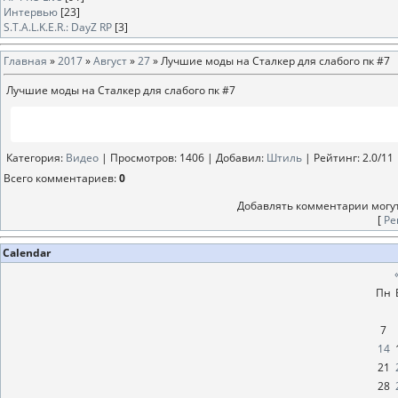
Интервью
[23]
S.T.A.L.K.E.R.: DayZ RP
[3]
Главная
»
2017
»
Август
»
27
» Лучшие моды на Сталкер для слабого пк #7
Лучшие моды на Сталкер для слабого пк #7
Категория
:
Видео
|
Просмотров
: 1406 |
Добавил
:
Штиль
|
Рейтинг
:
2.0
/
11
Всего комментариев
:
0
Добавлять комментарии могут
[
Ре
Calendar
Пн
7
14
21
28