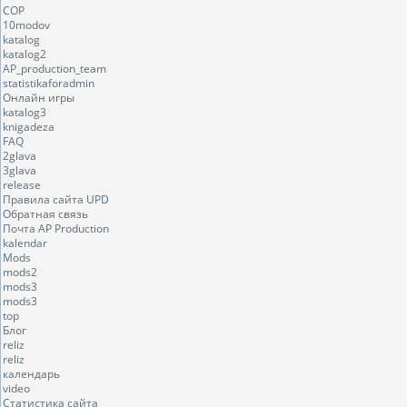
COP
10modov
katalog
katalog2
AP_production_team
statistikaforadmin
Онлайн игры
katalog3
knigadeza
FAQ
2glava
3glava
release
Правила сайта UPD
Обратная связь
Почта AP Production
kalendar
Mods
mods2
mods3
mods3
top
Блог
reliz
reliz
календарь
video
Статистика сайта