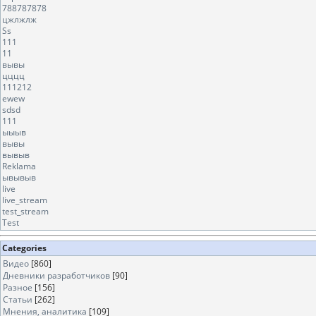
788787878
цжлжлж
Ss
111
11
вывы
цццц
111212
ewew
sdsd
111
ыыыв
вывы
вывыв
Reklama
ывывыв
live
live_stream
test_stream
Test
Categories
Видео
[860]
Дневники разработчиков
[90]
Разное
[156]
Статьи
[262]
Мнения, аналитика
[109]