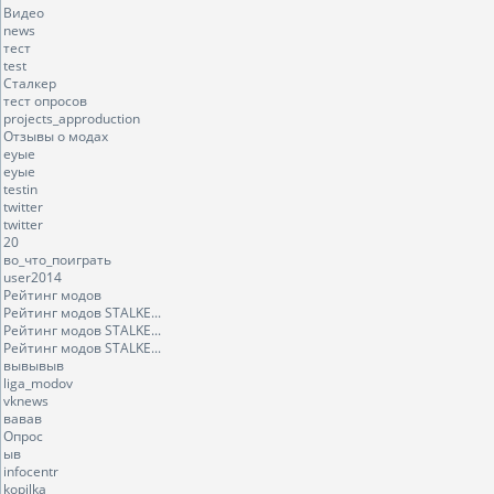
Видео
news
тест
test
Сталкер
тест опросов
projects_approduction
Отзывы о модах
еуые
еуые
testin
twitter
twitter
20
во_что_поиграть
user2014
Рейтинг модов
Рейтинг модов STALKE...
Рейтинг модов STALKE...
Рейтинг модов STALKE...
вывывыв
liga_modov
vknews
вавав
Опрос
ыв
infocentr
kopilka