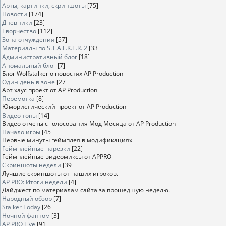
Арты, картинки, скриншоты
[75]
Новости
[174]
Дневники
[23]
Творчество
[112]
Зона отчуждения
[57]
Материалы по S.T.A.L.K.E.R. 2
[33]
Административный блог
[18]
Аномальный блог
[7]
Блог Wolfstalker о новостях AP Production
Один день в зоне
[27]
Арт хаус проект от AP Production
Перемотка
[8]
Юмористический проект от AP Production
Видео топы
[14]
Видео отчеты с голосования Мод Месяца от AP Production
Начало игры
[45]
Первые минуты геймплея в модификациях
Геймплейные нарезки
[22]
Геймплейные видеомиксы от APPRO
Скриншоты недели
[39]
Лучшие скриншоты от наших игроков.
AP PRO: Итоги недели
[4]
Дайджест по материалам сайта за прошедшую неделю.
Народный обзор
[7]
Stalker Today
[26]
Ночной фантом
[3]
AP PRO Live
[91]