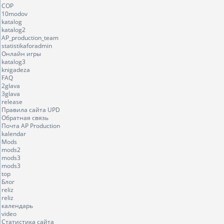
COP
10modov
katalog
katalog2
AP_production_team
statistikaforadmin
Онлайн игры
katalog3
knigadeza
FAQ
2glava
3glava
release
Правила сайта UPD
Обратная связь
Почта AP Production
kalendar
Mods
mods2
mods3
mods3
top
Блог
reliz
reliz
календарь
video
Статистика сайта