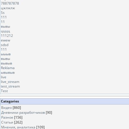
788787878
цжлжлж
Ss
111
11
вывы
цццц
111212
ewew
sdsd
111
ыыыв
вывы
вывыв
Reklama
ывывыв
live
live_stream
test_stream
Test
Categories
Видео
[860]
Дневники разработчиков
[90]
Разное
[156]
Статьи
[262]
Мнения, аналитика
[109]