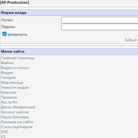
[
AP-Production
]
Форма входа
Логин:
Пароль:
запомнить
Забыл 
Меню сайта
Главная страница
Файлы
Видео и статьи
Форум
Галерея
Мод месяца
Новости модов
Копилка
Правила
Ret. to Pri.
Доска объявлений
Каталог сайтов
Наши баннеры
Реклама на сайте
Стать партнёром
SOC
CS