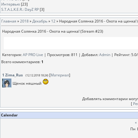
Интервью
[23]
S.T.A.L.K.E.R.: DayZ RP
[3]
Главная
»
2018
»
Декабрь
»
12
» Народная Солянка 2016 - Охота на щенка! 
Народная Солянка 2016 - Охота на щенка! (Stream #23)
Категория
:
AP PRO Live
|
Просмотров
: 811 |
Добавил
:
Аdmin
|
Рейтинг
:
5.0
/
Всего комментариев
:
1
1
Zima_Rus
[
Материал
]
(12.12.2018 18:24)
Щенок няшный
Добавлять комментарии могут
[
Ре
Calendar
«
Пн