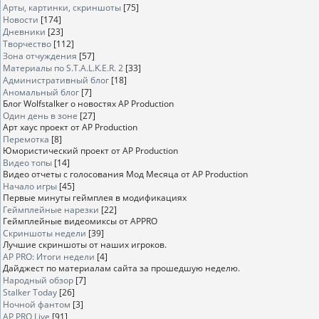
Арты, картинки, скриншоты
[75]
Новости
[174]
Дневники
[23]
Творчество
[112]
Зона отчуждения
[57]
Материалы по S.T.A.L.K.E.R. 2
[33]
Административный блог
[18]
Аномальный блог
[7]
Блог Wolfstalker о новостях AP Production
Один день в зоне
[27]
Арт хаус проект от AP Production
Перемотка
[8]
Юмористический проект от AP Production
Видео топы
[14]
Видео отчеты с голосования Мод Месяца от AP Production
Начало игры
[45]
Первые минуты геймплея в модификациях
Геймплейные нарезки
[22]
Геймплейные видеомиксы от APPRO
Скриншоты недели
[39]
Лучшие скриншоты от наших игроков.
AP PRO: Итоги недели
[4]
Дайджест по материалам сайта за прошедшую неделю.
Народный обзор
[7]
Stalker Today
[26]
Ночной фантом
[3]
AP PRO Live
[91]