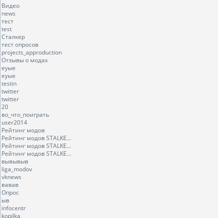
Видео
news
тест
test
Сталкер
тест опросов
projects_approduction
Отзывы о модах
еуые
еуые
testin
twitter
twitter
20
во_что_поиграть
user2014
Рейтинг модов
Рейтинг модов STALKE...
Рейтинг модов STALKE...
Рейтинг модов STALKE...
вывывыв
liga_modov
vknews
вавав
Опрос
ыв
infocentr
kopilka