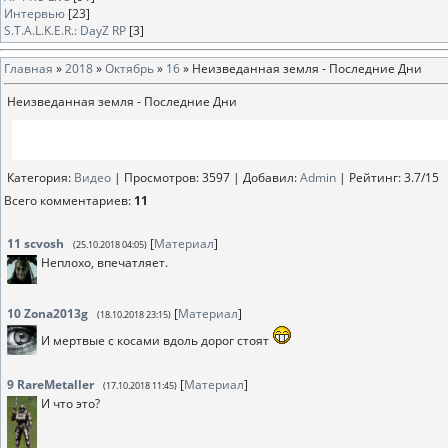
Интервью
[23]
S.T.A.L.K.E.R.: DayZ RP
[3]
Главная
»
2018
»
Октябрь
»
16
» Неизведанная земля - Последние Дни
Неизведанная земля - Последние Дни
Категория
:
Видео
|
Просмотров
: 3597 |
Добавил
:
Аdmin
|
Рейтинг
:
3.7
/
15
Всего комментариев
:
11
11
scvosh
[
Материал
]
(25.10.2018 04:05)
Неплохо, впечатляет.
10
Zona2013g
[
Материал
]
(18.10.2018 23:15)
И мертвые с косами вдоль дорог стоят
9
RareMetaller
[
Материал
]
(17.10.2018 11:45)
И что это?