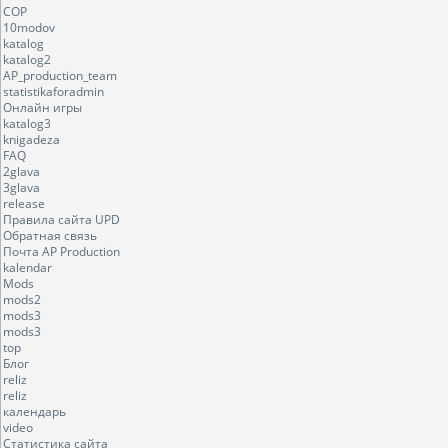
COP
10modov
katalog
katalog2
AP_production_team
statistikaforadmin
Онлайн игры
katalog3
knigadeza
FAQ
2glava
3glava
release
Правила сайта UPD
Обратная связь
Почта AP Production
kalendar
Mods
mods2
mods3
mods3
top
Блог
reliz
reliz
календарь
video
Статистика сайта