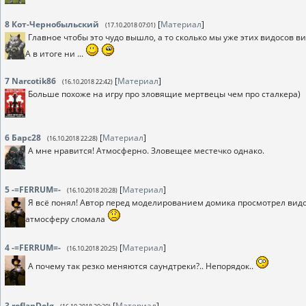
8
Кот-Чернобыльский
[
Материал
]
(17.10.2018 07:01)
Главное чтобы это чудо вышло, а то сколько мы уже этих видосов в
А в итоге ни ...
7
Narcotik86
[
Материал
]
(16.10.2018 22:42)
Больше похоже на игру про зловящие мертвецы чем про сталкера)
6
Барс28
[
Материал
]
(16.10.2018 22:28)
А мне нравится! Атмосферно. Зловещее местечко однако.
5
-=FERRUM=-
[
Материал
]
(16.10.2018 20:28)
Я всё понял! Автор перед моделированием домика просмотрел видо
атмосферу сломала
4
-=FERRUM=-
[
Материал
]
(16.10.2018 20:25)
А почему так резко меняются саундтреки?.. Непорядок..
3
roflanDolg
[
Материал
]