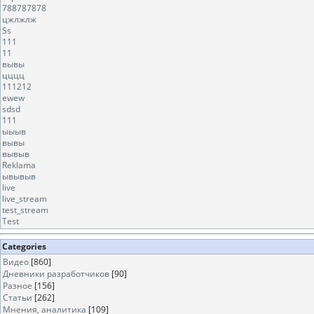
788787878
цжлжлж
Ss
111
11
вывы
цццц
111212
ewew
sdsd
111
ыыыв
вывы
вывыв
Reklama
ывывыв
live
live_stream
test_stream
Test
Categories
Видео
[860]
Дневники разработчиков
[90]
Разное
[156]
Статьи
[262]
Мнения, аналитика
[109]