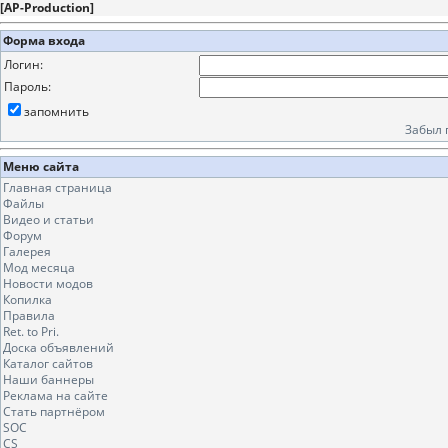
[
AP-Production
]
Форма входа
Логин:
Пароль:
запомнить
Забыл 
Меню сайта
Главная страница
Файлы
Видео и статьи
Форум
Галерея
Мод месяца
Новости модов
Копилка
Правила
Ret. to Pri.
Доска объявлений
Каталог сайтов
Наши баннеры
Реклама на сайте
Стать партнёром
SOC
CS