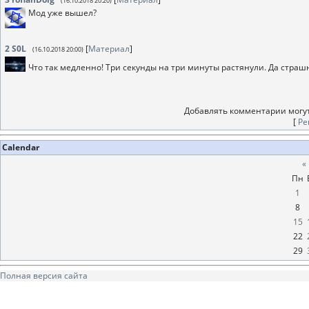
(16.10.2018 20:20)
Мод уже вышел?
2
S0L
[
Материал
]
(16.10.2018 20:00)
Что так медленно! Три секунды на три минуты растянули. Да стра
Добавлять комментарии могут
[
Ре
Calendar
«
Пн
1
8
15
22
29
Полная версия сайта