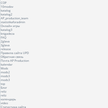
COP
10modov
katalog
katalog2
AP_production_team
statistikaforadmin
Онлайн игры
katalog3
knigadeza
FAQ
2glava
3glava
release
Правила сайта UPD
Обратная связь
Почта AP Production
kalendar
Mods
mods2
mods3
mods3
top
Блог
reliz
reliz
календарь
video
Статистика сайта