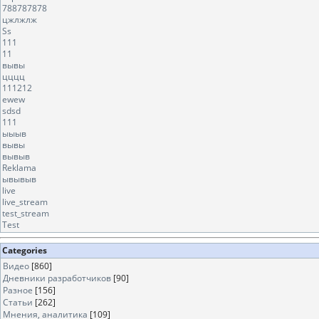
788787878
цжлжлж
Ss
111
11
вывы
цццц
111212
ewew
sdsd
111
ыыыв
вывы
вывыв
Reklama
ывывыв
live
live_stream
test_stream
Test
Categories
Видео
[860]
Дневники разработчиков
[90]
Разное
[156]
Статьи
[262]
Мнения, аналитика
[109]