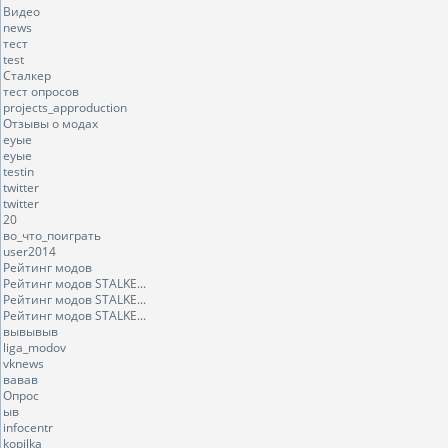
Видео
news
тест
test
Сталкер
тест опросов
projects_approduction
Отзывы о модах
еуые
еуые
testin
twitter
twitter
20
во_что_поиграть
user2014
Рейтинг модов
Рейтинг модов STALKE...
Рейтинг модов STALKE...
Рейтинг модов STALKE...
вывывыв
liga_modov
vknews
вавав
Опрос
ыв
infocentr
kopilka