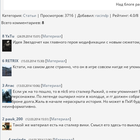
Над блоге р
Категория
:
Статьи
|
Просмотров
: 3716 |
Добавил
:
racindp
|
Рейтинг
:
4.0
/
8
Всего комментариев
:
8
8
YxTu
[
Материал
]
(24.09.2014 15:01)
Идея Звездочет как главного героя модификации с новым сюжетом,
6
RETRIX
[
Материал
]
(15.03.2014 15:30)
Кстати, на самом деле странно, что он в игре совсем нигде не упом
3
Атас
[
Материал
]
(13.03.2014 10:06)
Если уж на то пошло, то в nlc6 это сталкер Рыжий, о нем упоминае
персонажем. По легенде ошпарил ноги в холодце, и гг должен собрат
броне долга.Жаль в начале нераскрыта история. Но может в ПкИ буде
неинформативно.
2
pauk_200
[
Материал
]
(12.03.2014 15:51)
Такой же материал есть на сталкер вики. Смысл его здесь-то выкла
4
racindp
[
Материал
]
(14.03.2014 12:36)