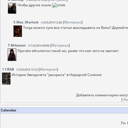
Чтобы другие знали
5
Max_Warlock
[
Материал
]
(14.03.2014 12:42)
Тогда можно тупо все статьи выкладывать из Вики? Дерзайте
7
Mrkostet
[
Материал
]
(17.03.2014 00:00)
Причём абсолютно такой же, разве что кое-чего не хватает.
1
CRAB
[
Материал
]
(12.03.2014 15:12)
История Звездочета "раскрыта" в Народной Солянке
Добавлять комментарии могут
[
Ре
Calendar
Пн