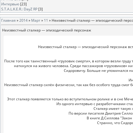
Интервью
[23]
S.T.A.L.K.E.R.: DayZ RP
[3]
Главная
»
2014
»
Март
»
11
» Неизвестный сталкер — эпизодический перс
Неизвестный сталкер — эпизодический персонаж
Неизвестный сталкер — эпизодический персонаж встр
После того как таинственный «грузовик смерти», в котором везли груду
наткнулся на живого человека. Среди пассажиров «грузовиков» ни
Сидоровичу. Больше не упоминался ни
Ин
Неизвестный сталкер силён физически, так как без особого труда смог
Этот сталкер появляется только во вступительном ролике и в сне Мечен
Из одного интервью с разработчиками ста
Сталкер имеет такую 
По версии писателя Дмитрия Силлов
В книге Д.Силлова "Закон
Странно, что Сидор