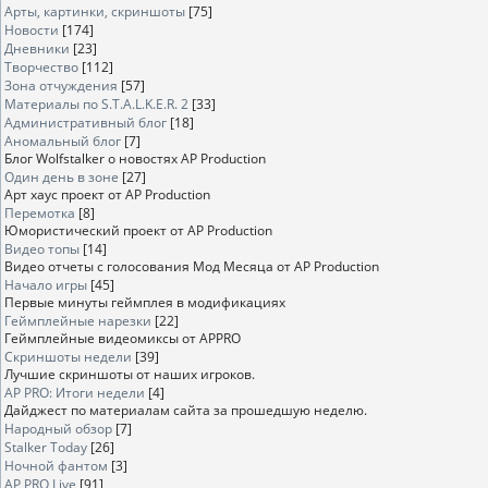
Арты, картинки, скриншоты
[75]
Новости
[174]
Дневники
[23]
Творчество
[112]
Зона отчуждения
[57]
Материалы по S.T.A.L.K.E.R. 2
[33]
Административный блог
[18]
Аномальный блог
[7]
Блог Wolfstalker о новостях AP Production
Один день в зоне
[27]
Арт хаус проект от AP Production
Перемотка
[8]
Юмористический проект от AP Production
Видео топы
[14]
Видео отчеты с голосования Мод Месяца от AP Production
Начало игры
[45]
Первые минуты геймплея в модификациях
Геймплейные нарезки
[22]
Геймплейные видеомиксы от APPRO
Скриншоты недели
[39]
Лучшие скриншоты от наших игроков.
AP PRO: Итоги недели
[4]
Дайджест по материалам сайта за прошедшую неделю.
Народный обзор
[7]
Stalker Today
[26]
Ночной фантом
[3]
AP PRO Live
[91]