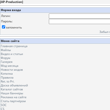
[
AP-Production
]
Форма входа
Логин:
Пароль:
запомнить
Забыл 
Меню сайта
Главная страница
Файлы
Видео и статьи
Форум
Галерея
Мод месяца
Новости модов
Копилка
Правила
Ret. to Pri.
Доска объявлений
Каталог сайтов
Наши баннеры
Реклама на сайте
Стать партнёром
SOC
CS