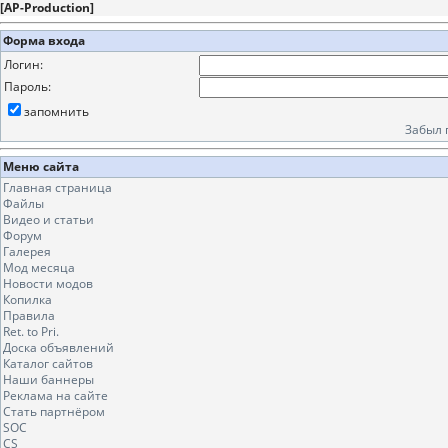
[
AP-Production
]
Форма входа
Логин:
Пароль:
запомнить
Забыл 
Меню сайта
Главная страница
Файлы
Видео и статьи
Форум
Галерея
Мод месяца
Новости модов
Копилка
Правила
Ret. to Pri.
Доска объявлений
Каталог сайтов
Наши баннеры
Реклама на сайте
Стать партнёром
SOC
CS