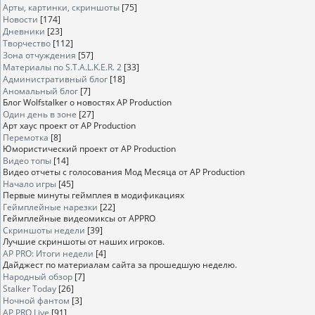
Арты, картинки, скриншоты
[75]
Новости
[174]
Дневники
[23]
Творчество
[112]
Зона отчуждения
[57]
Материалы по S.T.A.L.K.E.R. 2
[33]
Административный блог
[18]
Аномальный блог
[7]
Блог Wolfstalker о новостях AP Production
Один день в зоне
[27]
Арт хаус проект от AP Production
Перемотка
[8]
Юмористический проект от AP Production
Видео топы
[14]
Видео отчеты с голосования Мод Месяца от AP Production
Начало игры
[45]
Первые минуты геймплея в модификациях
Геймплейные нарезки
[22]
Геймплейные видеомиксы от APPRO
Скриншоты недели
[39]
Лучшие скриншоты от наших игроков.
AP PRO: Итоги недели
[4]
Дайджест по материалам сайта за прошедшую неделю.
Народный обзор
[7]
Stalker Today
[26]
Ночной фантом
[3]
AP PRO Live
[91]