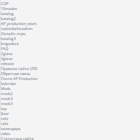
COP
10modov
katalog
katalog2
AP_production_team
statistikaforadmin
Онлайн игры
katalog3
knigadeza
FAQ
2glava
3glava
release
Правила сайта UPD
Обратная связь
Почта AP Production
kalendar
Mods
mods2
mods3
mods3
top
Блог
reliz
reliz
календарь
video
Статистика сайта