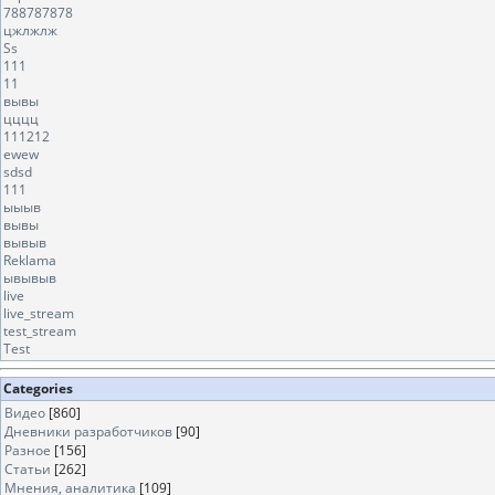
788787878
цжлжлж
Ss
111
11
вывы
цццц
111212
ewew
sdsd
111
ыыыв
вывы
вывыв
Reklama
ывывыв
live
live_stream
test_stream
Test
Categories
Видео
[860]
Дневники разработчиков
[90]
Разное
[156]
Статьи
[262]
Мнения, аналитика
[109]