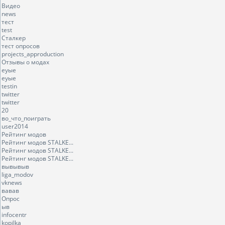
Видео
news
тест
test
Сталкер
тест опросов
projects_approduction
Отзывы о модах
еуые
еуые
testin
twitter
twitter
20
во_что_поиграть
user2014
Рейтинг модов
Рейтинг модов STALKE...
Рейтинг модов STALKE...
Рейтинг модов STALKE...
вывывыв
liga_modov
vknews
вавав
Опрос
ыв
infocentr
kopilka