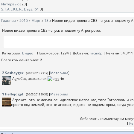
Интервью
[23]
S.T.A.L.K.E.R.: DayZ RP
[3]
Главная
»
2015
»
Март
»
18
» Новое видео проекта СВ3 - спуск в подземку 
Новое видео проекта СВ3 - спуск в подземку Агропрома.
Категория
:
Видео
|
Просмотров
: 1294 |
Добавил
:
racindp
|
Рейтинг
:
4.3
/
11
Всего комментариев
:
2
2
Sesheyger
[
Материал
]
(20.03.2015 23:17)
AgroCat, ахахах лол
1
hellojdgjd
[
Материал
]
(20.03.2015 20:32)
Агрокат - это не логичное, идиотское название, типа "агропром и кат
просто под землей, это не агрокат, и даже не подзем-пром, когда уж
Добавлять комментарии могут
[
Ре