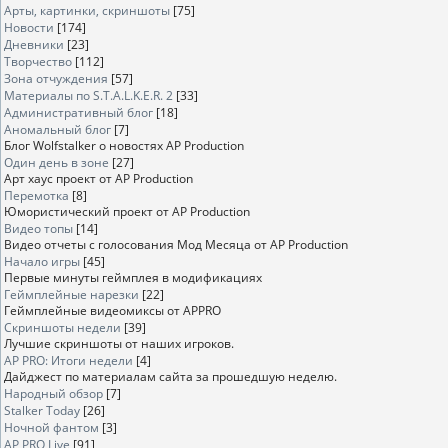
Арты, картинки, скриншоты
[75]
Новости
[174]
Дневники
[23]
Творчество
[112]
Зона отчуждения
[57]
Материалы по S.T.A.L.K.E.R. 2
[33]
Административный блог
[18]
Аномальный блог
[7]
Блог Wolfstalker о новостях AP Production
Один день в зоне
[27]
Арт хаус проект от AP Production
Перемотка
[8]
Юмористический проект от AP Production
Видео топы
[14]
Видео отчеты с голосования Мод Месяца от AP Production
Начало игры
[45]
Первые минуты геймплея в модификациях
Геймплейные нарезки
[22]
Геймплейные видеомиксы от APPRO
Скриншоты недели
[39]
Лучшие скриншоты от наших игроков.
AP PRO: Итоги недели
[4]
Дайджест по материалам сайта за прошедшую неделю.
Народный обзор
[7]
Stalker Today
[26]
Ночной фантом
[3]
AP PRO Live
[91]