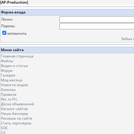
[
AP-Production
]
Форма входа
Логин:
Пароль:
запомнить
Забыл 
Меню сайта
Главная страница
Файлы
Видео и статьи
Форум
Галерея
Мод месяца
Новости модов
Копилка
Правила
Ret. to Pri.
Доска объявлений
Каталог сайтов
Наши баннеры
Реклама на сайте
Стать партнёром
SOC
CS