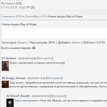
Интервью
[23]
S.T.A.L.K.E.R.: DayZ RP
[3]
Главная
»
2018
»
Сентябрь
»
23
» Новое видео Ray of Hope
Новое видео Ray of Hope
Категория
:
Видео
|
Просмотров
: 3916 |
Добавил
:
Аdmin
|
Рейтинг
:
4.2
/
16
Всего комментариев
:
33
31
leolatis
[
Материал
]
(25.09.2018 14:38)
блин, посмотрел и жрать захотелось)))
30
Avega_Veritas
[
Материал
]
(25.09.2018 13:24)
Хер знает, проработка мелочей конечно вещь хорошая, но как по мн
мелочи допиливали, например в дополнениях и обновлениях. Хоть 
32
GhosT_RecoN
[
Материал
]
(26.09.2018 16:10)
Так и поступили с Fear the Wolves, из-за этого проект и заработ