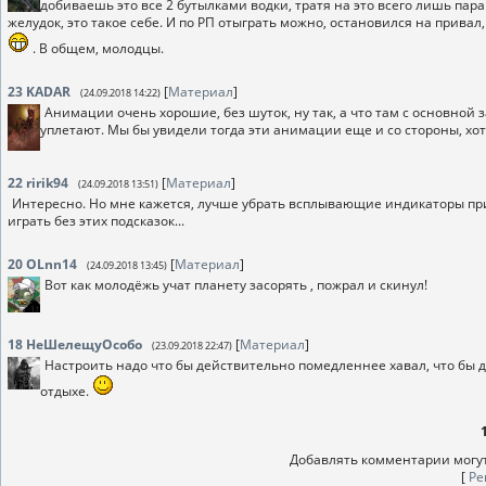
добиваешь это все 2 бутылками водки, тратя на это всего лишь пара 
желудок, это такое себе. И по РП отыграть можно, остановился на прива
. В общем, молодцы.
23
KADAR
[
Материал
]
(24.09.2018 14:22)
Анимации очень хорошие, без шуток, ну так, а что там с основной 
уплетают. Мы бы увидели тогда эти анимации еще и со стороны, хотя
22
ririk94
[
Материал
]
(24.09.2018 13:51)
Интересно. Но мне кажется, лучше убрать всплывающие индикаторы п
играть без этих подсказок...
20
OLnn14
[
Материал
]
(24.09.2018 13:45)
Вот как молодёжь учат планету засорять , пожрал и скинул!
18
НеШелещуОсобо
[
Материал
]
(23.09.2018 22:47)
Настроить надо что бы действительно помедленнее хавал, что бы 
отдыхе.
Добавлять комментарии могут
[
Ре