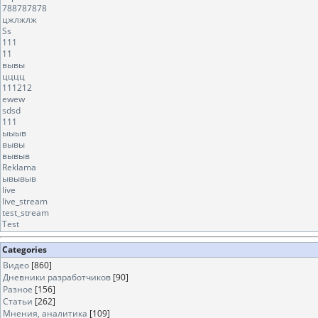
788787878
цжлжлж
Ss
111
11
вывы
цццц
111212
ewew
sdsd
111
ыыыв
вывы
вывыв
Reklama
ывывыв
live
live_stream
test_stream
Test
Categories
Видео
[860]
Дневники разработчиков
[90]
Разное
[156]
Статьи
[262]
Мнения, аналитика
[109]