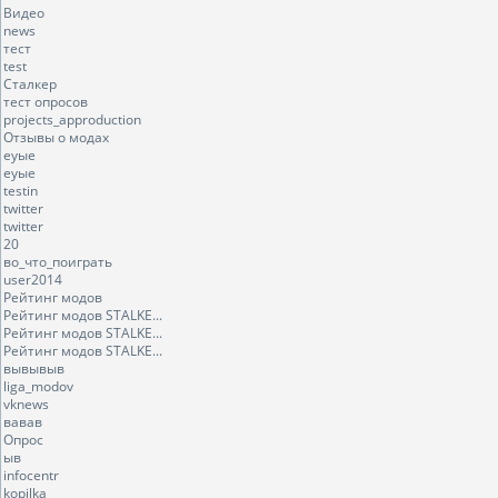
Видео
news
тест
test
Сталкер
тест опросов
projects_approduction
Отзывы о модах
еуые
еуые
testin
twitter
twitter
20
во_что_поиграть
user2014
Рейтинг модов
Рейтинг модов STALKE...
Рейтинг модов STALKE...
Рейтинг модов STALKE...
вывывыв
liga_modov
vknews
вавав
Опрос
ыв
infocentr
kopilka