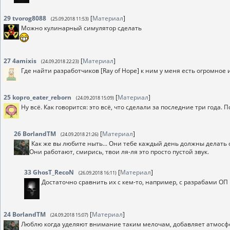
29
tvorog8088
[
Материал
]
(25.09.2018 11:53)
Можно кулинарный симулятор сделать
27
4amixis
[
Материал
]
(24.09.2018 22:23)
Где найти разработчиков [Ray of Hope] к ним у меня есть огромное
25
kopro_eater_reborn
[
Материал
]
(24.09.2018 15:09)
Ну всё. Как говорится: это всё, что сделали за последние три года. 
26
BorlandTM
[
Материал
]
(24.09.2018 21:26)
Как же вы любите ныть... Они тебе каждый день должны делать о
Они работают, смирись, твои ля-ля это просто пустой звук.
33
GhosT_RecoN
[
Материал
]
(26.09.2018 16:11)
Достаточно сравнить их с кем-то, например, с разрабами ОП
24
BorlandTM
[
Материал
]
(24.09.2018 15:07)
Люблю когда уделяют внимание таким мелочам, добавляет атмосферы