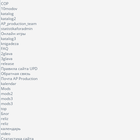
COP
10modov
katalog
katalog2
AP_production_team
statistikaforadmin
Онлайн игры
katalog3
knigadeza
FAQ
2glava
3glava
release
Правила сайта UPD
Обратная связь
Почта AP Production
kalendar
Mods
mods2
mods3
mods3
top
Блог
reliz
reliz
календарь
video
Статистика сайта