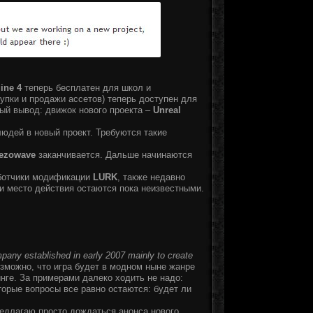
ine 4
теперь бесплатен для школ и
упки и продажи ассетов) теперь доступен для
ный вывод: движок нового проекта –
Unreal
юдей в новый проект. Требуются такие
ezowave
заканчивается. Дальше начинаются
аботчики модификации
LURK
, также недавно
ы и место действия остаются пока неизвестными.
mpany established in early 2007 mainly to create
озможно, что игра будет в модном ныне жанре
тинге. За примерами далеко ходить не надо:
торые вопросы все равно остаются: будет ли
редлагаю просто дождаться анонса нового