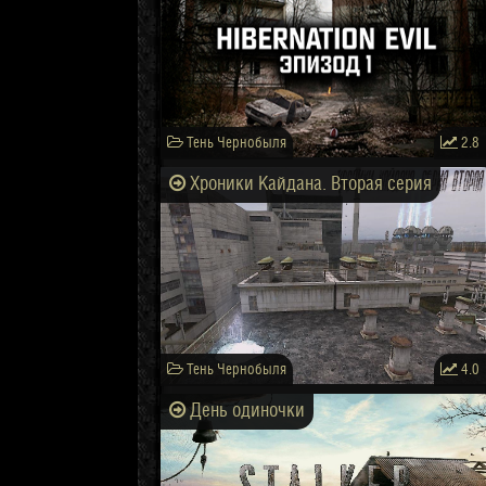
Тень Чернобыля
2.8
Хроники Кайдана. Вторая серия
Тень Чернобыля
4.0
День одиночки