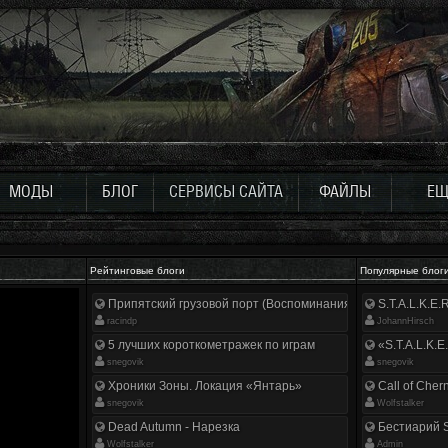
МОДЫ
БЛОГ
СЕРВИСЫ САЙТА
ФАЙЛЫ
ЕЩ
Рейтинговые блоги
Популярные блог
Припятский грузовой порт (Воспоминания ликвидатора)
S.T.A.L.K.E
racindp
JohannHirsch
5 лучших короткометражек по играм
«S.T.A.L.K.E
snegovik
snegovik
Хроники Зоны. Локация «Янтарь»
Call of Cher
snegovik
Wolfstalker
Dead Autumn - Нарезка
Бестиарий S
Wolfstalker
Аdmin