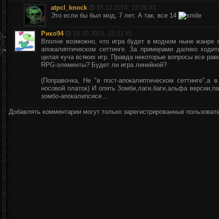
atpcl_knock
18.10.2014, 22:06 #
3
Это если бы был мод, 7 лет. А так, все 14
Рико94
18.10.2014, 21:51 #
1
Вполне возможно, что игра будет в модном ныне жанре sur
апокалиптическом сеттинге. За примерами далеко ходить
целая куча всяких игр. Правда некоторые вопросы все рав
RPG-элементы? Будет ли игра линейной?
(Поправочка, Не "в пост-апокалиптическом сеттинге",а 
носовой платок) И опять Зомби,лаги,баги,альфа версии,п
зомбо-апокалипсисе...
Добавлять комментарии могут только зарегистрированные пользоват