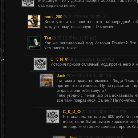
Максимум что у дезика выйдет хорошо, так это и
сталкер явно не его.
pauk_200
19.10.2014, 17:23 #
8
Всем уже и так понятно, что ты очередной хе
каждую тему, связанную с Dezowave.
Тед
20.10.2014, 11:12 #
12
Как же легендарный мод История Прибоя? Это 
чем писать такое.
С_К_И_Ф
20.10.2014, 12:24 #
13
История прибоя отличный мод,против него я не
Jack
20.10.2014, 12:32 #
14
Ты такого права не имеешь. Люди беспла
против что-то имеешь. Ну не нравится - не
отдал, а они тебя кинули?
Тебе угодно с пеной изо рта доказывать ч
все таки понравился. Зачем? Не понятно...
С_К_И_Ф
20.10.2014, 12:55 #
15
Его сначала хотели за 600 рублей прод
денег, если бы он вышел хорошим его 
не надо мне только заливать про их бл
Jack
20.10.2014, 13:09 #
16