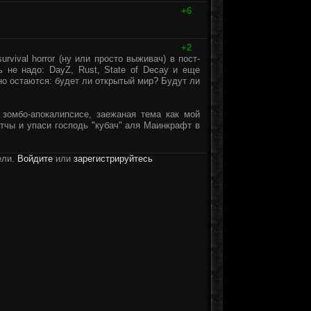
+6
+2
vival horror (ну или просто выживач) в пост-
 не надо: DayZ, Rust, State of Decay и еще
но остаются: будет ли открытый мир? Будут ли
в зомбо-апокалипсисе, заежаная тема как мой
атчы и упаси господь "кубач" аля Маинкрафт в
ели.
Войдите
или
зарегистрируйтесь