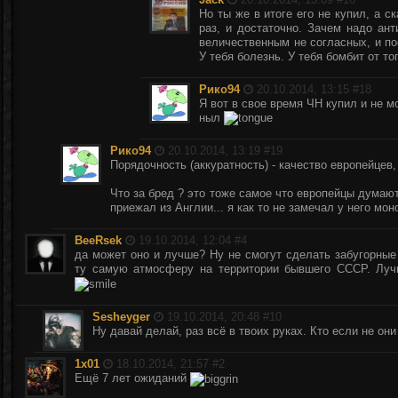
Но ты же в итоге его не купил, а с
раз, и достаточно. Зачем надо ан
величественным не согласных, и по
У тебя болезнь. У тебя бомбит от т
Рико94
20.10.2014, 13:15 #
18
Я вот в свое время ЧН купил и не мо
ныл
Рико94
20.10.2014, 13:19 #
19
Порядочность (аккуратность) - качество европейцев, 
Что за бред ? это тоже самое что европейцы думают
приежал из Англии... я как то не замечал у него мон
BeeRsek
19.10.2014, 12:04 #
4
да может оно и лучше? Ну не смогут сделать забугорные
ту самую атмосферу на территории бывшего СССР. Луч
Sesheyger
19.10.2014, 20:48 #
10
Ну давай делай, раз всё в твоих руках. Кто если не о
1x01
18.10.2014, 21:57 #
2
Ещё 7 лет ожиданий