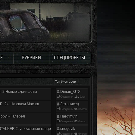
Е
РУБРИКИ
СПЕЦПРОЕКТЫ
и
Топ блоггеров
.R. 2 Новые скриншоты
Diman_GTX
Созданно:
161
блог
.R. 2». На связи Москва
Летописец
Созданно:
96
блогов
nobyl - Галерея
Hardtmuth
Созданно:
83
блога
TALKER 2: уникальные концепт-арты
snegovik
Созданно:
68
блогов