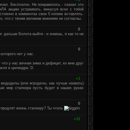
качал. Бесплатно. Не понравилось - сказал это
тиЛА акцию устраивать, минусуя всех с тобой
стоянно в комментах свои 5 копеек вставлять.
ого, что с твоим великим мнением не согласны.
0
г дальше Болота выйти - и знаешь, я как то не
0
которого нет у нас.
 что у нас вечная зима и дефицит, ко мне друг
окля и цилиндра :D.
+1
 мододелы (или игроделы, как лучше назвать)
ше мир сталкера пусть будет в наших руках
0
ни продлят жизнь сталкеру? Ты чтоль
+12