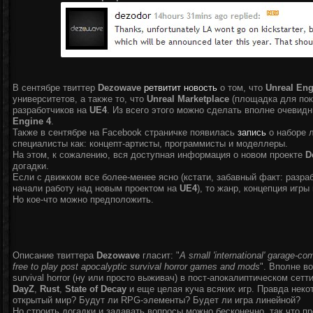
В сентябре твиттер
Dezowave
ретвитит
новость
о том, что
Unreal Eng
университетов, а также то, что
Unreal Marketplace
(площадка для пок
разработчиков на
UE4
. Из всего этого можно сделать вполне очевид
Engine 4
.
Также в сентябре на Facebook страничке появилась
запись
о наборе л
специалисты как: концепт-артисты, программисты и моделлеры.
На этом, к сожалению, вся доступная информация о новом проекте
D
догадки.
Если с движком все более-менее ясно (кстати, забавный факт: разр
начали работу над новым проектом на
UE4
), то жанр, концепция игр
Но кое-что можно предположить.
Описание твиттера
Dezowave
гласит: "
A small 'international' garage-co
free to play post apocalyptic survival horror games and mods
". Вполне в
survival horror (ну или просто выживач) в пост-апокалиптическом сет
DayZ
,
Rust
,
State of Decay
и еще целая куча всяких игр. Правда неко
открытый мир? Будут ли RPG-элементы? Будет ли игра линейной?
Но строить догадки и задавать вопросы можно бесконечно, так что п