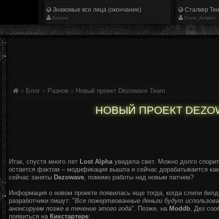
Знакомые все лица (окончание)
Сталкер Тен
Enclave
Drone_Ambient
»
Блог
»
Разное
»
Новый проект Dezowave Team
НОВЫЙ ПРОЕКТ DEZO
Итак, спустя много лет
Lost Alpha
увидела свет. Можно долго спорить
остается фактом – модификация вышла и сейчас дорабатывается как 
сейчас заняты
Dezowave
, помимо работы над новым патчем?
Информация о новом проекте появилась еще тогда, когда слили бил
разработчики пишут: "
Все пожертвованные деньги будут использова
анонсируем позже в течение этого года
". Позже, на
Moddb
, Дез соо
появиться на
Кикстартере
: