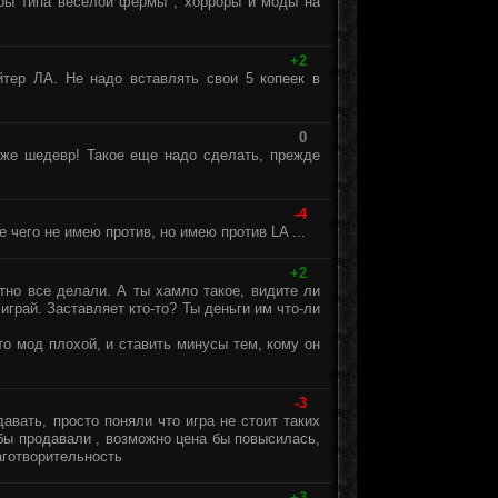
гры типа веселой фермы , хорроры и моды на
+2
йтер ЛА. Не надо вставлять свои 5 копеек в
0
же шедевр! Такое еще надо сделать, прежде
-4
 чего не имею против, но имею против LA ...
+2
тно все делали. А ты хамло такое, видите ли
 играй. Заставляет кто-то? Ты деньги им что-ли
то мод плохой, и ставить минусы тем, кому он
-3
авать, просто поняли что игра не стоит таких
бы продавали , возможно цена бы повысилась,
аготворительность
+3