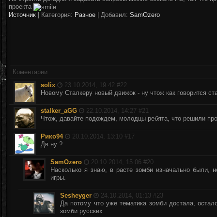
проекта
Источник
|
Категория:
Разное
| Добавил:
SamOzero
Коментарии
solix
23.10.2014, 19:42 #
22
Новому Сталкеру новый движок - ну чтож как говорится ст
stalker_aGG
22.10.2014, 14:27 #
21
Чтож, давайте подождем, молодцы ребята, что решили пр
Рико94
20.10.2014, 13:10 #
17
Дв ну ?
SamOzero
20.10.2014, 15:06 #
20
Насколько я знаю, в расте зомби изначально были, н
игры.
Sesheyger
24.10.2014, 01:13 #
23
Да потому что уже тематика зомби достала, остал
зомби русских