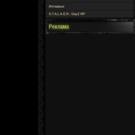
Интервью
S.T.A.L.K.E.R.: DayZ RP
Реклама