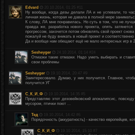
Edvard
20.10.2014, 01:25 #
11
Ну вообще, когда дезы делали ЛА и не успевали, то час
личная жизнь, которая не давала в полной мере заниматьс
К слову, ЛА мне понравилась. Но суть в том, что не луч
правда же, разработка нового проекта, опять затянется
прогрессом, захочется потом обновлять свой проект снова 
пожалуй не буду вникать в новый проект и соответственно 
Да и вообще нам обещают ещё не мало интересных игр в 2
Sesheyger
24.10.2014, 01:14 #
24
Отмазки такие отмазки. Надо уметь выбирать и ставит
свои проблемы
Sesheyger
19.10.2014, 20:47 #
9
Заинтересовало. Думаю, у них получится. Главное, чтоб
получится УГ
С_К_И_Ф
19.10.2014, 14:35 #
5
Представляю этот дезовейковский апокалипсис, повсюду
мусором, птички поют ...
Тед
19.10.2014, 14:42 #
6
Порядочность (аккуратность) - качество европейцев, кот
С_К_И_Ф
19.10.2014, 15:10 #
7