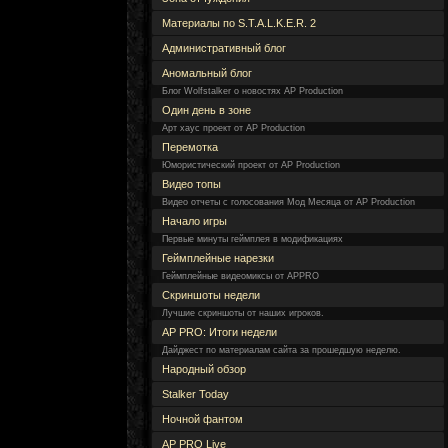
Материалы по S.T.A.L.K.E.R. 2
Административный блог
Аномальный блог
Блог Wolfstalker о новостях AP Production
Один день в зоне
Арт хаус проект от AP Production
Перемотка
Юмористический проект от AP Production
Видео топы
Видео отчеты с голосования Мод Месяца от AP Production
Начало игры
Первые минуты геймплея в модификациях
Геймплейные нарезки
Геймплейные видеомиксы от APPRO
Скриншоты недели
Лучшие скриншоты от наших игроков.
AP PRO: Итоги недели
Дайджест по материалам сайта за прошедшую неделю.
Народный обзор
Stalker Today
Ночной фантом
AP PRO Live