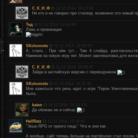
С_К_И_Ф
12.12.2014, 18:23 #
6
Не кто и не говорил про сталкер, возможно это новый пр
Тед
12.12.2014, 14:44 #
4
Ложь и провокация
SKolomiets
12.12.2014, 14:26 #
3
А, стапэ... При чём тут... Там 4 слайда, разглагольс
Намеков на новую игру нет. Может завлекаловка для желаю
С_К_И_Ф
12.12.2014, 20:48 #
7
Зайди в английскую версию с переводчиком
SKolomiets
12.12.2014, 14:22 #
2
Мне кажеться что речь идет о игре "Герои Уничтоженных
была.
katen
16.12.2014, 01:12 #
11
Да обожаю ее и сейчас
HellRatz
12.12.2014, 13:38 #
1
"Экшн RPG от првого лица." Что ж они как.
А вообще, сайт теперь больше на портфолио стал похож. С