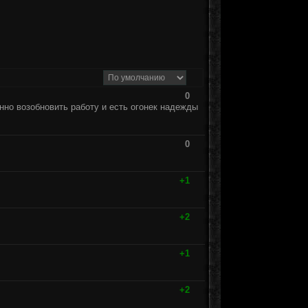
0
но возобновить работу и есть огонек надежды
0
+1
+2
+1
+2