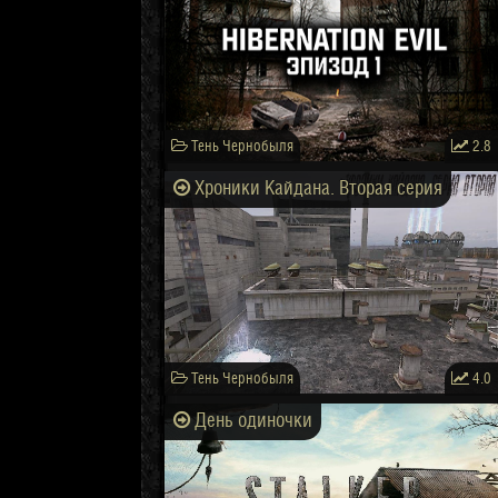
Тень Чернобыля
2.8
Хроники Кайдана. Вторая серия
Тень Чернобыля
4.0
День одиночки