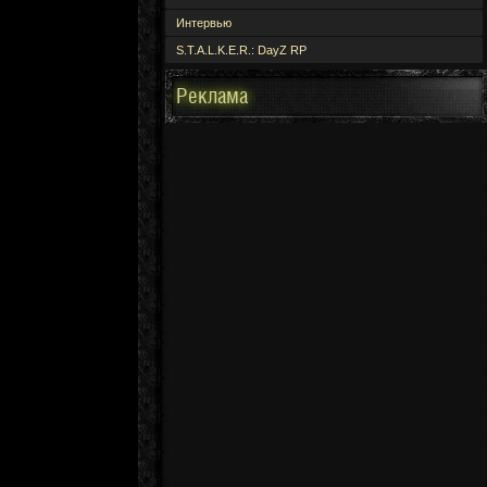
Интервью
S.T.A.L.K.E.R.: DayZ RP
Реклама