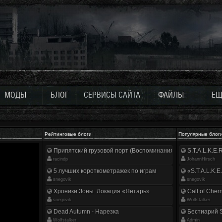
МОДЫ
БЛОГ
СЕРВИСЫ САЙТА
ФАЙЛЫ
ЕЩ
Рейтинговые блоги
Популярные блог
Припятский грузовой порт (Воспоминания ликвидатора)
S.T.A.L.K.E
racindp
JohannHirsch
5 лучших короткометражек по играм
«S.T.A.L.K.E
snegovik
snegovik
Хроники Зоны. Локация «Янтарь»
Call of Cher
snegovik
Wolfstalker
Dead Autumn - Нарезка
Бестиарий S
Wolfstalker
Аdmin