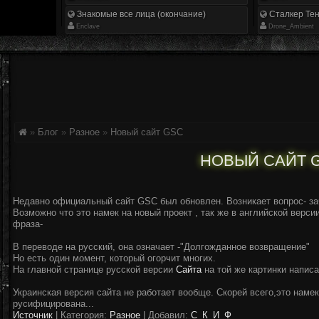
Знакомые все лица (окончание)
Сталкер Тен
Enclave
Drone_Ambient
»
Блог
»
Разное
»
Новый сайт GSC
НОВЫЙ САЙТ 
Недавно официальный сайт GSC был обновлен. Возникает вопрос- за
Возможно что это намек на новый проект , так же в английской верси
фраза-
В переводе на русский, она означает -"Долгожданное возвращение"
Но есть один момент, который огорчит многих.
На главной странице русской версии
Сайта
на той же картинки напис
Украинская версия сайта не работает вообще. Скорей всего,это намек 
русифицирована...
Источник
|
Категория:
Разное
| Добавил:
С_К_И_Ф