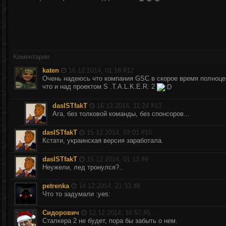
Коментарии
katen
16.12.2014, 01:18 #
12
Очень надеюсь что компания GSC в скорое время полноцен
что и над проектом S .T.A.L.K.E.R. 2
dasISTfakT
16.12.2014, 11:24 #
13
Ага, без толковой команды, без спонсоров...
dasISTfakT
15.12.2014, 02:01 #
10
Кстати, украинская версия заработала.
dasISTfakT
15.12.2014, 01:13 #
9
Неужели, лед тронулся?..
petrenka
14.12.2014, 21:33 #
8
Что то задумали :yes:
Сидорович
12.12.2014, 16:57 #
5
Сталкера 2 не будет, пора бы забыть о нем.