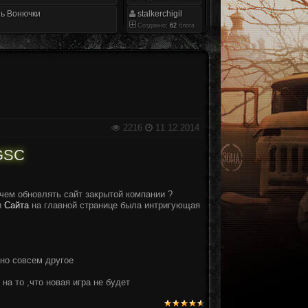
ь Вонючки
stalkerchigil
Созданно:
62
блога
2216
11.12.2014
GSC
чем обновлять сайт закрытой компании ?
и
Сайта
на главной странице была интригующая
ано совсем другое
на то ,что новая игра не будет