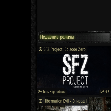
Недавние релизы
SFZ Project: Episode Zero
Тень Чернобыля
4.8
Hibernation Evil - Эпизод I