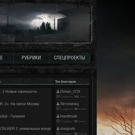
Е
РУБРИКИ
СПЕЦПРОЕКТЫ
и
Топ блоггеров
.R. 2 Новые скриншоты
Diman_GTX
Созданно:
161
блог
.R. 2». На связи Москва
Летописец
Созданно:
96
блогов
nobyl - Галерея
Hardtmuth
Созданно:
83
блога
TALKER 2: уникальные концепт-арты
snegovik
Созданно:
68
блогов