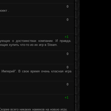
0
оект .
0
+1
твующих о достоинствах компании. И правда.
щих купить что-то из их игр в Steam.
0
0
 Империй". В свое время очень класная игра
0
+1
корее всего никаких намеков на новую игру.