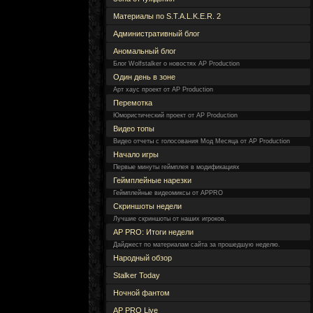
Материалы по S.T.A.L.K.E.R. 2
Административный блог
Аномальный блог
Блог Wolfstalker о новостях AP Production
Один день в зоне
Арт хаус проект от AP Production
Перемотка
Юмористический проект от AP Production
Видео топы
Видео отчеты с голосования Мод Месяца от AP Production
Начало игры
Первые минуты геймплея в модификациях
Геймплейные нарезки
Геймплейные видеомиксы от APPRO
Скриншоты недели
Лучшие скриншоты от наших игроков.
AP PRO: Итоги недели
Дайджест по материалам сайта за прошедшую неделю.
Народный обзор
Stalker Today
Ночной фантом
AP PRO Live