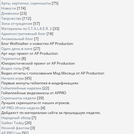
Арты, картинки, скриншоты
[75]
Новости
[174]
Дневники
[23]
Творчество
[112]
Зона отчуждения
[57]
Материалы по S.T.A.L.K.E.R. 2
[33]
Административный блог
[18]
Аномальный блог
[7]
Блог Wolfstalker о новостях AP Production
Один день в зоне
[27]
Арт хаус проект от AP Production
Перемотка
[8]
Юмористический проект от AP Production
Видео топы
[14]
Видео отчеты с голосования Мод Месяца от AP Production
Начало игры
[45]
Первые минуты геймплея в модификациях
Геймплейные нарезки
[22]
Геймплейные видеомиксы от APPRO
Скриншоты недели
[39]
Лучшие скриншоты от наших игроков.
AP PRO: Итоги недели
[4]
Дайджест по материалам сайта за прошедшую неделю.
Народный обзор
[7]
Stalker Today
[26]
Ночной фантом
[3]
AP PRO Live
[91]