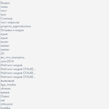
Видео
news
тест
test
Сталкер
тест опросов
projects_approduction
Отзывы о модах
еуые
еуые
testin
twitter
twitter
20
во_что_поиграть
user2014
Рейтинг модов
Рейтинг модов STALKE...
Рейтинг модов STALKE...
Рейтинг модов STALKE...
вывывыв
liga_modov
vknews
вавав
Опрос
ыв
infocentr
kopilka