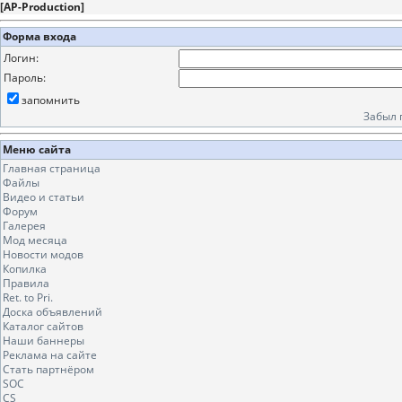
[
AP-Production
]
Форма входа
Логин:
Пароль:
запомнить
Забыл 
Меню сайта
Главная страница
Файлы
Видео и статьи
Форум
Галерея
Мод месяца
Новости модов
Копилка
Правила
Ret. to Pri.
Доска объявлений
Каталог сайтов
Наши баннеры
Реклама на сайте
Стать партнёром
SOC
CS