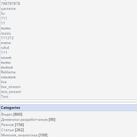
788787878
цжлжлж
Ss
111
11
вывы
цццц
111212
ewew
sdsd
111
ыыыв
вывы
вывыв
Reklama
ывывыв
live
live_stream
test_stream
Test
Categories
Видео
[860]
Дневники разработчиков
[90]
Разное
[156]
Статьи
[262]
Мнения, аналитика
[109]