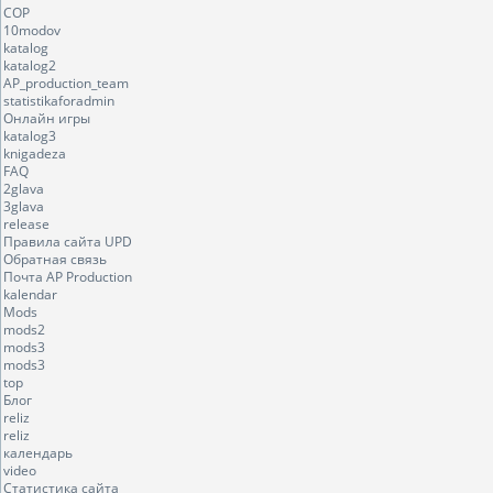
COP
10modov
katalog
katalog2
AP_production_team
statistikaforadmin
Онлайн игры
katalog3
knigadeza
FAQ
2glava
3glava
release
Правила сайта UPD
Обратная связь
Почта AP Production
kalendar
Mods
mods2
mods3
mods3
top
Блог
reliz
reliz
календарь
video
Статистика сайта