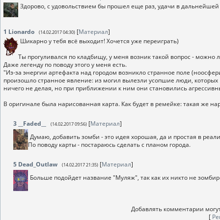
Здорово, с удовольствием бы прошел еще раз, удачи в дальнейшей 
1
Lionardo
[
Материал
]
(14.02.2017 04:30)
Шикарно у тебя всё выходит! Хочется уже переиграть)
Ты прогуливался по кладбищу, у меня возник такой вопрос - можно 
Даже легенду по поводу этого у меня есть.
"Из-за энергии артефакта над городом возникло странное поле (ноосфер
произошло странное явление: из могил вылезли усопшие люди, которых 
ничего не делая, но при приближении к ним они становились агрессивным
В оригинале была нарисованная карта. Как будет в ремейке: такая же нари
3
__Faded__
[
Материал
]
(14.02.2017 09:56)
Думаю, добавить зомби - это идея хорошая, да и простая в реали
По поводу карты - постараюсь сделать с планом города.
5
Dead_Outlaw
[
Материал
]
(14.02.2017 21:35)
Больше подойдет название "Муляж", так как их никто не зомби
Добавлять комментарии могут
[
Ре