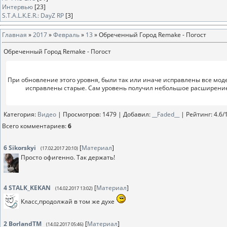
Интервью
[23]
S.T.A.L.K.E.R.: DayZ RP
[3]
Главная
»
2017
»
Февраль
»
13
» Обреченный Город Remake - Погост
Обреченный Город Remake - Погост
При обновление этого уровня, были так или иначе исправлены все мод
исправлены старые. Сам уровень получил небольшое расширение.
Категория
:
Видео
|
Просмотров
: 1479 |
Добавил
:
__Faded__
|
Рейтинг
:
4.6
/
Всего комментариев
:
6
6
Sikorskyi
[
Материал
]
(17.02.2017 20:10)
Просто офигенно. Так держать!
4
STALK_KEKAN
[
Материал
]
(14.02.2017 13:02)
Класс,продолжай в том же духе
2
BorlandTM
[
Материал
]
(14.02.2017 05:46)