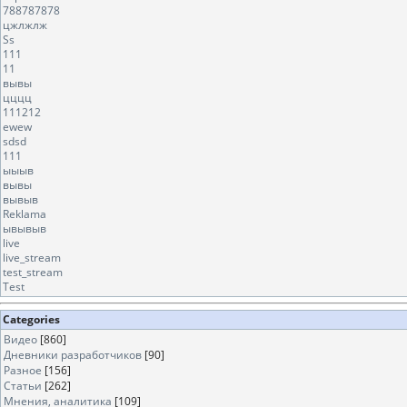
788787878
цжлжлж
Ss
111
11
вывы
цццц
111212
ewew
sdsd
111
ыыыв
вывы
вывыв
Reklama
ывывыв
live
live_stream
test_stream
Test
Categories
Видео
[860]
Дневники разработчиков
[90]
Разное
[156]
Статьи
[262]
Мнения, аналитика
[109]