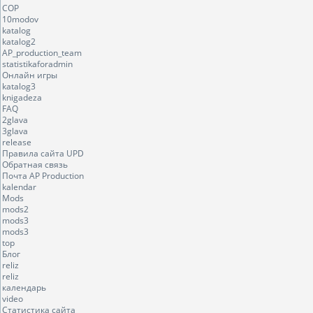
COP
10modov
katalog
katalog2
AP_production_team
statistikaforadmin
Онлайн игры
katalog3
knigadeza
FAQ
2glava
3glava
release
Правила сайта UPD
Обратная связь
Почта AP Production
kalendar
Mods
mods2
mods3
mods3
top
Блог
reliz
reliz
календарь
video
Статистика сайта