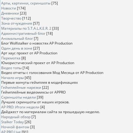
Арты, картинки, скриншоты
[75]
Новости
[174]
Дневники
[23]
Творчество
[112]
Зона отчуждения
[57]
Материалы по S.T.A.L.K.E.R. 2
[33]
Административный блог
[18]
Аномальный блог
[7]
Блог Wolfstalker о новостях AP Production
Один день в зоне
[27]
Арт хаус проект от AP Production
Перемотка
[8]
Юмористический проект от AP Production
Видео топы
[14]
Видео отчеты с голосования Мод Месяца от AP Production
Начало игры
[45]
Первые минуты геймплея в модификациях
Геймплейные нарезки
[22]
Геймплейные видеомиксы от APPRO
Скриншоты недели
[39]
Лучшие скриншоты от наших игроков.
AP PRO: Итоги недели
[4]
Дайджест по материалам сайта за прошедшую неделю.
Народный обзор
[7]
Stalker Today
[26]
Ночной фантом
[3]
AP PRO Live
[91]