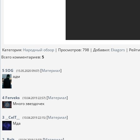
Категория
:
Народный обзор
|
Просмотров
: 798 |
Добавил
:
Ekagors
|
Рейти
Всего комментариев
:
5
5
SOG
[
Материал
]
(15.05.2020 09:07)
адм
4
Ferveks
[
Материал
]
(10.04.2019 22:57)
Много звездочек
3
__CelT__
[
Материал
]
(10.04.2019 22:15)
Мда
2
_Bolt_
[
Материал
]
(10.04.2019 13:33)