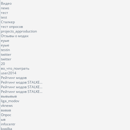
Видео
news
тест
test
Сталкер
тест опросов
projects_approduction
Отзывы о модах
еуые
еуые
testin
twitter
twitter
20
во_что_поиграть
user2014
Рейтинг модов
Рейтинг модов STALKE...
Рейтинг модов STALKE...
Рейтинг модов STALKE...
вывывыв
liga_modov
vknews
вавав
Опрос
ыв
infocentr
kopilka