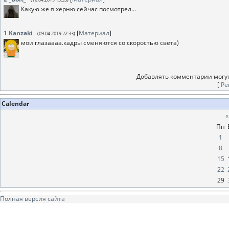
Какую же я херню сейчас посмотрел...
1
Kanzaki
[
Материал
]
(09.04.2019 22:33)
мои глазаааа.кадры сменяются со скоростью света)
Добавлять комментарии могут
[
Ре
Calendar
«
Пн
1
8
15
22
29
Полная версия сайта