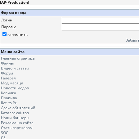
[
AP-Production
]
Форма входа
Логин:
Пароль:
запомнить
Забыл 
Меню сайта
Главная страница
Файлы
Видео и статьи
Форум
Галерея
Мод месяца
Новости модов
Копилка
Правила
Ret. to Pri.
Доска объявлений
Каталог сайтов
Наши баннеры
Реклама на сайте
Стать партнёром
SOC
CS