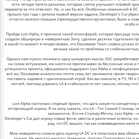
есть четыре пункта раскачки, которые слегка улучшают игровой про
параметр за что отвечает. Ну…и как бы всё. Особенных изменений в DC 
прошло три года с релиза первой версии аддона. Developer's Cut убра
отчасти заселил локации (преимущественно мутантами). Были и нов
особо и
Пройдя Lost Alpha, я проникся некой атмосферой, которая присуща то
создали обширную и невероятную Зону, сделали десятки тщательно про
в какой-то момент я почувствовал, что Dezowawe Team словно устали о
вечные какие-то проблемы со стабильностью, 
Однако нам нужно понимать одну шикарную мысль: GSC разрабатывали 
на голом энтузиазме, им никто не приплачивал за бессонные ночи и п
успешности проекта, официально поддержит Lost Alpha и неофициальный
всё же, Dezowawe аналогично почти семь лет занимался своим творен
поставить наравне с оригинальной игрой. Как вы помните, в ТЧ, ЧН 
патчей, поэтому упрекать LA в стабильности нет смысла, потому чт
Lost Alpha настолько спорный проект, что дать какую-то конкрет
отторгающий игрока. Я не могу сказать, что LA – Тот Самый Сталкер, 
запомнится. Это не Сталкер Мечты. Lost Alpha –
Developer's Cut дал игроку новые фичи, квесты и различные аспекты, н
рад, что DC вышел, так как нововведения меня 
Мне невероятно сложно дать оценку LA DC и я попытался вам объясни
аддоне. Не хватило многого. Наверное, поэтому Григорович так и не 