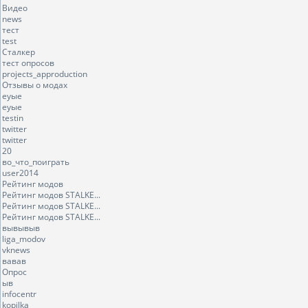
Видео
news
тест
test
Сталкер
тест опросов
projects_approduction
Отзывы о модах
еуые
еуые
testin
twitter
twitter
20
во_что_поиграть
user2014
Рейтинг модов
Рейтинг модов STALKE...
Рейтинг модов STALKE...
Рейтинг модов STALKE...
вывывыв
liga_modov
vknews
вавав
Опрос
ыв
infocentr
kopilka