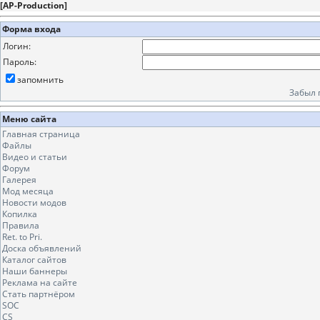
[
AP-Production
]
Форма входа
Логин:
Пароль:
запомнить
Забыл 
Меню сайта
Главная страница
Файлы
Видео и статьи
Форум
Галерея
Мод месяца
Новости модов
Копилка
Правила
Ret. to Pri.
Доска объявлений
Каталог сайтов
Наши баннеры
Реклама на сайте
Стать партнёром
SOC
CS