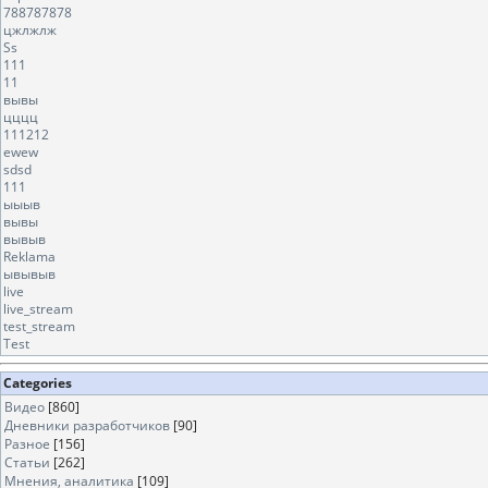
788787878
цжлжлж
Ss
111
11
вывы
цццц
111212
ewew
sdsd
111
ыыыв
вывы
вывыв
Reklama
ывывыв
live
live_stream
test_stream
Test
Categories
Видео
[860]
Дневники разработчиков
[90]
Разное
[156]
Статьи
[262]
Мнения, аналитика
[109]