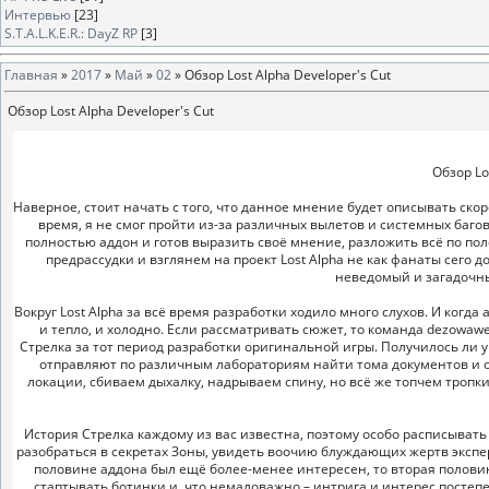
Интервью
[23]
S.T.A.L.K.E.R.: DayZ RP
[3]
Главная
»
2017
»
Май
»
02
» Обзор Lost Alpha Developer's Cut
Обзор Lost Alpha Developer's Cut
Обзор Lo
Наверное, стоит начать с того, что данное мнение будет описывать ск
время, я не смог пройти из-за различных вылетов и системных баго
полностью аддон и готов выразить своё мнение, разложить всё по пол
предрассудки и взглянем на проект Lost Alpha не как фанаты сего 
неведомый и загадочн
Вокруг Lost Alpha за всё время разработки ходило много слухов. И ког
и тепло, и холодно. Если рассматривать сюжет, то команда dezowaw
Стрелка за тот период разработки оригинальной игры. Получилось ли 
отправляют по различным лабораториям найти тома документов и от
локации, сбиваем дыхалку, надрываем спину, но всё же топчем тропк
История Стрелка каждому из вас известна, поэтому особо расписывать с
разобраться в секретах Зоны, увидеть воочию блуждающих жертв экспе
половине аддона был ещё более-менее интересен, то вторая половина
стаптывать ботинки и, что немаловажно – интрига и интерес постеп