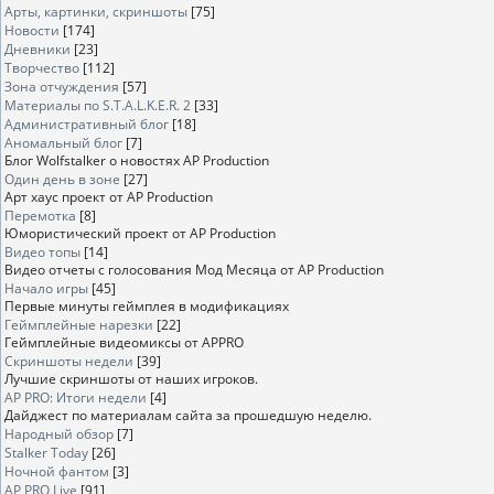
Арты, картинки, скриншоты
[75]
Новости
[174]
Дневники
[23]
Творчество
[112]
Зона отчуждения
[57]
Материалы по S.T.A.L.K.E.R. 2
[33]
Административный блог
[18]
Аномальный блог
[7]
Блог Wolfstalker о новостях AP Production
Один день в зоне
[27]
Арт хаус проект от AP Production
Перемотка
[8]
Юмористический проект от AP Production
Видео топы
[14]
Видео отчеты с голосования Мод Месяца от AP Production
Начало игры
[45]
Первые минуты геймплея в модификациях
Геймплейные нарезки
[22]
Геймплейные видеомиксы от APPRO
Скриншоты недели
[39]
Лучшие скриншоты от наших игроков.
AP PRO: Итоги недели
[4]
Дайджест по материалам сайта за прошедшую неделю.
Народный обзор
[7]
Stalker Today
[26]
Ночной фантом
[3]
AP PRO Live
[91]