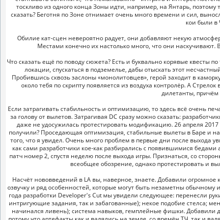
тоскливо из одного конца Зоны идти, например, на Янтарь, поэтому 
сказать? Беготня по Зоне отнимает очень много времени и сил, выносл
кои были в 
Обилие кат-сцен невероятно радует, они добавляют некую атмосфе
Местами конечно их настолько много, что они наскучивают. В
Что сказать ещё по поводу сюжета? Есть и буквально корявые квесты по
локации, спускаться в подземелье, дабы отыскать этот несчастн
Пробившись сквозь заслоны «монолитовцев», герой заходит в каморку
около тебя по скрипту появляется из воздуха контролёр. А Стрелок
дилетанты, причём
Если затрагивать стабильность и оптимизацию, то здесь всё очень печа
за голову от вылетов. Затрагивая DC сразу можно сказать: разработч
даже не удосужилась протестировать модификацию. 26 апреля 2017 г
получили? Проседающая оптимизация, стабильные вылеты в Баре и на 
того, что я увидел. Очень много проблем в первые дни после выхода у
как сами разработчики кое-как разбирались с появившимися бедами а
патч номер 2, спустя неделю после выхода игры. Признаться, со сторо
всеобщее обозрение, однако протестировать и выл
Насчёт нововведений в LA вы, наверное, знаете. Добавили огромное 
озвучку и ряд особенностей, которые могут быть незаметны обычному иг
года разработки Developer's Cut мы увидели следующее: перенесли рук
интригующие задания, так и забагованные); некое подобие стелса; ме
начинался ливень); система навыков, гемплейные фишки. Добавили де
потому что артефакты как и валялись на земле, со времён ТЧ, так и ва