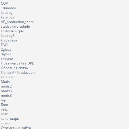
COP
10modov
katalog
katalog2
AP_production_team
statistikaforadmin
Онлайн игры
katalog3
knigadeza
FAQ
2glava
3glava
release
Правила сайта UPD
Обратная связь
Почта AP Production
kalendar
Mods
mods2
mods3
mods3
top
Блог
reliz
reliz
календарь
video
Статистика сайта