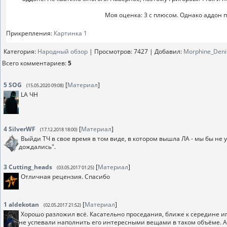
Моя оценка: 3 с плюсом. Однако аддон 
Прикрепления
:
Картинка 1
Категория
:
Народный обзор
|
Просмотров
: 7427 |
Добавил
:
Morphine_Deni
Всего комментариев
:
5
5
SOG
[
Материал
]
(15.05.2020 09:08)
LA ЧН
4
SilverWF
[
Материал
]
(17.12.2018 18:00)
Выйди ТЧ в свое время в том виде, в котором вышла ЛА - мы бы не 
дождались".
3
Cutting_heads
[
Материал
]
(03.05.2017 01:25)
Отличная рецензия. Спасибо
1
aldekotan
[
Материал
]
(02.05.2017 21:52)
Хорошо разложил всё. Касательно проседания, ближе к середине игр
не успевали наполнить его интересными вещами в таком объёме. А в