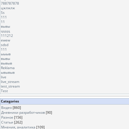
788787878
цжлжлж
Ss
111
11
вывы
цццц
111212
ewew
sdsd
111
ыыыв
вывы
вывыв
Reklama
ывывыв
live
live_stream
test_stream
Test
Categories
Видео
[860]
Дневники разработчиков
[90]
Разное
[156]
Статьи
[262]
Мнения, аналитика
[109]