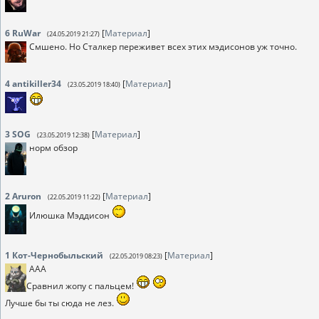
6
RuWar
[
Материал
]
(24.05.2019 21:27)
Смшено. Но Сталкер переживет всех этих мэдисонов уж точно.
4
antikiller34
[
Материал
]
(23.05.2019 18:40)
3
SOG
[
Материал
]
(23.05.2019 12:38)
норм обзор
2
Аruron
[
Материал
]
(22.05.2019 11:22)
Илюшка Мэддисон
1
Кот-Чернобыльский
[
Материал
]
(22.05.2019 08:23)
ААА
Сравнил жопу с пальцем!
Лучше бы ты сюда не лез.