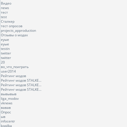
Видео
news
тест
test
Сталкер
тест опросов
projects_approduction
Отзывы о модах
еуые
еуые
testin
twitter
twitter
20
во_что_поиграть
user2014
Рейтинг модов
Рейтинг модов STALKE...
Рейтинг модов STALKE...
Рейтинг модов STALKE...
вывывыв
liga_modov
vknews
вавав
Опрос
ыв
infocentr
kopilka