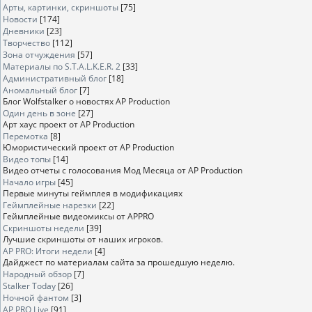
Арты, картинки, скриншоты
[75]
Новости
[174]
Дневники
[23]
Творчество
[112]
Зона отчуждения
[57]
Материалы по S.T.A.L.K.E.R. 2
[33]
Административный блог
[18]
Аномальный блог
[7]
Блог Wolfstalker о новостях AP Production
Один день в зоне
[27]
Арт хаус проект от AP Production
Перемотка
[8]
Юмористический проект от AP Production
Видео топы
[14]
Видео отчеты с голосования Мод Месяца от AP Production
Начало игры
[45]
Первые минуты геймплея в модификациях
Геймплейные нарезки
[22]
Геймплейные видеомиксы от APPRO
Скриншоты недели
[39]
Лучшие скриншоты от наших игроков.
AP PRO: Итоги недели
[4]
Дайджест по материалам сайта за прошедшую неделю.
Народный обзор
[7]
Stalker Today
[26]
Ночной фантом
[3]
AP PRO Live
[91]