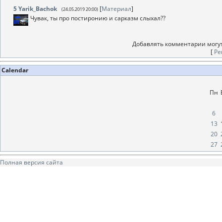
5
Yarik_Bachok
[
Материал
]
(24.05.2019 20:00)
Чувак, ты про постиронию и сарказм слыхал??
Добавлять комментарии могут
[
Ре
Calendar
Пн
6
13
20
27
Полная версия сайта