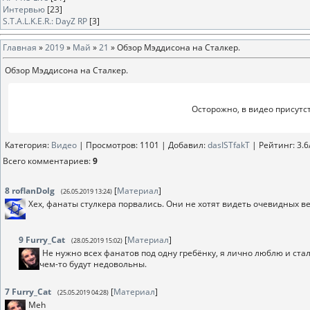
Интервью
[23]
S.T.A.L.K.E.R.: DayZ RP
[3]
Главная
»
2019
»
Май
»
21
» Обзор Мэддисона на Сталкер.
Обзор Мэддисона на Сталкер.
Осторожно, в видео присутс
Категория
:
Видео
|
Просмотров
: 1101 |
Добавил
:
dasISTfakT
|
Рейтинг
:
3.6
Всего комментариев
:
9
8
roflanDolg
[
Материал
]
(26.05.2019 13:24)
Хех, фанаты стулкера порвались. Они не хотят видеть очевидных в
9
Furry_Cat
[
Материал
]
(28.05.2019 15:02)
Не нужно всех фанатов под одну гребёнку, я лично люблю и ста
чем-то будут недовольны.
7
Furry_Cat
[
Материал
]
(25.05.2019 04:28)
Meh