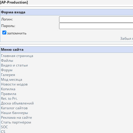
[
AP-Production
]
Форма входа
Логин:
Пароль:
запомнить
Забыл 
Меню сайта
Главная страница
Файлы
Видео и статьи
Форум
Галерея
Мод месяца
Новости модов
Копилка
Правила
Ret. to Pri.
Доска объявлений
Каталог сайтов
Наши баннеры
Реклама на сайте
Стать партнёром
SOC
CS