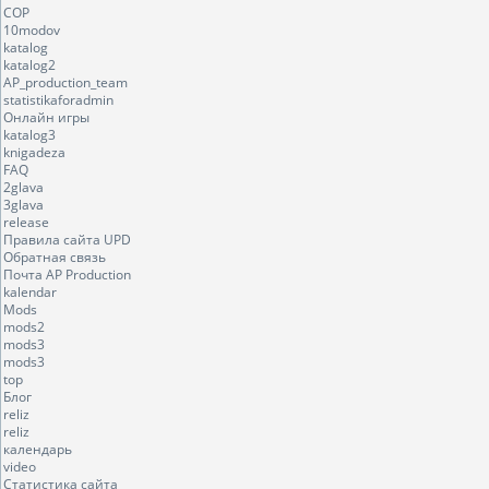
COP
10modov
katalog
katalog2
AP_production_team
statistikaforadmin
Онлайн игры
katalog3
knigadeza
FAQ
2glava
3glava
release
Правила сайта UPD
Обратная связь
Почта AP Production
kalendar
Mods
mods2
mods3
mods3
top
Блог
reliz
reliz
календарь
video
Статистика сайта