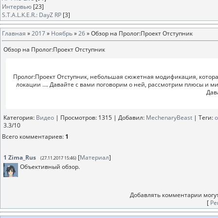
Интервью
[23]
S.T.A.L.K.E.R.: DayZ RP
[3]
Главная
»
2017
»
Ноябрь
»
26
» Обзор на Пролог:Проект Отступник
Обзор на Пролог:Проект Отступник
Пролог:Проект Отступник, небольшая сюжетная модификация, котора
локации …. Давайте с вами поговорим о ней, рассмотрим плюсы и м
Дав
Категория
:
Видео
|
Просмотров
: 1315 |
Добавил
:
MechenaryBeast
|
Теги
:
о
3.3
/
10
Всего комментариев
:
1
1
Zima_Rus
[
Материал
]
(27.11.2017 15:46)
Объективный обзор.
Добавлять комментарии могут
[
Ре