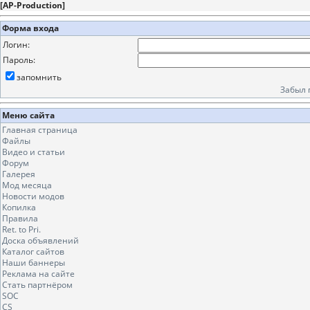
[
AP-Production
]
Форма входа
Логин:
Пароль:
запомнить
Забыл 
Меню сайта
Главная страница
Файлы
Видео и статьи
Форум
Галерея
Мод месяца
Новости модов
Копилка
Правила
Ret. to Pri.
Доска объявлений
Каталог сайтов
Наши баннеры
Реклама на сайте
Стать партнёром
SOC
CS