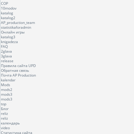
COP
10modov
katalog
katalog2
AP_production_team
statistikaforadmin
Онлайн игры
katalog3
knigadeza
FAQ
2glava
3glava
release
Правила сайта UPD
Обратная связь
Почта AP Production
kalendar
Mods
mods2
mods3
mods3
top
Блог
reliz
reliz
календарь
video
Статистика сайта