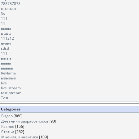
788787878
цжлжлж
Ss
111
11
вывы
цццц
111212
ewew
sdsd
111
ыыыв
вывы
вывыв
Reklama
ывывыв
live
live_stream
test_stream
Test
Categories
Видео
[860]
Дневники разработчиков
[90]
Разное
[156]
Статьи
[262]
Мнения, аналитика
[109]