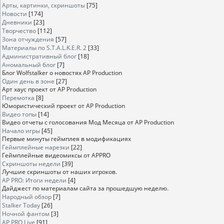
Арты, картинки, скриншоты
[75]
Новости
[174]
Дневники
[23]
Творчество
[112]
Зона отчуждения
[57]
Материалы по S.T.A.L.K.E.R. 2
[33]
Административный блог
[18]
Аномальный блог
[7]
Блог Wolfstalker о новостях AP Production
Один день в зоне
[27]
Арт хаус проект от AP Production
Перемотка
[8]
Юмористический проект от AP Production
Видео топы
[14]
Видео отчеты с голосования Мод Месяца от AP Production
Начало игры
[45]
Первые минуты геймплея в модификациях
Геймплейные нарезки
[22]
Геймплейные видеомиксы от APPRO
Скриншоты недели
[39]
Лучшие скриншоты от наших игроков.
AP PRO: Итоги недели
[4]
Дайджест по материалам сайта за прошедшую неделю.
Народный обзор
[7]
Stalker Today
[26]
Ночной фантом
[3]
AP PRO Live
[91]