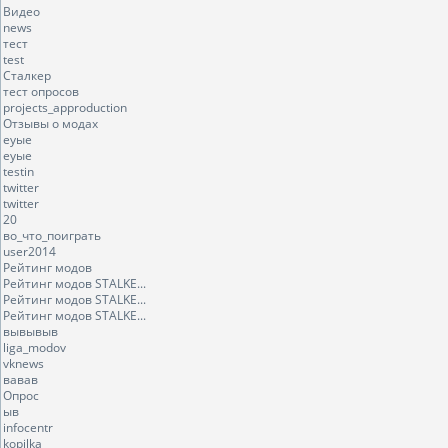
Видео
news
тест
test
Сталкер
тест опросов
projects_approduction
Отзывы о модах
еуые
еуые
testin
twitter
twitter
20
во_что_поиграть
user2014
Рейтинг модов
Рейтинг модов STALKE...
Рейтинг модов STALKE...
Рейтинг модов STALKE...
вывывыв
liga_modov
vknews
вавав
Опрос
ыв
infocentr
kopilka