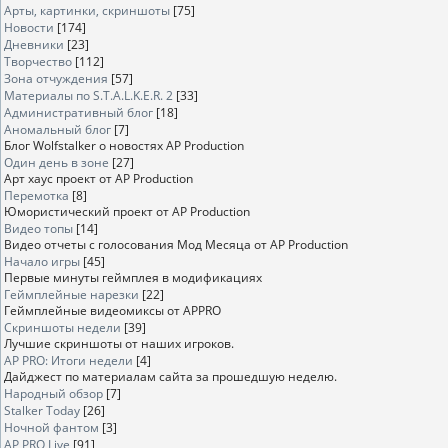
Арты, картинки, скриншоты
[75]
Новости
[174]
Дневники
[23]
Творчество
[112]
Зона отчуждения
[57]
Материалы по S.T.A.L.K.E.R. 2
[33]
Административный блог
[18]
Аномальный блог
[7]
Блог Wolfstalker о новостях AP Production
Один день в зоне
[27]
Арт хаус проект от AP Production
Перемотка
[8]
Юмористический проект от AP Production
Видео топы
[14]
Видео отчеты с голосования Мод Месяца от AP Production
Начало игры
[45]
Первые минуты геймплея в модификациях
Геймплейные нарезки
[22]
Геймплейные видеомиксы от APPRO
Скриншоты недели
[39]
Лучшие скриншоты от наших игроков.
AP PRO: Итоги недели
[4]
Дайджест по материалам сайта за прошедшую неделю.
Народный обзор
[7]
Stalker Today
[26]
Ночной фантом
[3]
AP PRO Live
[91]