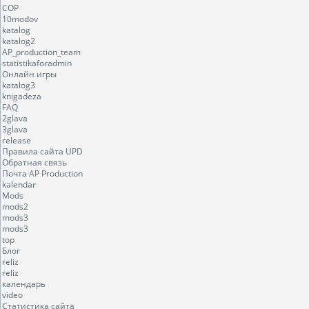
COP
10modov
katalog
katalog2
AP_production_team
statistikaforadmin
Онлайн игры
katalog3
knigadeza
FAQ
2glava
3glava
release
Правила сайта UPD
Обратная связь
Почта AP Production
kalendar
Mods
mods2
mods3
mods3
top
Блог
reliz
reliz
календарь
video
Статистика сайта