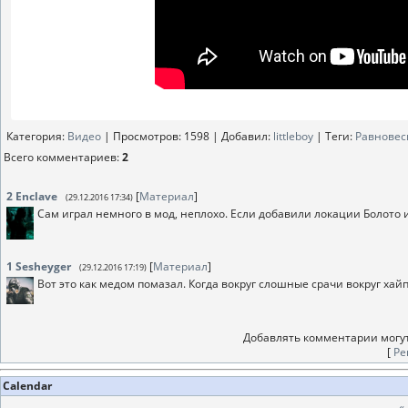
Категория
:
Видео
|
Просмотров
: 1598 |
Добавил
:
littleboy
|
Теги
:
Равновес
Всего комментариев
:
2
2
Enclave
[
Материал
]
(29.12.2016 17:34)
Сам играл немного в мод, неплохо. Если добавили локации Болото 
1
Sesheyger
[
Материал
]
(29.12.2016 17:19)
Вот это как медом помазал. Когда вокруг слошные срачи вокруг хай
Добавлять комментарии могут
[
Ре
Calendar
«