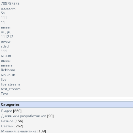
788787878
цжлжлж
Ss
111
11
вывы
цццц
111212
ewew
sdsd
111
ыыыв
вывы
вывыв
Reklama
ывывыв
live
live_stream
test_stream
Test
Categories
Видео
[860]
Дневники разработчиков
[90]
Разное
[156]
Статьи
[262]
Мнения, аналитика
[109]