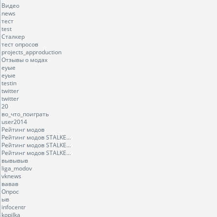
Видео
news
тест
test
Сталкер
тест опросов
projects_approduction
Отзывы о модах
еуые
еуые
testin
twitter
twitter
20
во_что_поиграть
user2014
Рейтинг модов
Рейтинг модов STALKE...
Рейтинг модов STALKE...
Рейтинг модов STALKE...
вывывыв
liga_modov
vknews
вавав
Опрос
ыв
infocentr
kopilka