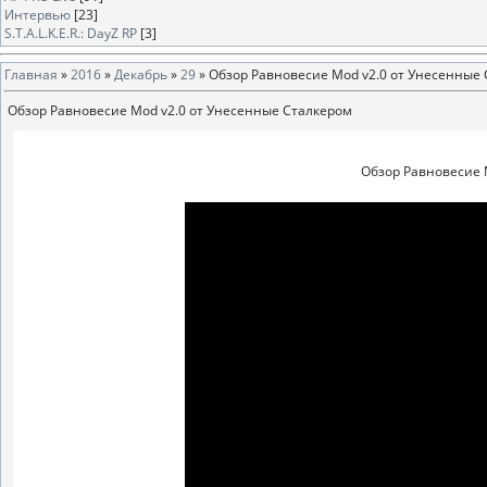
Интервью
[23]
S.T.A.L.K.E.R.: DayZ RP
[3]
Главная
»
2016
»
Декабрь
»
29
» Обзор Равновесие Mod v2.0 от Унесенные
Обзор Равновесие Mod v2.0 от Унесенные Сталкером
Обзор Равновесие 