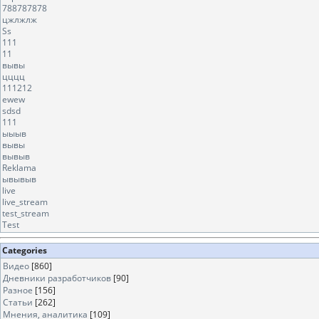
788787878
цжлжлж
Ss
111
11
вывы
цццц
111212
ewew
sdsd
111
ыыыв
вывы
вывыв
Reklama
ывывыв
live
live_stream
test_stream
Test
Categories
Видео
[860]
Дневники разработчиков
[90]
Разное
[156]
Статьи
[262]
Мнения, аналитика
[109]