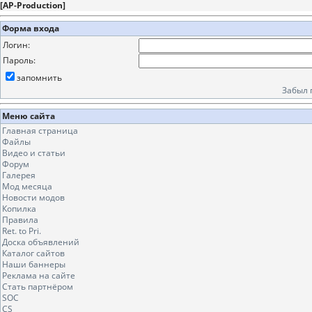
[
AP-Production
]
Форма входа
Логин:
Пароль:
запомнить
Забыл 
Меню сайта
Главная страница
Файлы
Видео и статьи
Форум
Галерея
Мод месяца
Новости модов
Копилка
Правила
Ret. to Pri.
Доска объявлений
Каталог сайтов
Наши баннеры
Реклама на сайте
Стать партнёром
SOC
CS