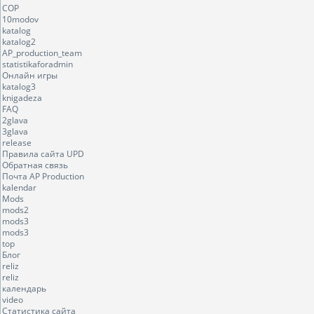
COP
10modov
katalog
katalog2
AP_production_team
statistikaforadmin
Онлайн игры
katalog3
knigadeza
FAQ
2glava
3glava
release
Правила сайта UPD
Обратная связь
Почта AP Production
kalendar
Mods
mods2
mods3
mods3
top
Блог
reliz
reliz
календарь
video
Статистика сайта