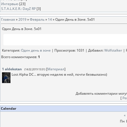
Интервью
[23]
S.T.A.L.K.E.R.: DayZ RP
[3]
Главная
»
2019
»
Февраль
»
14
» Один День в Зоне. 5x01
Один День в Зоне. 5x01
Категория
:
Один день в зоне
|
Просмотров
: 1031 |
Добавил
:
Wolfstalker
|
Всего комментариев
:
1
1
aldekotan
[
Материал
]
(14.02.2019 15:51)
Lost Alpha DC... вторую неделю в ней, почти безвылазно)
Добавлять комментарии могут
[
Ре
Calendar
«
Пн