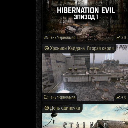
Тень Чернобыля
2.8
Хроники Кайдана. Вторая серия
Тень Чернобыля
4.0
День одиночки