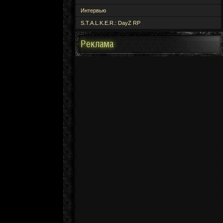
Интервью
S.T.A.L.K.E.R.: DayZ RP
Реклама