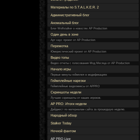
Материалы по S.T.A.L.K.E.R. 2
Административный блог
Аномальный блог
Блог Wolfstalker о новостях AP Production
Один день в зоне
Арт хаус проект от AP Production
Перемотка
Юмористический проект от AP Production
Видео топы
Видео отчеты с голосования Мод Месяца от AP Production
Начало игры
Первые минуты геймплея в модификациях
Геймплейные нарезки
Геймплейные видеомиксы от APPRO
Скриншоты недели
Лучшие скриншоты от наших игроков.
AP PRO: Итоги недели
Дайджест по материалам сайта за прошедшую неделю.
Народный обзор
Stalker Today
Ночной фантом
AP PRO Live