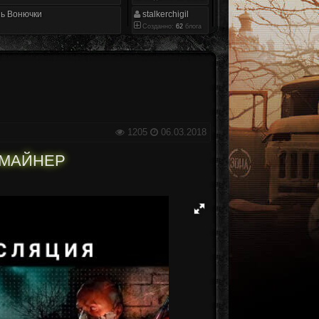
ь Вонючки
stalkerchigil
Созданно:
62
блога
1205
06.03.2018
Я МАЙНЕР