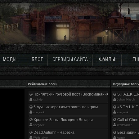
МОДЫ
БЛОГ
СЕРВИСЫ САЙТА
ФАЙЛЫ
ЕЩ
Рейтинговые блоги
Популярные блог
Припятский грузовой порт (Воспоминания ликвидатора)
S.T.A.L.K.E
racindp
JohannHirsch
5 лучших короткометражек по играм
«S.T.A.L.K.E
snegovik
snegovik
Хроники Зоны. Локация «Янтарь»
Call of Cher
snegovik
Wolfstalker
Dead Autumn - Нарезка
Бестиарий S
Wolfstalker
Аdmin