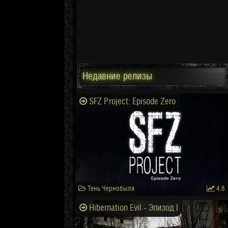
Недавние релизы
SFZ Project: Episode Zero
Тень Чернобыля
4.8
Hibernation Evil - Эпизод I