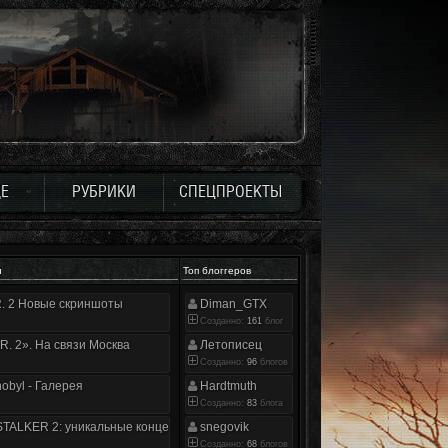
Е
РУБРИКИ
СПЕЦПРОЕКТЫ
и
Топ блоггеров
.R. 2 Новые скриншоты
Diman_GTX
Созданно:
161
блог
.R. 2». На связи Москва
Летописец
Созданно:
96
блогов
nobyl - Галерея
Hardtmuth
Созданно:
83
блога
TALKER 2: уникальные концепт-арты
snegovik
Созданно:
68
блогов