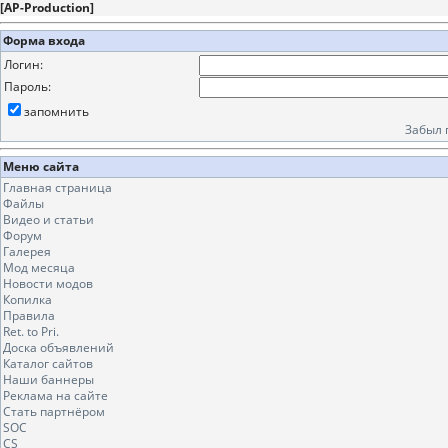
[
AP-Production
]
Форма входа
Логин:
Пароль:
запомнить
Забыл 
Меню сайта
Главная страница
Файлы
Видео и статьи
Форум
Галерея
Мод месяца
Новости модов
Копилка
Правила
Ret. to Pri.
Доска объявлений
Каталог сайтов
Наши баннеры
Реклама на сайте
Стать партнёром
SOC
CS