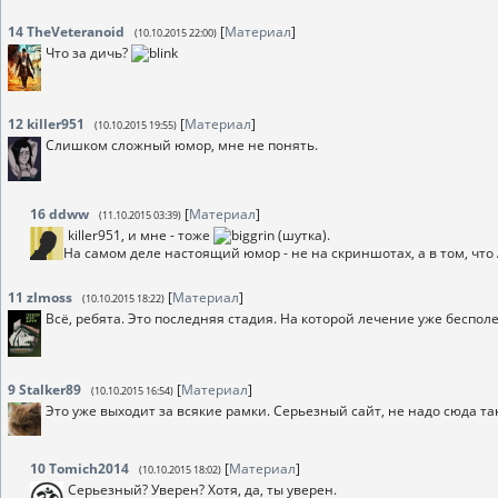
14
TheVeteranoid
[
Материал
]
(10.10.2015 22:00)
Что за дичь?
12
killer951
[
Материал
]
(10.10.2015 19:55)
Слишком сложный юмор, мне не понять.
16
ddww
[
Материал
]
(11.10.2015 03:39)
killer951, и мне - тоже
(шутка).
На самом деле настоящий юмор - не на скриншотах, а в том, что А
11
zlmoss
[
Материал
]
(10.10.2015 18:22)
Всё, ребята. Это последняя стадия. На которой лечение уже бесполе
9
Stalker89
[
Материал
]
(10.10.2015 16:54)
Это уже выходит за всякие рамки. Серьезный сайт, не надо сюда та
10
Tomich2014
[
Материал
]
(10.10.2015 18:02)
Серьезный? Уверен? Хотя, да, ты уверен.