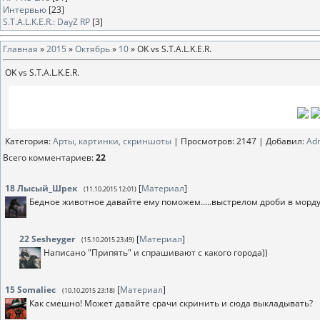
Интервью
[23]
S.T.A.L.K.E.R.: DayZ RP
[3]
Главная
»
2015
»
Октябрь
»
10
» OK vs S.T.A.L.K.E.R.
OK vs S.T.A.L.K.E.R.
Категория
:
Арты, картинки, скриншоты
|
Просмотров
: 2147 |
Добавил
:
Аd
Всего комментариев
:
22
18
Лысый_Шрек
[
Материал
]
(11.10.2015 12:01)
Бедное животное давайте ему поможем.....выстрелом дроби в морд
22
Sesheyger
[
Материал
]
(15.10.2015 23:49)
Написано "Припять" и спрашивают с какого города))
15
Somaliec
[
Материал
]
(10.10.2015 23:18)
Как смешно! Может давайте срачи скринить и сюда выкладывать?