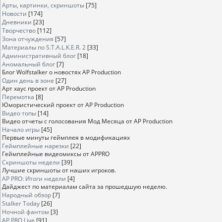
Арты, картинки, скриншоты
[75]
Новости
[174]
Дневники
[23]
Творчество
[112]
Зона отчуждения
[57]
Материалы по S.T.A.L.K.E.R. 2
[33]
Административный блог
[18]
Аномальный блог
[7]
Блог Wolfstalker о новостях AP Production
Один день в зоне
[27]
Арт хаус проект от AP Production
Перемотка
[8]
Юмористический проект от AP Production
Видео топы
[14]
Видео отчеты с голосования Мод Месяца от AP Production
Начало игры
[45]
Первые минуты геймплея в модификациях
Геймплейные нарезки
[22]
Геймплейные видеомиксы от APPRO
Скриншоты недели
[39]
Лучшие скриншоты от наших игроков.
AP PRO: Итоги недели
[4]
Дайджест по материалам сайта за прошедшую неделю.
Народный обзор
[7]
Stalker Today
[26]
Ночной фантом
[3]
AP PRO Live
[91]