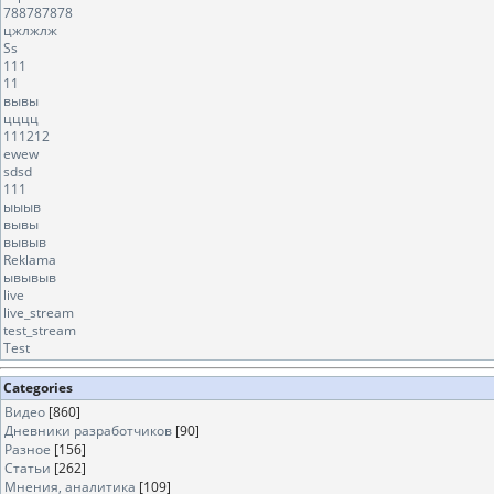
788787878
цжлжлж
Ss
111
11
вывы
цццц
111212
ewew
sdsd
111
ыыыв
вывы
вывыв
Reklama
ывывыв
live
live_stream
test_stream
Test
Categories
Видео
[860]
Дневники разработчиков
[90]
Разное
[156]
Статьи
[262]
Мнения, аналитика
[109]