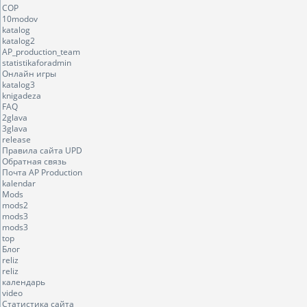
COP
10modov
katalog
katalog2
AP_production_team
statistikaforadmin
Онлайн игры
katalog3
knigadeza
FAQ
2glava
3glava
release
Правила сайта UPD
Обратная связь
Почта AP Production
kalendar
Mods
mods2
mods3
mods3
top
Блог
reliz
reliz
календарь
video
Статистика сайта