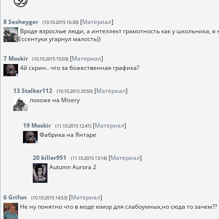
8
Sesheyger
[
Материал
]
(10.10.2015 16:30)
Вроде взрослые люди, а интеллект грамотность как у школьника, я
Ессентуки угарнул малость))
7
Moskir
[
Материал
]
(10.10.2015 15:03)
4й скрин.. что за божественная графика?
13
Stalker112
[
Материал
]
(10.10.2015 20:50)
похоже на Misery
19
Moskir
[
Материал
]
(11.10.2015 12:41)
Фабрика на Янтаре
20
killer951
[
Материал
]
(11.10.2015 13:14)
Autumn Aurora 2
6
Grifon
[
Материал
]
(10.10.2015 14:53)
Не ну понятно что в моде юмор для слабоумных,но сюда то зачем??