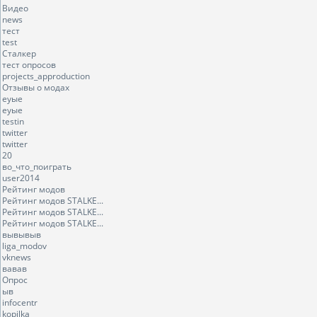
Видео
news
тест
test
Сталкер
тест опросов
projects_approduction
Отзывы о модах
еуые
еуые
testin
twitter
twitter
20
во_что_поиграть
user2014
Рейтинг модов
Рейтинг модов STALKE...
Рейтинг модов STALKE...
Рейтинг модов STALKE...
вывывыв
liga_modov
vknews
вавав
Опрос
ыв
infocentr
kopilka