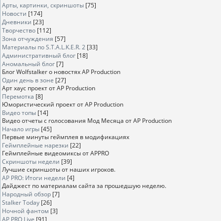
Арты, картинки, скриншоты
[75]
Новости
[174]
Дневники
[23]
Творчество
[112]
Зона отчуждения
[57]
Материалы по S.T.A.L.K.E.R. 2
[33]
Административный блог
[18]
Аномальный блог
[7]
Блог Wolfstalker о новостях AP Production
Один день в зоне
[27]
Арт хаус проект от AP Production
Перемотка
[8]
Юмористический проект от AP Production
Видео топы
[14]
Видео отчеты с голосования Мод Месяца от AP Production
Начало игры
[45]
Первые минуты геймплея в модификациях
Геймплейные нарезки
[22]
Геймплейные видеомиксы от APPRO
Скриншоты недели
[39]
Лучшие скриншоты от наших игроков.
AP PRO: Итоги недели
[4]
Дайджест по материалам сайта за прошедшую неделю.
Народный обзор
[7]
Stalker Today
[26]
Ночной фантом
[3]
AP PRO Live
[91]