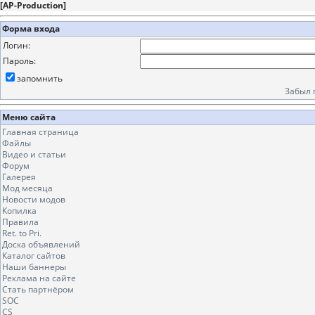
[
AP-Production
]
Форма входа
Логин:
Пароль:
запомнить
Забыл 
Меню сайта
Главная страница
Файлы
Видео и статьи
Форум
Галерея
Мод месяца
Новости модов
Копилка
Правила
Ret. to Pri.
Доска объявлений
Каталог сайтов
Наши баннеры
Реклама на сайте
Стать партнёром
SOC
CS