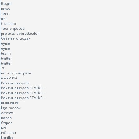
Видео
news
тест
test
Сталкер
тест опросов
projects_approduction
Отзывы о модах
еуые
еуые
testin
twitter
twitter
20
во_что_поиграть
user2014
Рейтинг модов
Рейтинг модов STALKE...
Рейтинг модов STALKE...
Рейтинг модов STALKE...
вывывыв
liga_modov
vknews
вавав
Опрос
ыв
infocentr
kopilka