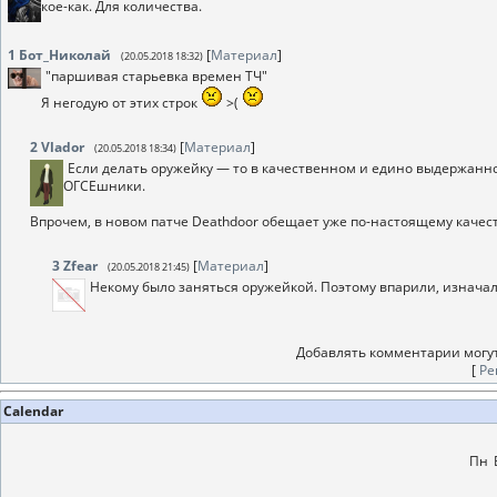
кое-как. Для количества.
1
Бот_Николай
[
Материал
]
(20.05.2018 18:32)
"паршивая старьевка времен ТЧ"
Я негодую от этих строк
>(
2
Vlador
[
Материал
]
(20.05.2018 18:34)
Если делать оружейку — то в качественном и едино выдержанном
ОГСЕшники.
Впрочем, в новом патче Deathdoor обещает уже по-настоящему каче
3
Zfear
[
Материал
]
(20.05.2018 21:45)
Некому было заняться оружейкой. Поэтому впарили, изначал
Добавлять комментарии могут
[
Ре
Calendar
Пн