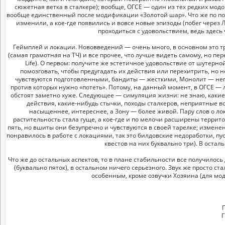
сюжетная ветка в сталкере); вообще, ОГСЕ — один из тех редких мод
вообще единственный после модификации «Золотой шар». Что же по пово
изменили, а кое-где появились и вовсе новые эпизоды (побег через 
проходиться с удовольствием, ведь здесь 
Геймплей и локации. Нововведений — очень много, в основном это тр
(самая грамотная на ТЧ) и все прочее, что лучше видеть самому, но пе
Life). О первом: получите же эстетичное удовольствие от шутерн
помозговать, чтобы предугадать их действия или перехитрить, но 
чувствуются подготовленными, бандиты — жесткими, Монолит — н
против которых нужно «потеть». Потому, на данный момент, в ОГСЕ — 
обстоят заметно хуже. Следующее — симуляция жизни: не знаю, какие
действия, какие-нибудь стычки, походы сталкеров, неприятные в
насыщеннее, интереснее, а Зону — более живой. Пару слов о ло
растительность стала гуще, а кое-где и по мелочи расширены террит
пять, но вшиты они безупречно и чувствуются в своей тарелке; измене
понравилось в работе с локациями, так это билдовские недоработки, п
квестов на них буквально три). В остал
Что же до остальных аспектов, то в плане стабильности все получилос
(буквально пяток), в остальном ничего серьезного. Звук же просто ст
особенным, кроме озвучки Хозяина (для модд
Г
Г