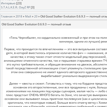
Интервью
[23]
S.T.A.L.K.E.R.: DayZ RP
[3]
Главная
»
2018
»
Май
»
20
» Old Good Stalker Evolution 0.6.9.3 — полный отз
Old Good Stalker Evolution 0.6.9.3 — полный отзыв
«Тень Чернобыля», но кардинально освеженный и при этом на полн
минимум, одним из лучших) реме
Первое, что проходится по впечатлениям — это вся визуальная состав
gen», в которой вместилось огромное количество фич — намокание, о
качества; к этому также стоит отнести модельный ряд персонажей,
анимациями отменного качества, так и паршивая старьевка времен ТЧ)
это жутко требовательное, и обращая внимание на движок, абсолютно
такой посредственной оптимизации стоит упомянуть стилизацию графи
этом она совершенно не имеет единого авторского художественног
вырабатывает уникально выдержанную стилис
Далее — квесты и сюжет. Готовьтесь к тому, что на Кордоне предстои
основном это второстепенные, они все продуманы с нуля, больш
изменениями на локациях под нужды сценария, малая часть — либо сд
плюс предстоит ОЧЕНЬ МНОГО бегать по Зоне, что зачастую выморажива
основном они вызывают лишь приятное послевкусие (как и циклические
оригинала, что некоторые новые). Больше всего отмечу ветку с Хоз
моддинга, как и Клондайк, который невероятно глобальный и разв