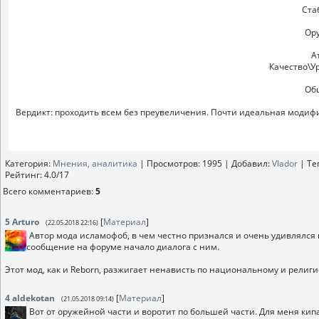
Ста
Ору
А
Качество\У
Общ
Вердикт: проходить всем без преувеличения. Почти идеальная модифи
Категория
:
Мнения, аналитика
|
Просмотров
: 1995 |
Добавил
:
Vlador
|
Те
Рейтинг
:
4.0
/
17
Всего комментариев
:
5
5
Arturo
[
Материал
]
(22.05.2018 22:16)
Автор мода исламофоб, в чем честно признался и очень удивлялся 
сообщение на форуме начало диалога с ним.
Этот мод, как и Reborn, разжигает ненависть по национальному и религ
4
aldekotan
[
Материал
]
(21.05.2018 09:14)
Вот от оружейной части и воротит по большей части. Для меня кипа