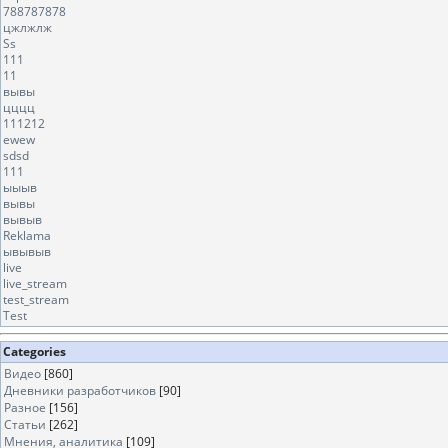
788787878
цжлжлж
Ss
111
11
вывы
цццц
111212
ewew
sdsd
111
ыыыв
вывы
вывыв
Reklama
ывывыв
live
live_stream
test_stream
Test
Categories
Видео
[860]
Дневники разработчиков
[90]
Разное
[156]
Статьи
[262]
Мнения, аналитика
[109]