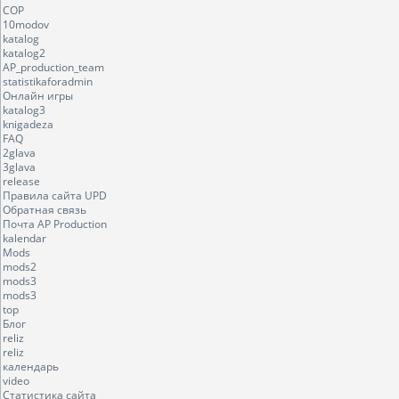
COP
10modov
katalog
katalog2
AP_production_team
statistikaforadmin
Онлайн игры
katalog3
knigadeza
FAQ
2glava
3glava
release
Правила сайта UPD
Обратная связь
Почта AP Production
kalendar
Mods
mods2
mods3
mods3
top
Блог
reliz
reliz
календарь
video
Статистика сайта